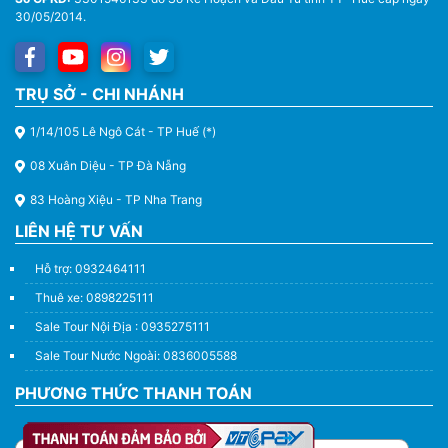
30/05/2014.
Thuê Xe Du Lịch Tại Huế – Từ 4 Chỗ Đến 45 Chỗ
TRỤ SỞ - CHI NHÁNH
1/14/105 Lê Ngô Cát - TP Huế (*)
08 Xuân Diệu - TP Đà Nẵng
83 Hoàng Xiệu - TP Nha Trang
LIÊN HỆ TƯ VẤN
Hỗ trợ: 0932464111
Thuê xe: 0898225111
Sale Tour Nội Địa : 0935275111
Sale Tour Nước Ngoài: 0836005588
PHƯƠNG THỨC THANH TOÁN