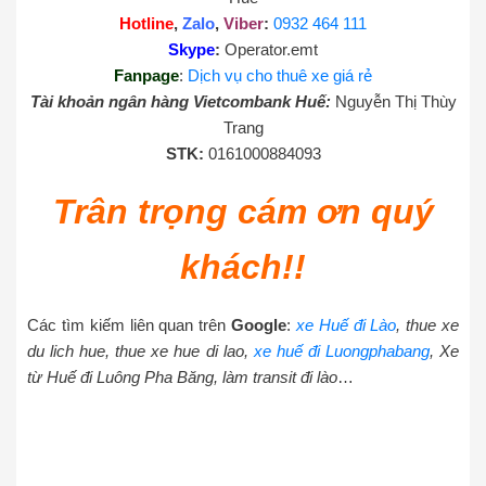
Hotline
,
Zalo
,
Viber
:
0932 464 111
Skype
:
Operator.emt
Fanpage
:
Dịch vụ cho thuê xe giá rẻ
Tài khoản ngân hàng Vietcombank Huế:
Nguyễn Thị Thùy
Trang
STK:
0161000884093
Trân trọng cám ơn quý
khách!!
Các tìm kiếm liên quan trên
Google
:
xe Huế đi Lào
, thue xe
du lich hue, thue xe hue di lao,
xe huế đi Luongphabang
, Xe
từ Huế đi Luông Pha Băng, làm transit đi lào
…