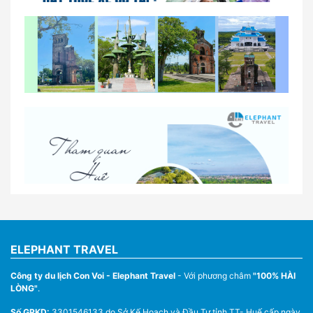
So sánh thuê xe tự lái và thuê xe có tài xế tại Huế
Lịch trình gợi ý cho khách thuê xe 1 ngày tham
quan tại Huế
Nhà Xe Con Voi – Dịch Vụ Cho Thuê Xe Từ Huế,
Sân Bay Phú Bài Đi Thánh Địa La Vang
ELEPHANT TRAVEL
Công ty du lịch Con Voi - Elephant Travel
- Với phương châm
"100% HÀI
LÒNG"
.
Số GPKD:
3301546133 do Sở Kế Hoạch và Đầu Tư tỉnh TT- Huế cấp ngày