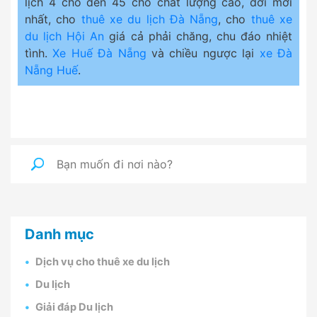
lịch 4 chỗ đến 45 chỗ chất lượng cao, đời mới
nhất, cho
thuê xe du lịch Đà Nẵng
, cho
thuê xe
du lịch Hội An
giá cả phải chăng, chu đáo nhiệt
tình.
Xe Huế Đà Nẵng
và chiều ngược lại
xe Đà
Nẵng Huế
.
Danh mục
Dịch vụ cho thuê xe du lịch
Du lịch
Giải đáp Du lịch