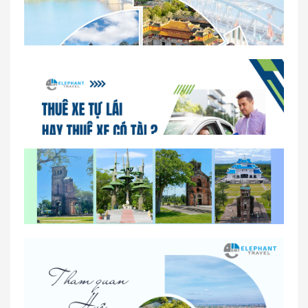
Dịch vụ thuê xe 16 chỗ tại Huế 2026
So sánh thuê xe tự lái và thuê xe có tài xế tại Huế
Lịch trình gợi ý cho khách thuê xe 1 ngày tham
quan tại Huế
Nhà Xe Con Voi – Dịch Vụ Cho Thuê Xe Từ Huế,
Sân Bay Phú Bài Đi Thánh Địa La Vang