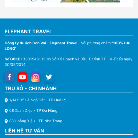
ELEPHANT TRAVEL
Công ty du lịch Con Voi - Elephant Travel
- Với phương châm
"100% HÀI
LÒNG"
.
Số GPKD:
3301546133 do Sở Kế Hoạch và Đầu Tư tỉnh TT- Huế cấp ngày
30/05/2014.
Thuê Xe Du Lịch Tại Huế – Từ 4 Chỗ Đến 45 Chỗ
TRỤ SỞ - CHI NHÁNH
1/14/105 Lê Ngô Cát - TP Huế (*)
08 Xuân Diệu - TP Đà Nẵng
83 Hoàng Xiệu - TP Nha Trang
LIÊN HỆ TƯ VẤN