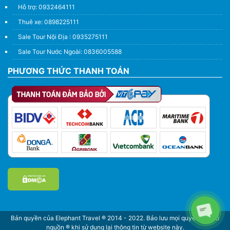
Hỗ trợ: 0932464111
Thuê xe: 0898225111
Sale Tour Nội Địa : 0935275111
Sale Tour Nước Ngoài: 0836005588
PHƯƠNG THỨC THANH TOÁN
Bản quyền của Elephant Travel ® 2014 - 2022. Bảo lưu mọi quyền. Ghi rõ
nguồn ® khi sử dụng lại thông tin từ website này.