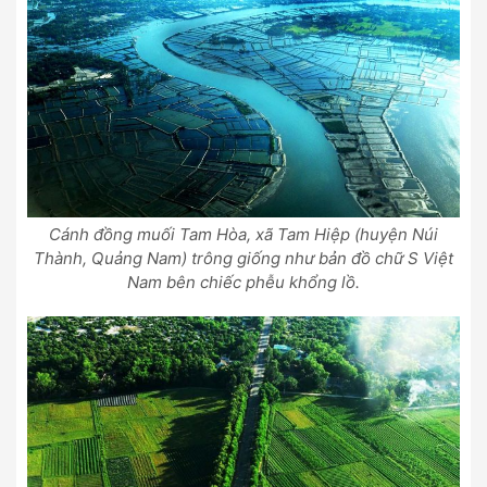
Cánh đồng muối Tam Hòa, xã Tam Hiệp (huyện Núi
Thành, Quảng Nam) trông giống như bản đồ chữ S Việt
Nam bên chiếc phễu khổng lồ.