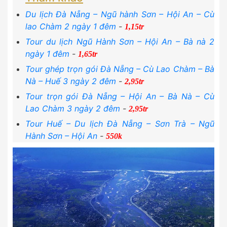
Du lịch Đà Nẵng – Ngũ hành Sơn – Hội An – Cù
lao Chàm 2 ngày 1 đêm
-
1,15tr
Tour du lịch Ngũ Hành Sơn – Hội An – Bà nà 2
ngày 1 đêm
-
1,65tr
Tour ghép trọn gói Đà Nẵng – Cù Lao Chàm – Bà
Nà – Huế 3 ngày 2 đêm
-
2,95tr
Tour trọn gói Đà Nẵng – Hội An – Bà Nà – Cù
Lao Chàm 3 ngày 2 đêm
-
2,95tr
Tour Huế – Du lịch Đà Nẵng – Sơn Trà – Ngũ
Hành Sơn – Hội An
-
550k