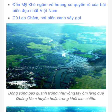
Đến Mỹ Khê ngắm vẻ hoang sơ quyến rũ của bãi
biển đẹp nhất Việt Nam
Cù Lao Chàm, nơi biển xanh vẫy gọi
Dòng sông bao quanh trông như vòng tay ôm làng quê
Quảng Nam huyền hoặc trong khói lam chiều.