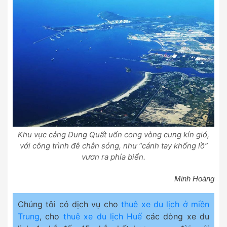
Khu vực cảng Dung Quất uốn cong vòng cung kín gió,
với công trình đê chắn sóng, như “cánh tay khổng lồ”
vươn ra phía biển.
Minh Hoàng
Chúng tôi có dịch vụ cho
thuê xe du lịch ở miền
Trung
, cho
thuê xe du lịch Huế
các dòng xe du