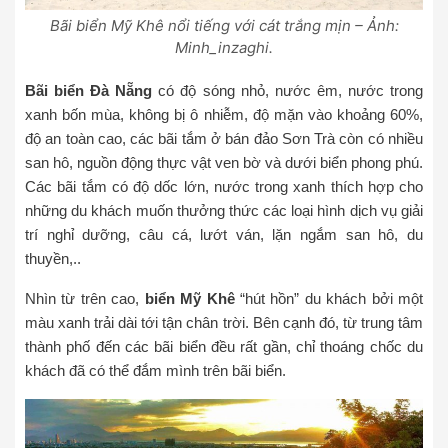
Bãi biển Mỹ Khê nổi tiếng với cát trắng mịn – Ảnh:
Minh_inzaghi.
Bãi biển Đà Nẵng
có độ sóng nhỏ, nước êm, nước trong
xanh bốn mùa, không bị ô nhiễm, độ mặn vào khoảng 60%,
độ an toàn cao, các bãi tắm ở bán đảo Sơn Trà còn có nhiều
san hô, nguồn động thực vật ven bờ và dưới biển phong phú.
Các bãi tắm có độ dốc lớn, nước trong xanh thích hợp cho
những du khách muốn thưởng thức các loại hình dịch vụ giải
trí nghỉ dưỡng, câu cá, lướt ván, lặn ngắm san hô, du
thuyền,..
Nhìn từ trên cao,
biển Mỹ Khê
“hút hồn” du khách bởi một
màu xanh trải dài tới tận chân trời. Bên cạnh đó, từ trung tâm
thành phố đến các bãi biển đều rất gần, chỉ thoáng chốc du
khách đã có thể đắm mình trên bãi biển.