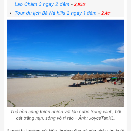
Lao Chàm 3 ngày 2 đêm
-
2,95tr
Tour du lịch Bà Nà hills 2 ngày 1 đêm
-
2,4tr
Thả hồn cùng thiên nhiên với làn nước trong xanh, bãi
cát trắng mịn, sóng vỗ rì rào – Ảnh: JoyceTanKL.
Người ta thường nói biển thường đẹp và yên bình vào buổi