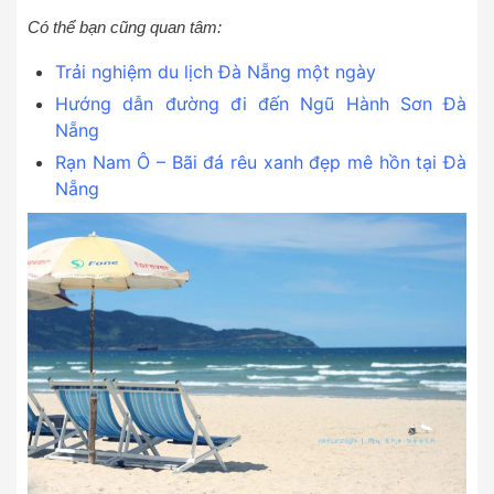
Có thể bạn cũng quan tâm:
Trải nghiệm du lịch Đà Nẵng một ngày
Hướng dẫn đường đi đến Ngũ Hành Sơn Đà
Nẵng
Rạn Nam Ô – Bãi đá rêu xanh đẹp mê hồn tại Đà
Nẵng