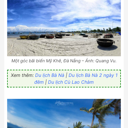
Một góc bãi biển Mỹ Khê, Đà Nẵng – Ảnh: Quang Vu.
Xem thêm:
Du lịch Bà Nà
|
Du lịch Bà Nà 2 ngày 1
đêm
|
Du lịch Cù Lao Chàm