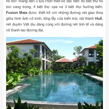
hồ bơi” mang đến 3 lựa chọn thiết kế đặc biệt: 80 biệt thự hồ
bơi sang trọng, 4 biệt thự spa và 3 biệt thự hướng biển.
Fusion Maia
được thiết kế với những đường nét giao thoa
giữa hình ảnh cổ kính, lộng lẫy của kiến trúc nội thành
Huế
,
nét duyên Việt dịu dàng cùng với đường nét tinh tế và dáng
vẻ thanh tao đương đại.