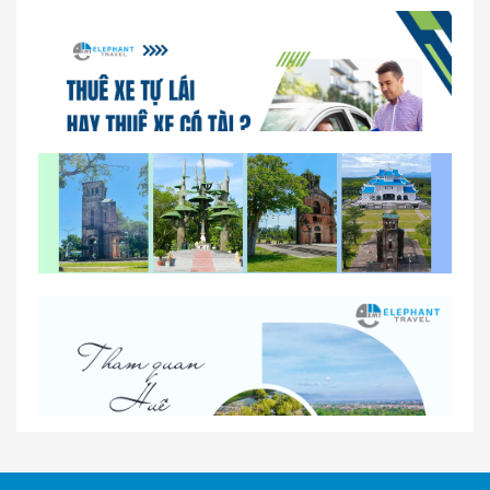
So sánh thuê xe tự lái và thuê xe có tài xế tại Huế
Lịch trình gợi ý cho khách thuê xe 1 ngày tham
quan tại Huế
Nhà Xe Con Voi – Dịch Vụ Cho Thuê Xe Từ Huế,
Sân Bay Phú Bài Đi Thánh Địa La Vang