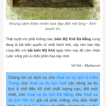
Khung cảnh thiên nhiên tươi đẹp đến mê lòng – Ảnh:
Aoshi Vn.
Thật tuyệt vời phải không nào,
biển Mỹ Khê Đà Nẵng
xứng
đáng là bãi biển quyến rũ nhất hành tinh, vậy nên bạn hãy
cùng đến với
bãi biển Mỹ Khê
ngay hôm nay để cảm nhận
cuộc sống yên ả chốn phồn hoa này nhé!
Vũ Hà – Mytour.vn
Chúng tôi có dịch vụ cho
thuê xe du lịch ở miền
Trung
, cho
thuê xe du lịch Huế
các dòng xe du
lịch 4 chỗ đến 45 chỗ chất lượng cao, đời mới
nhất, cho
thuê xe du lịch Đà Nẵng
, cho
thuê xe
du lịch Hội An
giá cả phải chăng, chu đáo nhiệt
tình.
Xe Huế Đà Nẵng
và chiều ngược lại
xe Đà