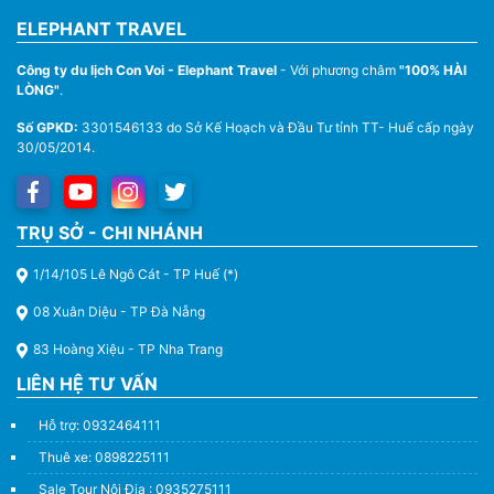
ELEPHANT TRAVEL
Công ty du lịch Con Voi - Elephant Travel
- Với phương châm
"100% HÀI
LÒNG"
.
Số GPKD:
3301546133 do Sở Kế Hoạch và Đầu Tư tỉnh TT- Huế cấp ngày
30/05/2014.
Thuê Xe Du Lịch Tại Huế – Từ 4 Chỗ Đến 45 Chỗ
TRỤ SỞ - CHI NHÁNH
1/14/105 Lê Ngô Cát - TP Huế (*)
08 Xuân Diệu - TP Đà Nẵng
83 Hoàng Xiệu - TP Nha Trang
LIÊN HỆ TƯ VẤN
Hỗ trợ: 0932464111
Thuê xe: 0898225111
Sale Tour Nội Địa : 0935275111