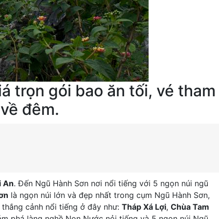
á trọn gói bao ăn tối, vé tham
 về đêm.
i An
. Đến Ngũ Hành Sơn nơi nổi tiếng với 5 ngọn núi ngũ
ơn
là ngọn núi lớn và đẹp nhất trong cụm Ngũ Hành Sơn,
thắng cảnh nổi tiếng ở đây như:
Tháp Xá Lợi
,
Chùa Tam
hám phá làng nghề Non Nước nỏi tiếng và 5 ngọn núi Ngũ