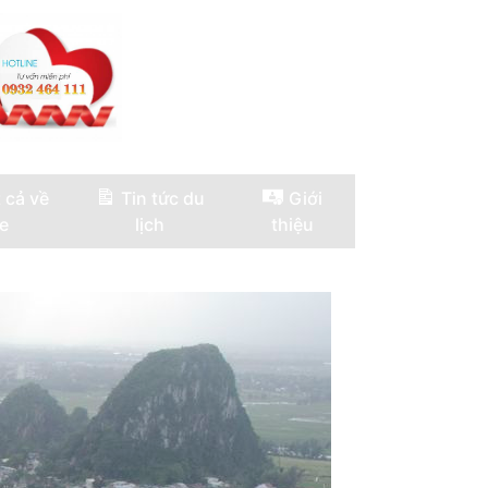
 cả về
Tin tức du
Giới
e
lịch
thiệu