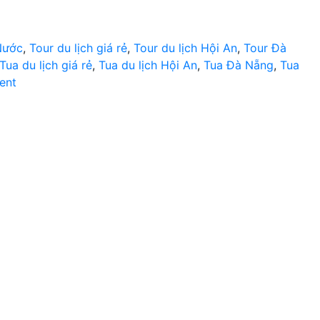
Nước
,
Tour du lịch giá rẻ
,
Tour du lịch Hội An
,
Tour Đà
Tua du lịch giá rẻ
,
Tua du lịch Hội An
,
Tua Đà Nẵng
,
Tua
on
ent
Tour
du
lịch
Đà
Nẵng
–
Hội
An
1
ngày
giá
rẻ