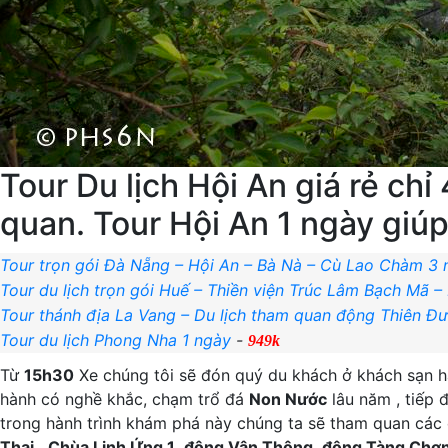
Tour Du lịch Hội An giá rẻ chỉ
quan. Tour Hội An 1 ngày giú
Tour trọn gói Đà Nẵng – Hội An – Bà Nà – Cù Lao Chàm 3
Tour du lịch trọn gói Huế – Thiền viện Trúc Lâm Bạch Mã 
Tour thánh địa La Vang – Du lịch tham quan động Thiên Đ
Tour du lịch Phong Nha 1 ngày
-
949k
Từ
15h30
Xe chúng tôi sẽ đón quý du khách ở khách sạn h
hành có nghề khắc, chạm trổ đá
Non Nước
lâu năm , tiếp 
trong hành trình khám phá này chúng ta sẽ tham quan các 
Thai
,
Chùa Linh Ứng 1
,
động Vân Thông
,
động Tàng Chơ