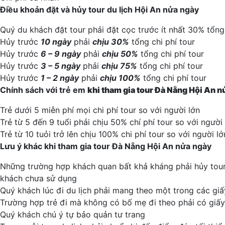
Điều khoản đặt và hủy tour du lịch Hội An nửa ngày
Quý du khách đặt tour phải đặt cọc trước ít nhất 30% tổng 
Hủy trước
10 ngày
phải
chịu 30%
tổng chi phí tour
Hủy trước
6 – 9 ngày
phải
chịu 50%
tổng chi phí tour
Hủy trước
3 – 5 ngày
phải
chịu 75%
tổng chi phí tour
Hủy trước
1 – 2 ngày
phải
chịu 100%
tổng chi phí tour
Chính sách với trẻ em
khi tham gia tour
Đà Nẵng Hội An
nử
Trẻ dưới 5 miễn phí mọi chi phí tour so với người lớn
Trẻ từ 5 đến 9 tuổi phải chịu 50% chí phí tour so với người
Trẻ từ 10 tuỏi trở lên chịu 100% chi phí tour so với người lớ
Lưu ý khác khi tham gia tour Đà Nẵng Hội An nửa ngày
Những trường hợp khách quan bất khả kháng phải hủy tour n
khách chưa sử dụng
Quý khách lúc đi du lịch phải mang theo một trong các giấ
Trường hợp trẻ đi mà không có bố mẹ đi theo phải có giấ
Quý khách chú ý tự bảo quản tư trang