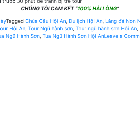
 trước 30 phút để tránh bị trễ tour
CHÚNG TÔI CAM KẾT “
100% HÀI LÒNG
“
gày
Tagged
Chùa Cầu Hội An
,
Du lịch Hội An
,
Làng đá Non 
our Hội An
,
Tour Ngũ hành sơn
,
Tour ngũ hành sơn Hội An
,
ua Ngũ Hành Sơn
,
Tua Ngũ Hành Sơn Hội An
Leave a Comm