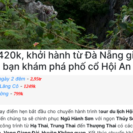
 420k, khởi hành từ Đà Nẵng gi
p bạn khám phá phố cổ Hội An
 ngày 2 đêm
-
2,95tr
– Lăng Cô
-
1249k
ường
-
799k
ay điểm hẹn bắt đầu cho chuyến hành trình t
our du lịch Hộ
đến chúng ta sẽ chinh phục
Ngũ Hành Sơn
với ngọn
Thủy S
công trình từ
Hạ Thai
,
Trung Thai
đến
Thượng Thai
có các 
n
,
Vọng Giang Đài
,
Huyền Không quan
. Kết thúc chuyến k