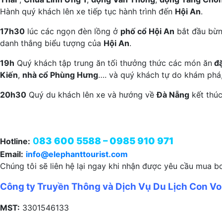
Hành quý khách lên xe tiếp tục hành trình đến
Hội An
.
17h30
lúc các ngọn đèn lồng ở
phố cổ Hội An
bắt đầu bừn
danh thắng biểu tượng của
Hội An
.
19h
Quý khách tập trung ăn tối thưởng thức các món ăn
đặ
Kiến
,
nhà cổ Phùng Hưng
…. và quý khách tự do khám phá
20h30
Quý du khách lên xe và hướng về
Đà Nẵng
kết thúc
0
83 600 5588 – 0985 910 971
Hotline:
Email:
info@elephanttourist.com
Chúng tôi sẽ liên hệ lại ngay khi nhận được yêu cầu mua b
Công ty Truyền Thông và Dịch Vụ Du Lịch Con Vo
MST:
3301546133