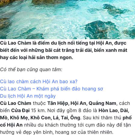
Cù Lao Chàm là điểm du lịch nổi tiếng tại Hội An, được
biết đến với những bãi cát trắng trải dài, biển xanh mát
hay các loại hải sản thơm ngon.
Có thể bạn cũng quan tâm:
Cù lao chàm cách Hội An bao xa?
Cù Lao Chàm – Khám phá biển đảo hoang sơ
Du lịch Hội An một ngày
Cù Lao Chàm
thuộc
Tân Hiệp, Hội An, Quảng Nam
, cách
biển
Cửa Đại
15 km. Nơi đây gồm 8 đảo là
Hòn Lao, Dài,
Mồ, Khô Mẹ, Khô Con, Lá, Tai, Ông
. Sau khi thăm thú
phổ
cổ Hội An
nhiều du khách thường tới cụm đảo này để tận
hưởng vẻ đẹp yên bình, hoang sơ của thiên nhiên.