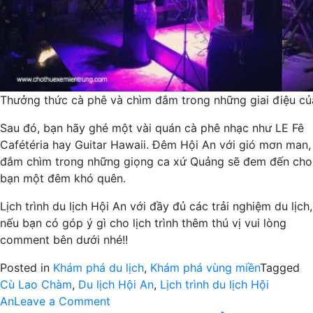
Thưởng thức cà phê và chìm đắm trong những giai điệu củ
Sau đó, bạn hãy ghé một vài quán cà phê nhạc như LE Fê
Cafétéria hay Guitar Hawaii. Đêm Hội An với gió mơn man,
đắm chìm trong những giọng ca xứ Quảng sẽ đem đến cho
bạn một đêm khó quên.
Lịch trình du lịch Hội An với đầy đủ các trải nghiệm du lịch,
nếu bạn có góp ý gì cho lịch trình thêm thú vị vui lòng
comment bên dưới nhé!!
Posted in
Khám phá du lịch
,
Khám phá vùng miền
Tagged
Cù Lao Chàm
,
Du lịch Hội An
,
Lịch trình du lịch Hội
on
An
Leave a Comment