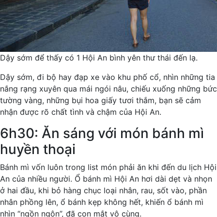
Dậy sớm để thấy có 1 Hội An bình yên thư thái đến lạ.
Dậy sớm, đi bộ hay đạp xe vào khu phố cổ, nhìn những tia
nắng rạng xuyên qua mái ngói nâu, chiếu xuống những bức
tường vàng, những bụi hoa giấy tươi thắm, bạn sẽ cảm
nhận được rõ chất tình và chậm của Hội An.
6h30: Ăn sáng với món bánh mì
huyền thoại
Bánh mì vốn luôn trong list món phải ăn khi đến du lịch Hội
An của nhiều người. Ổ bánh mì Hội An hơi dài dẹt và nhọn
ở hai đầu, khi bỏ hàng chục loại nhân, rau, sốt vào, phần
nhân phồng lên, ổ bánh kẹp không hết, khiến ổ bánh mì
nhìn “ngồn ngộn”, đã con mắt vô cùng.