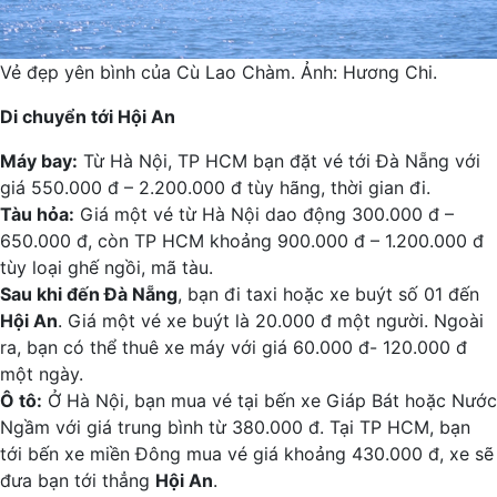
Vẻ đẹp yên bình của Cù Lao Chàm. Ảnh: Hương Chi.
Di chuyển tới Hội An
Máy bay:
Từ Hà Nội, TP HCM bạn đặt vé tới Đà Nẵng với
giá 550.000 đ – 2.200.000 đ tùy hãng, thời gian đi.
Tàu hỏa:
Giá một vé từ Hà Nội dao động 300.000 đ –
650.000 đ, còn TP HCM khoảng 900.000 đ – 1.200.000 đ
tùy loại ghế ngồi, mã tàu.
Sau khi đến Đà Nẵng
, bạn đi taxi hoặc xe buýt số 01 đến
Hội An
. Giá một vé xe buýt là 20.000 đ một người. Ngoài
ra, bạn có thể thuê xe máy với giá 60.000 đ- 120.000 đ
một ngày.
Ô tô:
Ở Hà Nội, bạn mua vé tại bến xe Giáp Bát hoặc Nước
Ngầm với giá trung bình từ 380.000 đ. Tại TP HCM, bạn
tới bến xe miền Đông mua vé giá khoảng 430.000 đ, xe sẽ
đưa bạn tới thẳng
Hội An
.