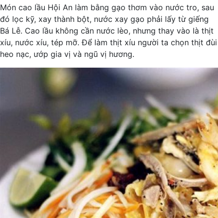
Món cao lầu Hội An làm bằng gạo thơm vào nước tro, sau
đó lọc kỹ, xay thành bột, nước xay gạo phải lấy từ giếng
Bá Lễ. Cao lầu không cần nước lèo, nhưng thay vào là thịt
xíu, nước xíu, tép mỡ. Để làm thịt xíu người ta chọn thịt đùi
heo nạc, ướp gia vị và ngũ vị hương.