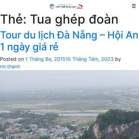
☰
Thẻ:
Tua ghép đoàn
Tour du lịch Đà Nẵng – Hội An
1 ngày giá rẻ
Posted on
1 Tháng Ba, 2015
10 Tháng Tám, 2023
by
mr.thanh