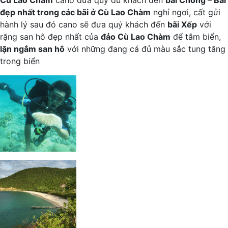
Cù Lao Chàm
cano đưa quý du khách đến
bãi Chồng –
Bãi
đẹp nhất trong các bãi ở Cù Lao Chàm
nghỉ ngơi, cất gửi
hành lý sau đó cano sẽ đưa quý khách đến
bãi Xếp
với
rặng san hô đẹp nhất của
đảo Cù Lao Chàm
để tắm biển,
lặn ngắm san hô
với những đang cá đủ màu sắc tung tăng
trong biển