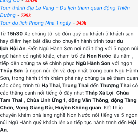
Lăng Cô
-
1249k
Tour thánh địa La Vang – Du lịch tham quan động Thiên
Đường
-
799k
Tour du lịch Phong Nha 1 ngày
-
949k
Từ
15h30
Xe chúng tôi sẽ đón quý du khách ở khách sạn
hay điểm hẹn bắt đầu cho chuyến hành trình t
our du
lịch Hội An
. Đến Ngũ Hành Sơn nơi nổi tiếng với 5 ngọn núi
ngũ hành có nghề khắc, chạm trổ đá
Non Nước
lâu năm ,
tiếp đến chúng ta sẽ chinh phục
Ngũ Hành Sơn
với ngọn
Thủy Sơn
là ngọn núi lớn và đẹp nhất trong cụm Ngũ Hành
Sơn, trong hành trình khám phá này chúng ta sẽ tham quan
các công trình từ
Hạ Thai
,
Trung Thai
đến
Thượng Thai
có
các thắng cảnh nổi tiếng ở đây như:
Tháp Xá Lợi
,
Chùa
Tam Thai
,
Chùa Linh Ứng 1
,
động Vân Thông
,
động Tàng
Chơn
,
Vọng Giang Đài
,
Huyền Không quan
. Kết thúc
chuyến khám phá làng nghề Non Nước nỏi tiếng và 5 ngọn
núi Ngũ Hành quý khách lên xe tiếp tục hành trình đến
Hội
An
.