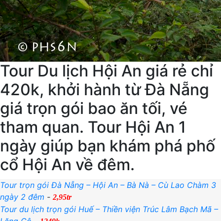
Tour Du lịch Hội An giá rẻ chỉ
420k, khởi hành từ Đà Nẵng
giá trọn gói bao ăn tối, vé
tham quan. Tour Hội An 1
ngày giúp bạn khám phá phố
cổ Hội An về đêm.
Tour trọn gói Đà Nẵng – Hội An – Bà Nà – Cù Lao Chàm 3
ngày 2 đêm
-
2,95tr
Tour du lịch trọn gói Huế – Thiền viện Trúc Lâm Bạch Mã –