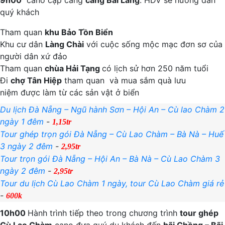
9h00
cano cập cảng
cảng Bãi Làng
. HDV sẽ hướng dẫn
quý khách
Tham quan
khu Bảo Tồn Biển
Khu cư dân
Làng Chài
với cuộc sống mộc mạc đơn sơ của
người dân xứ đảo
Tham quan
chùa Hải Tạng
có lịch sử hơn 250 năm tuổi
Đi
chợ Tân Hiệp
tham quan và mua sắm quà lưu
niệm được làm từ các sản vật ở biển
Du lịch Đà Nẵng – Ngũ hành Sơn – Hội An – Cù lao Chàm 2
ngày 1 đêm
-
1,15tr
Tour ghép trọn gói Đà Nẵng – Cù Lao Chàm – Bà Nà – Huế
3 ngày 2 đêm
-
2,95tr
Tour trọn gói Đà Nẵng – Hội An – Bà Nà – Cù Lao Chàm 3
ngày 2 đêm
-
2,95tr
Tour du lịch Cù Lao Chàm 1 ngày, tour Cù Lao Chàm giá rẻ
-
600k
10h00
Hành trình tiếp theo trong chương trình
tour ghép