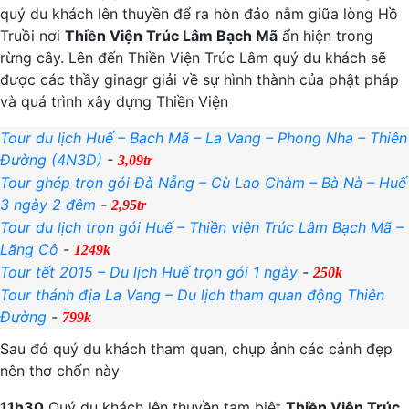
quý du khách lên thuyền để ra hòn đảo nằm giữa lòng Hồ
Truồi nơi
Thiền Viện Trúc Lâm Bạch Mã
ẩn hiện trong
rừng cây. Lên đến Thiền Viện Trúc Lâm quý du khách sẽ
được các thầy ginagr giải về sự hình thành của phật pháp
và quá trình xây dựng Thiền Viện
Tour du lịch Huế – Bạch Mã – La Vang – Phong Nha – Thiên
Đường (4N3D)
-
3,09tr
Tour ghép trọn gói Đà Nẵng – Cù Lao Chàm – Bà Nà – Huế
3 ngày 2 đêm
-
2,95tr
Tour du lịch trọn gói Huế – Thiền viện Trúc Lâm Bạch Mã –
Lăng Cô
-
1249k
Tour tết 2015 – Du lịch Huế trọn gói 1 ngày
-
250k
Tour thánh địa La Vang – Du lịch tham quan động Thiên
Đường
-
799k
Sau đó quý du khách tham quan, chụp ảnh các cảnh đẹp
nên thơ chốn này
11h30
Quý du khách lên thuyền tạm biệt
Thiền Viện Trúc