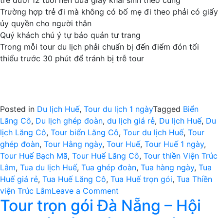
trẻ dưới 12 tuổi nên đưa giấy khai sinh theo cùng
Trường hợp trẻ đi mà không có bố mẹ đi theo phải có giấy
ủy quyền cho người thân
Quý khách chú ý tự bảo quản tư trang
Trong mỗi tour du lịch phải chuẩn bị đến điểm đón tối
thiểu trước 30 phút để tránh bị trễ tour
Posted in
Du lịch Huế
,
Tour du lịch 1 ngày
Tagged
Biển
Lăng Cô
,
Du lịch ghép đoàn
,
du lịch giá rẻ
,
Du lịch Huế
,
Du
lịch Lăng Cô
,
Tour biển Lăng Cô
,
Tour du lịch Huế
,
Tour
ghép đoàn
,
Tour Hằng ngày
,
Tour Huế
,
Tour Huế 1 ngày
,
Tour Huế Bạch Mã
,
Tour Huế Lăng Cô
,
Tour thiền Viện Trúc
Lâm
,
Tua du lịch Huế
,
Tua ghép đoàn
,
Tua hàng ngày
,
Tua
Huế giá rẻ
,
Tua Huế Lăng Cô
,
Tua Huế trọn gói
,
Tua Thiền
on
viện Trúc Lâm
Leave a Comment
Tour trọn gói Đà Nẵng – Hội
Tour
du