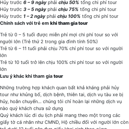
Hủy trước
6 – 9 ngày
phải
chịu 50%
tổng chi phí tour
Hủy trước
3 – 5 ngày
phải
chịu 75%
tổng chi phí tour
Hủy trước
1 – 2 ngày
phải
chịu 100%
tổng chi phí tour
Chính sách với trẻ em
khi tham gia
tour
Trẻ từ 0 – 5 tuổi được miễn phí mợi chi phí tour so với
người lớn (Trẻ thứ 2 trong gia đình tính 50%)
Trẻ từ 6 – 11 tuổi phải chịu 70% chí phí tour so với người
lớn
Trẻ từ 10 tuổi trở lên chịu 100% chi phí tour so với người
lớn
Lưu ý khác khi tham gia
tour
Những trường hợp khách quan bất khả kháng phải hủy
tour như khủng bố, dịch bệnh, thiên tai, dịch vụ tàu xe bị
hủy, hoãn chuyến… chúng tôi chỉ hoàn lại những dịch vụ
nào quý khách chưa sử dụng
Quý khách lúc đi du lịch phải mang theo một trong các
giấy tờ cá nhân như CMND, Hộ chiều đối với người lớn còn