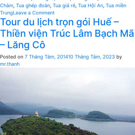
Chàm
,
Tua ghép đoàn
,
Tua giá rẻ
,
Tua Hội An
,
Tua miền
on
Trung
Leave a Comment
Tour du lịch trọn gói Huế –
Tour
du
Thiền viện Trúc Lâm Bạch Mã
lịch
Cù
– Lăng Cô
Lao
Chàm
Posted on
7 Tháng Tám, 2014
10 Tháng Tám, 2023
by
1
mr.thanh
ngày,
tour
Cù
Lao
Chàm
giá
rẻ