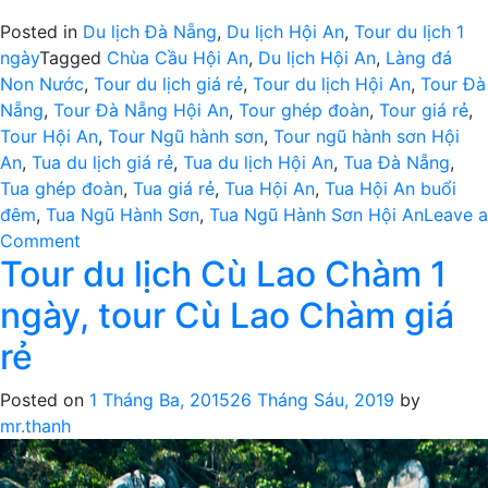
Posted in
Du lịch Đà Nẵng
,
Du lịch Hội An
,
Tour du lịch 1
ngày
Tagged
Chùa Cầu Hội An
,
Du lịch Hội An
,
Làng đá
Non Nước
,
Tour du lịch giá rẻ
,
Tour du lịch Hội An
,
Tour Đà
Nẵng
,
Tour Đà Nẵng Hội An
,
Tour ghép đoàn
,
Tour giá rẻ
,
Tour Hội An
,
Tour Ngũ hành sơn
,
Tour ngũ hành sơn Hội
An
,
Tua du lịch giá rẻ
,
Tua du lịch Hội An
,
Tua Đà Nẵng
,
Tua ghép đoàn
,
Tua giá rẻ
,
Tua Hội An
,
Tua Hội An buổi
đêm
,
Tua Ngũ Hành Sơn
,
Tua Ngũ Hành Sơn Hội An
Leave a
on
Comment
Tour du lịch Cù Lao Chàm 1
Tour
du
ngày, tour Cù Lao Chàm giá
lịch
Đà
rẻ
Nẵng
–
Posted on
1 Tháng Ba, 2015
26 Tháng Sáu, 2019
by
Hội
mr.thanh
An
1