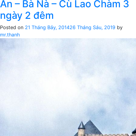
An – Bà Nà – Cù Lao Chàm 3
lịch
trọn
ngày 2 đêm
gói
Huế
Posted on
21 Tháng Bảy, 2014
26 Tháng Sáu, 2019
by
–
mr.thanh
Thiền
viện
Trúc
Lâm
Bạch
Mã
–
Lăng
Cô