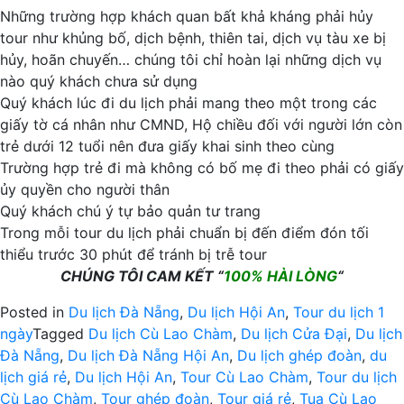
Những trường hợp khách quan bất khả kháng phải hủy
tour như khủng bố, dịch bệnh, thiên tai, dịch vụ tàu xe bị
hủy, hoãn chuyến… chúng tôi chỉ hoàn lại những dịch vụ
nào quý khách chưa sử dụng
Quý khách lúc đi du lịch phải mang theo một trong các
giấy tờ cá nhân như CMND, Hộ chiều đối với người lớn còn
trẻ dưới 12 tuổi nên đưa giấy khai sinh theo cùng
Trường hợp trẻ đi mà không có bố mẹ đi theo phải có giấy
ủy quyền cho người thân
Quý khách chú ý tự bảo quản tư trang
Trong mỗi tour du lịch phải chuẩn bị đến điểm đón tối
thiểu trước 30 phút để tránh bị trễ tour
CHÚNG TÔI CAM KẾT “
100% HÀI LÒNG
“
Posted in
Du lịch Đà Nẵng
,
Du lịch Hội An
,
Tour du lịch 1
ngày
Tagged
Du lịch Cù Lao Chàm
,
Du lịch Cửa Đại
,
Du lịch
Đà Nẵng
,
Du lịch Đà Nẵng Hội An
,
Du lịch ghép đoàn
,
du
lịch giá rẻ
,
Du lịch Hội An
,
Tour Cù Lao Chàm
,
Tour du lịch
Cù Lao Chàm
,
Tour ghép đoàn
,
Tour giá rẻ
,
Tua Cù Lao