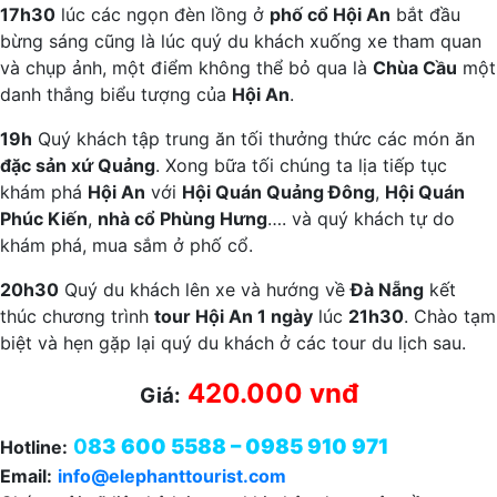
17h30
lúc các ngọn đèn lồng ở
phố cổ Hội An
bắt đầu
bừng sáng cũng là lúc quý du khách xuống xe tham quan
và chụp ảnh, một điểm không thể bỏ qua là
Chùa Cầu
một
danh thắng biểu tượng của
Hội An
.
19h
Quý khách tập trung ăn tối thưởng thức các món ăn
đặc sản xứ Quảng
. Xong bữa tối chúng ta lịa tiếp tục
khám phá
Hội An
với
Hội Quán Quảng Đông
,
Hội Quán
Phúc Kiến
,
nhà cổ Phùng Hưng
…. và quý khách tự do
khám phá, mua sắm ở phố cổ.
20h30
Quý du khách lên xe và hướng về
Đà Nẵng
kết
thúc chương trình
tour Hội An 1 ngày
lúc
21h30
. Chào tạm
biệt và hẹn gặp lại quý du khách ở các tour du lịch sau.
420.000 vnđ
Giá:
0
83 600 5588 – 0985 910 971
Hotline:
Email:
info@elephanttourist.com