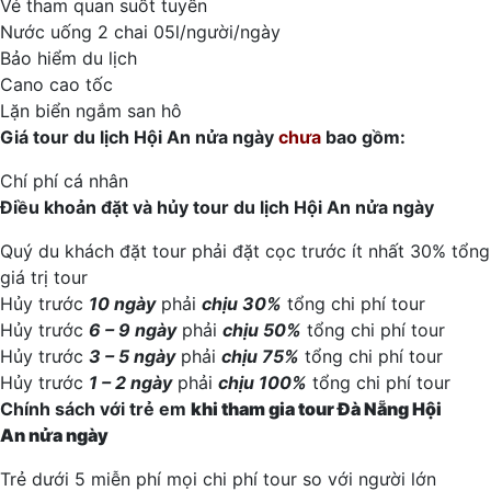
Vé tham quan suốt tuyến
Nước uống 2 chai 05l/người/ngày
Bảo hiểm du lịch
Cano cao tốc
Lặn biển ngắm san hô
Giá tour du lịch Hội An nửa ngày
chưa
bao gồm:
Chí phí cá nhân
Điều khoản đặt và hủy tour du lịch Hội An nửa ngày
Quý du khách đặt tour phải đặt cọc trước ít nhất 30% tổng
giá trị tour
Hủy trước
10 ngày
phải
chịu 30%
tổng chi phí tour
Hủy trước
6 – 9 ngày
phải
chịu 50%
tổng chi phí tour
Hủy trước
3 – 5 ngày
phải
chịu 75%
tổng chi phí tour
Hủy trước
1 – 2 ngày
phải
chịu 100%
tổng chi phí tour
Chính sách với trẻ em
khi tham gia tour
Đà Nẵng Hội
An
nửa ngày
Trẻ dưới 5 miễn phí mọi chi phí tour so với người lớn