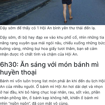
Dậy sớm để thấy có 1 Hội An bình yên thư thái đến lạ.
Dậy sớm, đi bộ hay đạp xe vào khu phố cổ, nhìn những tia
nắng rạng xuyên qua mái ngói nâu, chiếu xuống những bức
tường vàng, những bụi hoa giấy tươi thắm, bạn sẽ cảm
nhận được rõ chất tình và chậm của Hội An.
6h30: Ăn sáng với món bánh mì
huyền thoại
Bánh mì vốn luôn trong list món phải ăn khi đến du lịch Hội
An của nhiều người. Ổ bánh mì Hội An hơi dài dẹt và nhọn
ở hai đầu, khi bỏ hàng chục loại nhân, rau, sốt vào, phần
nhân phồng lên, ổ bánh kẹp không hết, khiến ổ bánh mì
nhìn “ngồn ngộn”, đã con mắt vô cùng.