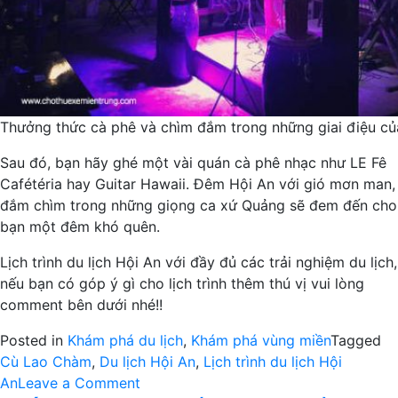
Thưởng thức cà phê và chìm đắm trong những giai điệu củ
Sau đó, bạn hãy ghé một vài quán cà phê nhạc như LE Fê
Cafétéria hay Guitar Hawaii. Đêm Hội An với gió mơn man,
đắm chìm trong những giọng ca xứ Quảng sẽ đem đến cho
bạn một đêm khó quên.
Lịch trình du lịch Hội An với đầy đủ các trải nghiệm du lịch,
nếu bạn có góp ý gì cho lịch trình thêm thú vị vui lòng
comment bên dưới nhé!!
Posted in
Khám phá du lịch
,
Khám phá vùng miền
Tagged
Cù Lao Chàm
,
Du lịch Hội An
,
Lịch trình du lịch Hội
on
An
Leave a Comment