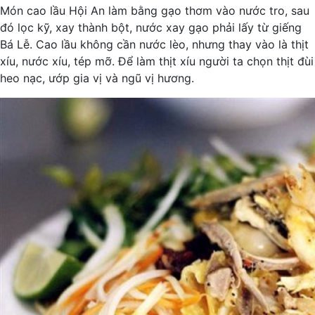
Món cao lầu Hội An làm bằng gạo thơm vào nước tro, sau
đó lọc kỹ, xay thành bột, nước xay gạo phải lấy từ giếng
Bá Lễ. Cao lầu không cần nước lèo, nhưng thay vào là thịt
xíu, nước xíu, tép mỡ. Để làm thịt xíu người ta chọn thịt đùi
heo nạc, ướp gia vị và ngũ vị hương.