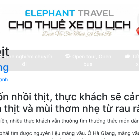
ịt
Kinh nghiệm chuyến
Open tour, Open
Tất
đi
bus
x
ng
hanh
n nhồi thịt, thực khách sẽ cả
 thịt và mùi thơm nhẹ từ rau 
n, nhiều thực khách vẫn thường tìm thưởng thức món dân 
phải tìm được nguyên liệu măng vầu. Ở Hà Giang, măng vầ