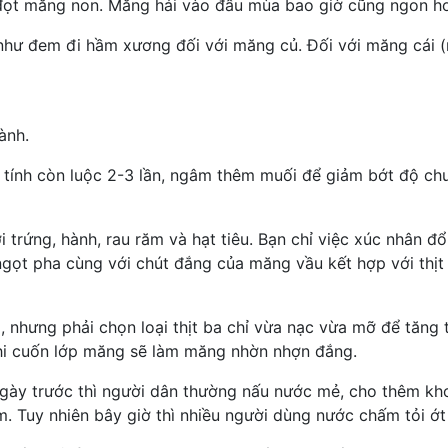
 đọt măng non. Măng hái vào đầu mùa bao giờ cũng ngon hơ
ư đem đi hầm xương đối với măng củ. Đối với măng cái (mă
ành.
ỹ tính còn luộc 2-3 lần, ngâm thêm muối để giảm bớt độ ch
trứng, hành, rau răm và hạt tiêu. Bạn chỉ việc xúc nhân đổ
i ngọt pha cùng với chút đắng của măng vầu kết hợp với th
o, nhưng phải chọn loại thịt ba chỉ vừa nạc vừa mỡ để tăng
hi cuốn lớp măng sẽ làm măng nhờn nhợn đắng.
ày trước thì người dân thường nấu nước mẻ, cho thêm khoả
. Tuy nhiên bây giờ thì nhiều người dùng nước chấm tỏi ớ