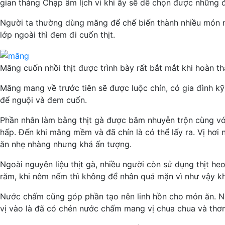
gian tháng Chạp âm lịch vì khi ấy sẽ dễ chọn được những
Người ta thường dùng măng để chế biến thành nhiều món nh
lớp ngoài thì đem đi cuốn thịt.
Măng cuốn nhồi thịt được trình bày rất bắt mắt khi hoàn th
Măng mang về trước tiên sẽ được luộc chín, có gia đình k
để nguội và đem cuốn.
Phần nhân làm bằng thịt gà được băm nhuyễn trộn cùng với 
hấp. Đến khi măng mềm và đã chín là có thể lấy ra. Vị hơ
ăn nhẹ nhàng nhưng khá ấn tượng.
Ngoài nguyên liệu thịt gà, nhiều người còn sử dụng thịt he
răm, khi nêm nếm thì không để nhân quá mặn vì như vậy k
Nước chấm cũng góp phần tạo nên linh hồn cho món ăn. Ng
vị vào là đã có chén nước chấm mang vị chua chua và thơm