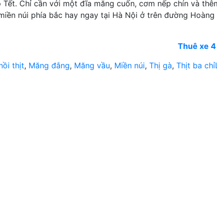
Tết. Chỉ cần với một đĩa măng cuốn, cơm nếp chín và thê
 miền núi phía bắc hay ngay tại Hà Nội ở trên đường Hoàng
Thuê xe 4
ồi thịt
,
Măng đắng
,
Măng vầu
,
Miền núi
,
Thị gà
,
Thịt ba chỉ