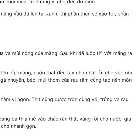
n cuối mùa, từ hương vị cho đến độ giòn.
ng vầu đã lên tai xanh) thì phần thân sẽ xào tỏi, phần
ua và mùi nồng của măng. Sau khi đã luộc thì vớt măng ra
 lên lớp măng, cuốn thật đều tay cho chặt rồi cho vào nồi
ịt gà nhuyễn, béo, mùi thơm của rau răm củng tạo nên món
 thêm vị ngon. Thịt cũng được trộn cùng với trứng và rau
ng ba thìa mẻ vào chảo rán thật vàng rồi cho nước, gia
t cho nhanh gọn.