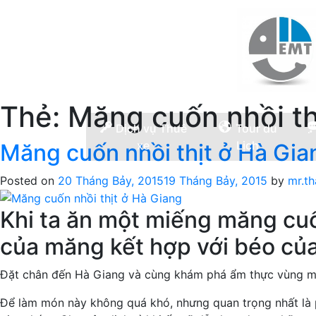
Thẻ:
Măng cuốn nhồi th
Dịch vụ Thuê
Tour du
xe
Lịch
Măng cuốn nhồi thịt ở Hà Gia
Posted on
20 Tháng Bảy, 2015
19 Tháng Bảy, 2015
by
mr.t
Khi ta ăn một miếng măng cuố
của măng kết hợp với béo của
Đặt chân đến Hà Giang và cùng khám phá ẩm thực vùng miề
Để làm món này không quá khó, nhưng quan trọng nhất là 