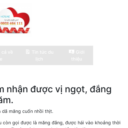
 cả về
Tin tức du
Giới
e
lịch
thiệu
m nhận được vị ngọt, đắng
răm.
dã măng cuốn nhồi thịt.
u còn gọi được là măng đắng, được hái vào khoảng thời