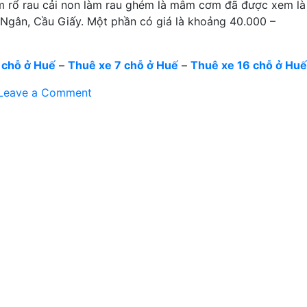
m rổ rau cải non làm rau ghém là mâm cơm đã được xem là
 Ngân, Cầu Giấy. Một phần có giá là khoảng 40.000 –
 chỗ ở Huế
–
Thuê xe 7 chỗ ở Huế
–
Thuê xe 16 chỗ ở Huế
on
Leave a Comment
Măng
cuốn
nhồi
thịt
ở
Hà
Giang