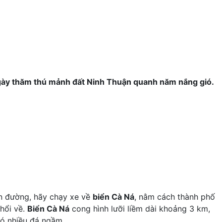
ngày thăm thú mảnh đất Ninh Thuận quanh năm nắng gió.
on đường, hãy chạy xe về
biển Cà Ná
, nằm cách thành phố
thổi về.
Biển Cà Ná
cong hình lưỡi liềm dài khoảng 3 km,
có nhiều đá ngầm.