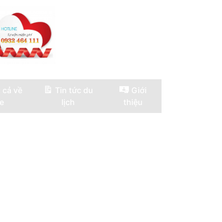
 cả về
Tin tức du
Giới
e
lịch
thiệu