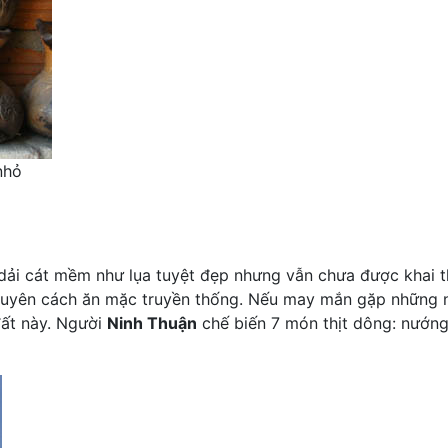
nhỏ
ải cát mềm như lụa tuyệt đẹp nhưng vẫn chưa được khai thá
uyên cách ăn mặc truyền thống. Nếu may mắn gặp những ng
đất này. Người
Ninh Thuận
chế biến 7 món thịt dông: nướng,