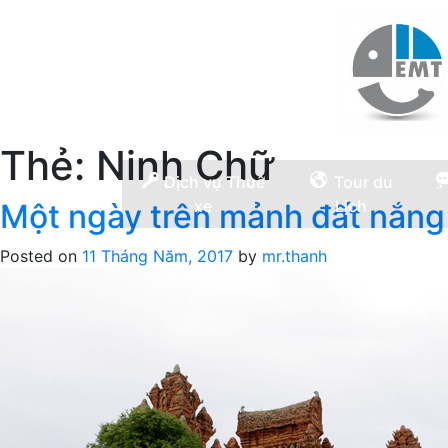
Thẻ:
Ninh Chữ
Dịch vụ Thuê
Tour du
xe
Lịch
Một ngày trên mảnh đất nắng
Posted on
11 Tháng Năm, 2017
by
mr.thanh