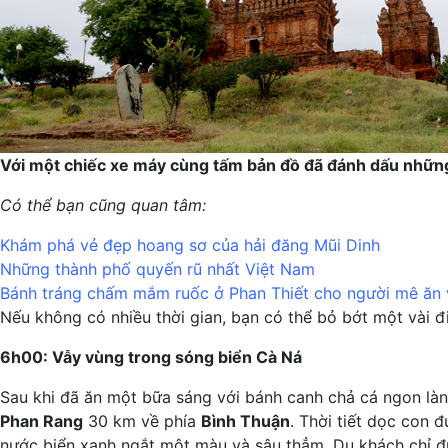
Với một chiếc xe máy cùng tấm bản đồ đã đánh dấu nhữn
Có thể bạn cũng quan tâm:
Khám phá vẻ đẹp hoang sơ của hải đăng Mũi Dinh
Những thành phố quyến rũ nhất Việt Nam
Bánh tráng chấm mắm ruốc ở Phan Thiết cho người mê ăn 
Nếu không có nhiều thời gian, bạn có thể bỏ bớt một vài đ
6h00: Vẫy vùng trong sóng biển Cà Ná
Sau khi đã ăn một bữa sáng với bánh canh chả cá ngon làn
Phan Rang
30 km về phía
Bình Thuận
. Thời tiết dọc con 
nước biển xanh ngắt một màu và sâu thẳm. Du khách chỉ đ