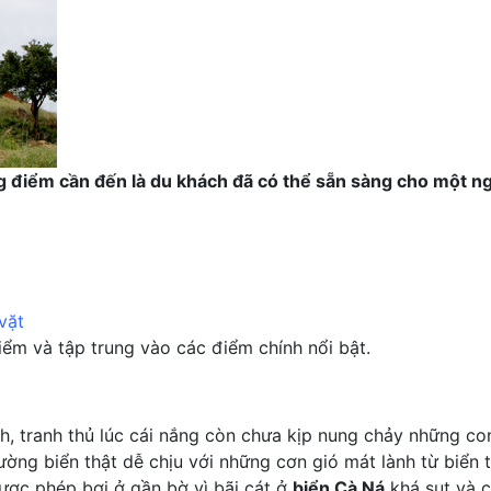
g điểm cần đến là du khách đã có thể sẵn sàng cho một 
vặt
iểm và tập trung vào các điểm chính nổi bật.
h, tranh thủ lúc cái nắng còn chưa kịp nung chảy những c
đường biển thật dễ chịu với những cơn gió mát lành từ biển 
ược phép bơi ở gần bờ vì bãi cát ở
biển Cà Ná
khá sụt và 