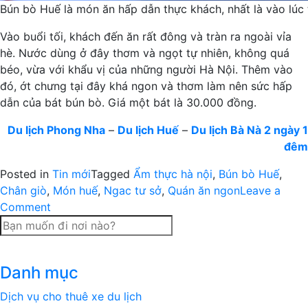
Bún bò Huế là món ăn hấp dẫn thực khách, nhất là vào lúc t
Vào buổi tối, khách đến ăn rất đông và tràn ra ngoài vỉa
hè. Nước dùng ở đây thơm và ngọt tự nhiên, không quá
béo, vừa với khẩu vị của những người Hà Nội. Thêm vào
đó, ớt chưng tại đây khá ngon và thơm làm nên sức hấp
dẫn của bát bún bò. Giá một bát là 30.000 đồng.
Du lịch Phong Nha
–
Du lịch Huế
–
Du lịch Bà Nà 2 ngày 1
đêm
Posted in
Tin mới
Tagged
Ẩm thực hà nội
,
Bún bò Huế
,
Chân giò
,
Món huế
,
Ngac tư sở
,
Quán ăn ngon
Leave a
on
Comment
Địa
chỉ
để
Danh mục
thưởng
thức
Dịch vụ cho thuê xe du lịch
bún