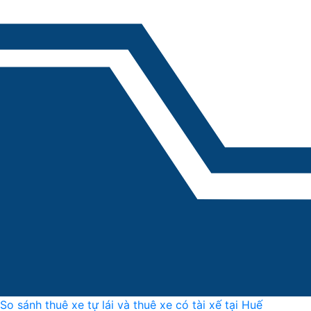
So sánh thuê xe tự lái và thuê xe có tài xế tại Huế