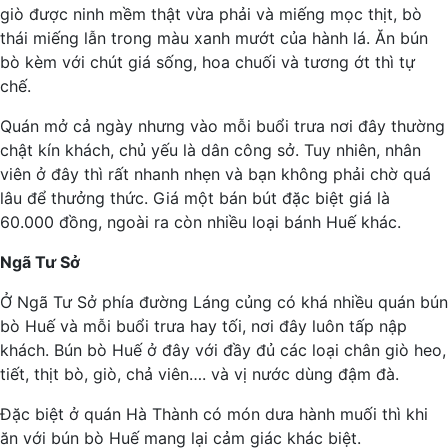
giò được ninh mềm thật vừa phải và miếng mọc thịt, bò
thái miếng lẫn trong màu xanh mướt của hành lá. Ăn bún
bò kèm với chút giá sống, hoa chuối và tương ớt thì tự
chế.
Quán mở cả ngày nhưng vào mỗi buổi trưa nơi đây thường
chật kín khách, chủ yếu là dân công sở. Tuy nhiên, nhân
viên ở đây thì rất nhanh nhẹn và bạn không phải chờ quá
lâu để thưởng thức. Giá một bán bút đặc biệt giá là
60.000 đồng, ngoài ra còn nhiều loại bánh Huế khác.
Ngã Tư Sở
Ở Ngã Tư Sở phía đường Láng củng có khá nhiều quán bún
bò Huế và mỗi buổi trưa hay tối, nơi đây luôn tấp nập
khách. Bún bò Huế ở đây với đầy đủ các loại chân giò heo,
tiết, thịt bò, giò, chả viên…. và vị nước dùng đậm đà.
Đặc biệt ở quán Hà Thành có món dưa hành muối thì khi
ăn với bún bò Huế mang lại cảm giác khác biệt.