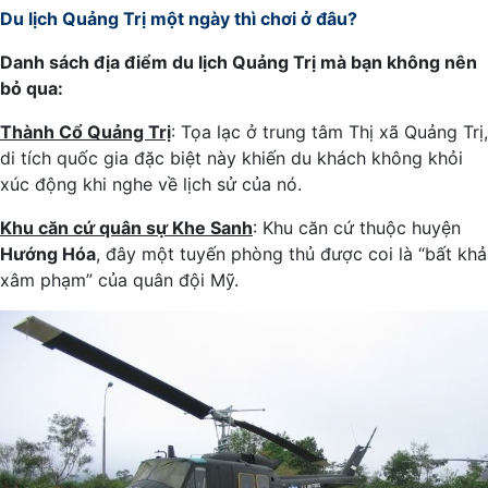
Du lịch Quảng Trị một ngày thì chơi ở đâu?
Danh sách địa điểm du lịch Quảng Trị mà bạn không nên
bỏ qua:
Thành Cổ Quảng Trị
: Tọa lạc ở trung tâm Thị xã Quảng Trị,
di tích quốc gia đặc biệt này khiến du khách không khỏi
xúc động khi nghe về lịch sử của nó.
Khu căn cứ quân sự Khe Sanh
: Khu căn cứ thuộc huyện
Hướng Hóa
, đây một tuyến phòng thủ được coi là “bất khả
xâm phạm” của quân đội Mỹ.