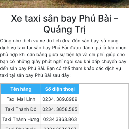
Xe taxi sân bay Phú Bài –
Quảng Trị
Cũng như dịch vụ xe du lịch đưa đón sân bay, sử dụng
dịch vụ taxi tại sân bay Phú Bài được đánh giá là lựa chọn
phù hợp khi cân bằng giữa sự tiện lợi và chi phí, giúp cho
bạn có những giây phút nghỉ ngơi sau khi đáp chuyến bay
đến sân bay Phú Bài. Bạn có thể tham khảo các dịch vụ
taxi tại sân bay Phú Bài sau đây:
Tên hãng
Số điện thoại
Taxi Mai Linh
0234. 389.8989
Taxi Thành Đô
0234. 3858.585
Taxi Thành Hưng
0234.3863.863