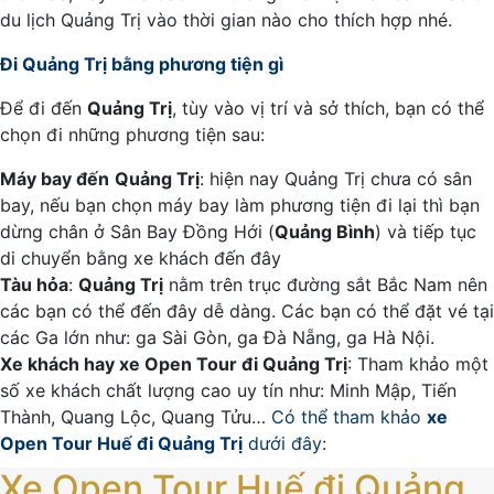
du lịch Quảng Trị vào thời gian nào cho thích hợp nhé.
Đi Quảng Trị bằng phương tiện gì
Để đi đến
Quảng Trị
, tùy vào vị trí và sở thích, bạn có thể
chọn đi những phương tiện sau:
Máy bay đến
Quảng Trị
: hiện nay Quảng Trị chưa có sân
bay, nếu bạn chọn máy bay làm phương tiện đi lại thì bạn
dừng chân ở Sân Bay Đồng Hới (
Quảng Bình
) và tiếp tục
di chuyển bằng xe khách đến đây
Tàu hỏa
:
Quảng Trị
nằm trên trục đường sắt Bắc Nam nên
các bạn có thể đến đây dễ dàng. Các bạn có thể đặt vé tại
các Ga lớn như: ga Sài Gòn, ga Đà Nẵng, ga Hà Nội.
Xe khách hay xe Open Tour đi Quảng Trị
: Tham khảo một
số xe khách chất lượng cao uy tín như: Minh Mập, Tiến
Thành, Quang Lộc, Quang Tửu…
Có thể tham khảo
xe
Open Tour Huế đi Quảng Trị
dưới đây
:
Xe Open Tour Huế đi Quảng