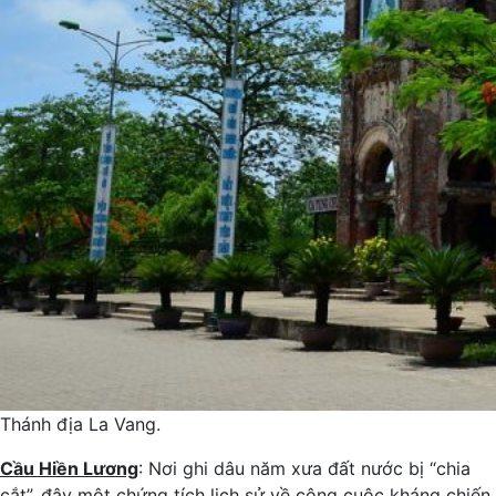
Thánh địa La Vang.
Cầu Hiền Lương
: Nơi ghi dâu năm xưa đất nước bị “chia
cắt”, đây một chứng tích lịch sử về công cuộc kháng chiến