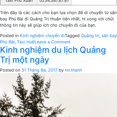
Taxi Phú Xuân
0234.387.87.87
Trên đây là các cách cho bạn lựa chọn để di chuyển từ sân
bay Phú Bài đi Quảng Trị thuận tiện nhất, hi vọng với chút
thông tin này sẽ giúp ích cho chuyến đi của bạn.
Posted in
Kinh nghiệm chuyến đi
Tagged
Quảng trị
,
sân bay
on
Phú Bài
,
Taxi Huế
Leave a Comment
Kinh nghiệm du lịch Quảng
Từ
sân
Trị một ngày
bay
Phú
Posted on
31 Tháng Ba, 2017
by
mr.thanh
Bài
đi
Quảng
Trị
như
thế
nào