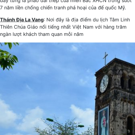
đây từng là pháo đài thép của miền Bắc XHCN trong suốt
7 năm liền chống chiến tranh phá hoại của đế quốc Mỹ.
Thánh Địa La Vang
: Nơi đây là địa điểm du lịch Tâm Linh
Thiên Chúa Giáo nổi tiếng nhất Việt Nam với hàng trăm
ngàn lượt khách tham quan mỗi năm