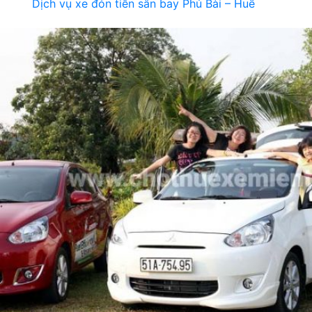
Dịch vụ xe đón tiễn sân bay Phú Bài – Huế