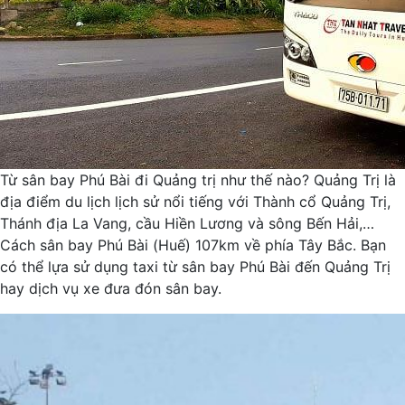
Từ sân bay Phú Bài đi Quảng trị như thế nào? Quảng Trị là
địa điểm du lịch lịch sử nổi tiếng với Thành cổ Quảng Trị,
Thánh địa La Vang, cầu Hiền Lương và sông Bến Hải,…
Cách sân bay Phú Bài (Huế) 107km về phía Tây Bắc. Bạn
có thể lựa sử dụng taxi từ sân bay Phú Bài đến Quảng Trị
hay dịch vụ xe đưa đón sân bay.