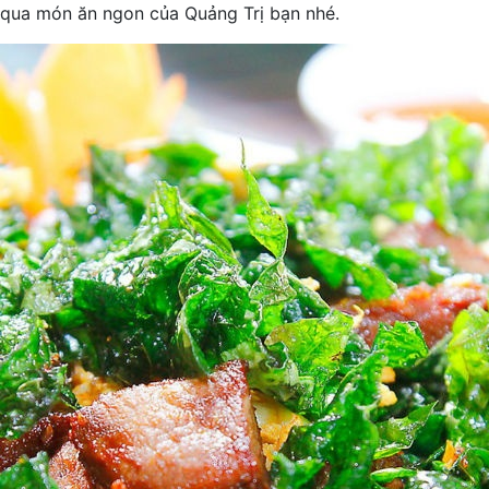
qua món ăn ngon của Quảng Trị bạn nhé.