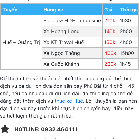
Tuyến
Hãng xe
Giá
Thời gi
Ecobus- HDH Limousine
210k
1h30
Xe Hoàng Long
140k
2h00
Huế – Quảng Trị
Xe KT Travel Huế
150k
4h00
Xe Ngọc Thông
400k
15h00
Xe Quốc Khánh
220k
1h45
Để thuận tiện và thoải mái nhất thì bạn cũng có thể thuê
dịch vụ xe du lịch đưa đón sân bay Phú Bài từ 4 chỗ – 45
chỗ, nếu có nhu cầu đi du lịch đâu đó thì cũng có thể dễ
dàng đặt thêm dịch vụ
thuê xe Huế
. Lời khuyên là bạn nên
đặt dịch vụ này trước khi thực hiện chuyến bay, điều này
sẽ tiết kiệm thời gian rất nhiều.
HOTLINE: 0932.464.111