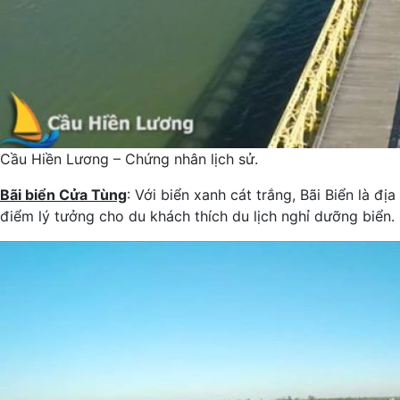
Cầu Hiền Lương – Chứng nhân lịch sử.
Bãi biển Cửa Tùng
: Với biển xanh cát trắng, Bãi Biển là địa
điểm lý tưởng cho du khách thích du lịch nghỉ dưỡng biển.