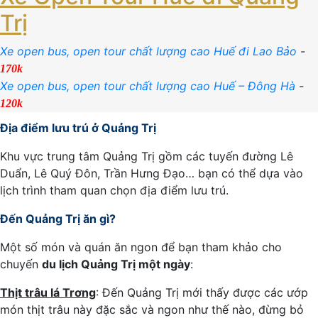
Trị
Xe open bus, open tour chất lượng cao Huế đi Lao Bảo
-
170k
Xe open bus, open tour chất lượng cao Huế – Đông Hà
-
120k
Địa điểm lưu trú ở Quảng Trị
Khu vực trung tâm Quảng Trị gồm các tuyến đường Lê
Duẩn, Lê Quý Đôn, Trần Hưng Đạo… bạn có thể dựa vào
lịch trình tham quan chọn địa điểm lưu trú.
Đến Quảng Trị ăn gì?
Một số món và quán ăn ngon để bạn tham khảo cho
chuyến
du lịch Quảng Trị một ngày
:
Thịt trâu lá Trơng
: Đến Quảng Trị mới thấy được các ướp
món thịt trâu này đặc sắc và ngon như thế nào, đừng bỏ