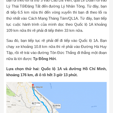
bạn đi theo lối ra thứ 3 vào Cầu Dã Viên, qua Lê Duẩn rồi vào
Lý Thái Tổ/Đặng Tất đến đường Lý Nhân Tông. Từ đây, bạn
đi tiếp 6.5 km nữa thì đến vòng xuyến thì bạn đi theo lối ra
thứ nhất vào Cách Mạng Tháng Tám/QL1A. Từ đây, bạn tiếp
tục cuộc hành trình của mình dọc theo Quốc lộ 1A khoảng
109 km nữa thì rẽ phải đi tiếp thêm 33 km nữa.
Sau đó, bạn tiếp tục rẽ phải để đi tiếp vào Quốc lộ 1A. Bạn
chạy xe khoảng 10.8 km nữa thì rẻ phải vào Đường Hà Huy
Tập, rồi rẽ trái vào đường Tôn Đức Thắng đi thẳng một đoạn
nữa là tới được
Tp Đồng Hới
.
Lựa chọn thứ hai: Quốc lộ 1A và đường Hồ Chí Minh,
khoảng 176 km, đi ô tô hết 3 giờ 13 phút.