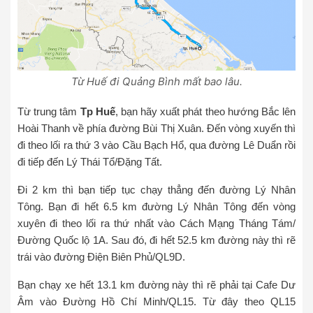
Từ Huế đi Quảng Bình mất bao lâu.
Từ trung tâm
Tp Huế
, bạn hãy xuất phát theo hướng Bắc lên
Hoài Thanh về phía đường Bùi Thị Xuân. Đến vòng xuyến thì
đi theo lối ra thứ 3 vào Cầu Bạch Hổ, qua đường Lê Duẩn rồi
đi tiếp đến Lý Thái Tổ/Đặng Tất.
Đi 2 km thì bạn tiếp tục chạy thẳng đến đường Lý Nhân
Tông. Bạn đi hết 6.5 km đường Lý Nhân Tông đến vòng
xuyên đi theo lối ra thứ nhất vào Cách Mạng Tháng Tám/
Đường Quốc lộ 1A. Sau đó, đi hết 52.5 km đường này thì rẽ
trái vào đường Điện Biên Phủ/QL9D.
Bạn chạy xe hết 13.1 km đường này thì rẽ phải tại Cafe Dư
Âm vào Đường Hồ Chí Minh/QL15. Từ đây theo QL15