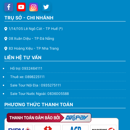
TRỤ SỞ - CHI NHÁNH
1/14/105 Lê Ngô Cát - TP Huế (*)
08 Xuân Diệu - TP Đà Nẵng
83 Hoàng Xiệu - TP Nha Trang
LIÊN HỆ TƯ VẤN
Hỗ trợ: 0932464111
Thuê xe: 0898225111
Sale Tour Nội Địa : 0935275111
Sale Tour Nước Ngoài: 0836005588
PHƯƠNG THỨC THANH TOÁN