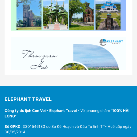
So sánh thuê xe tự lái và thuê xe có tài xế tại Huế
Lịch trình gợi ý cho khách thuê xe 1 ngày tham
quan tại Huế
Nhà Xe Con Voi – Dịch Vụ Cho Thuê Xe Từ Huế,
Sân Bay Phú Bài Đi Thánh Địa La Vang
ELEPHANT TRAVEL
Công ty du lịch Con Voi - Elephant Travel
- Với phương châm
"100% HÀI
LÒNG"
.
Số GPKD:
3301546133 do Sở Kế Hoạch và Đầu Tư tỉnh TT- Huế cấp ngày
30/05/2014.
Thuê Xe Du Lịch Tại Huế – Từ 4 Chỗ Đến 45 Chỗ