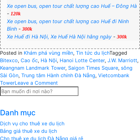
Xe open bus, open tour chất lượng cao Huế – Đông Hà
-
120k
Xe open bus, open tour chất lượng cao Huế đi Ninh
Bình
-
300k
Xe Huế đi Hà Nội, Xe Huế Hà Nội hằng ngày
-
300k
Posted in
Khám phá vùng miền
,
Tin tức du lịch
Tagged
Bitexco
,
Cao ốc
,
Hà Nội
,
Hanoi Lotte Center
,
J.W. Marriott
,
Keangnam Landmark Tower
,
Saigon Times Square
,
sông
Sài Gòn
,
Trung tâm Hành chính Đà Nẵng
,
Vietcombank
on
Tower
Leave a Comment
Vẻ
đẹp
của
Danh mục
những
tòa
Dịch vụ cho thuê xe du lịch
nhà
Bảng giá thuê xe du lịch
chọc
Cho thuê xe du lịch Đà Nẵng giá rẻ