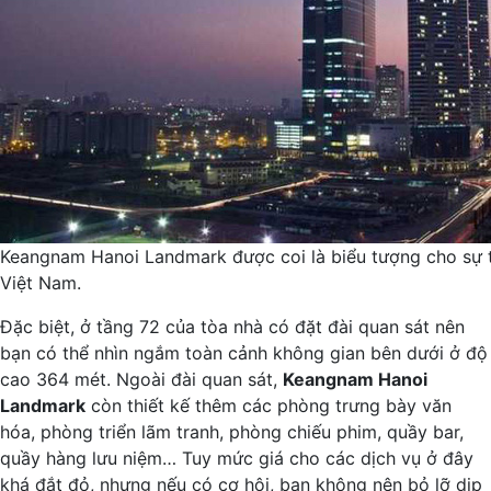
Keangnam Hanoi Landmark được coi là biểu tượng cho sự t
Việt Nam.
Đặc biệt, ở tầng 72 của tòa nhà có đặt đài quan sát nên
bạn có thể nhìn ngắm toàn cảnh không gian bên dưới ở độ
cao 364 mét. Ngoài đài quan sát,
Keangnam Hanoi
Landmark
còn thiết kế thêm các phòng trưng bày văn
hóa, phòng triển lãm tranh, phòng chiếu phim, quầy bar,
quầy hàng lưu niệm… Tuy mức giá cho các dịch vụ ở đây
khá đắt đỏ, nhưng nếu có cơ hội, bạn không nên bỏ lỡ dịp