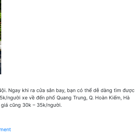
Nội. Ngay khi ra cửa sân bay, bạn có thể dễ dàng tìm được
á 35k/người xe về đến phố Quang Trung, Q. Hoàn Kiếm, Hà
 giá cũng 30k – 35k/người.
on
ment
Đi