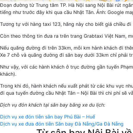
Đoạn đường từ Trung tâm TP. Hà Nội sang Nội Bài rút ngắn
tiếng như trước đây khi qua cầu Nhật Tân. Ảnh: Google ma
Tương tự với hàng taxi 123, hãng này cho biết giá chiều đi
Còn theo thông tin đưa ra trên trang Grabtaxi Việt Nam, 
Nếu quãng đường đi trên 33km, mỗi km hành khách đi thêm 
Xe 7 chỗ và quãng đường đi sân bay dưới 33km chỉ phải tr
Như vậy, với các hành khách ở trục đường gần tuyến Phạm
khách).
Trong khi đó, hành khách nếu xuất phát từ các khu vực nh
đi qua tuyến đường cầu Nhật Tân – Nội Bài thì chi phí sẽ v
Dịch vụ đón khách tại sân bay bằng xe du lịch:
Dịch vụ xe đón tiễn sân bay Phú Bài – Huế
Dịch vụ xe đưa đón tiễn Sân bay Đà Nẵng/Ga Đà Nẵng
Từ sân bay Nội Bài về