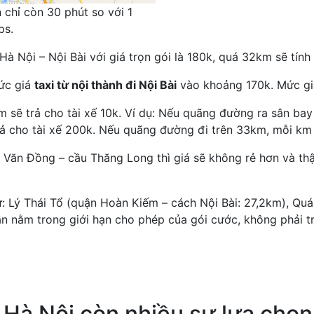
 chỉ còn 30 phút so với 1
ps.
 Hà Nội – Nội Bài với giá trọn gói là 180k, quá 32km sẽ tí
mức giá
taxi từ nội thành đi Nội Bài
vào khoảng 170k. Mức gi
sẽ trả cho tài xế 10k. Ví dụ: Nếu quãng đường ra sân bay 
ả cho tài xế 200k. Nếu quãng đường đi trên 33km, mỗi km s
 Văn Đồng – cầu Thăng Long thì giá sẽ không rẻ hơn và th
ư: Lý Thái Tổ (quận Hoàn Kiếm – cách Nội Bài: 27,2km), Q
ẫn nằm trong giới hạn cho phép của gói cước, không phải tr
 Hà Nội còn nhiều sự lựa chọn 