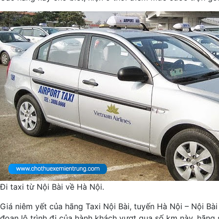
Đi taxi từ Nội Bài về Hà Nội.
Giá niêm yết của hãng Taxi Nội Bài, tuyến Hà Nội – Nội Bài
đoạn lộ trình đi của hành khách vượt qua số km này, hãng s