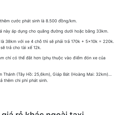
nh thêm cước phát sinh là 8.500 đồng/km.
á này áp dụng cho quãng đường dưới hoặc bằng 33km.
là 38km với xe 4 chỗ thì sẽ phải trả 170k + 5x10k = 220k.
ẽ trả cho tài xế 12k.
ậm chí có thể đắt hơn (phụ thuộc vào điểm đón xe của
uán Thánh (Tây Hồ: 25,6km), Giáp Bát (Hoàng Mai: 32km)…
ả thêm chi phí phát sinh.
giá rẻ khác ngoài taxi