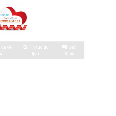
 cả về
Tin tức du
Giới
e
lịch
thiệu