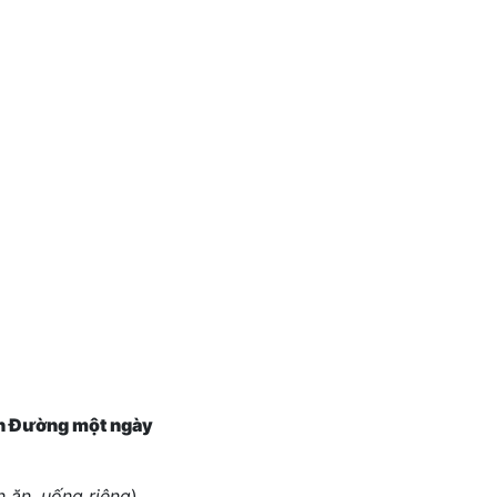
n Đường
một ngày
 ăn, uống riêng
)