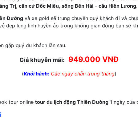
ảng Trị
,
căn cứ Dốc Miếu
,
sông Bến Hải
–
cầu Hiền Lương
iên Đường
và xe gold sẽ trung chuyển quý khách đi và chu
 vẻ đẹp lung linh huyền ảo trong không gian động bạn sẽ 
ẹn gặp quý du khách lần sau.
949.000 VNĐ
Giá khuyễn mãi:
(
Khởi hành:
Các ngày chẵn trong tháng
)
ook tour online
tour du lịch động Thiên Đường
1 ngày của 
i