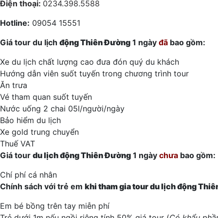
Điện thoại:
0234.398.5588
Hotline:
09054 15551
Giá tour du lịch
động Thiên Đường
1 ngày
đã
bao gồm:
Xe du lịch chất lượng cao đưa đón quý du khách
Hướng dẫn viên suốt tuyến trong chương trình tour
Ăn trưa
Vé tham quan suốt tuyến
Nước uống 2 chai 05l/người/ngày
Bảo hiểm du lịch
Xe gold trung chuyển
Thuế VAT
Giá tour
du lịch
động Thiên Đường
1 ngày
chưa
bao gồm:
Chí phí cá nhân
Chính sách với trẻ em
khi tham gia tour
du lịch
động Thiê
Em bé bồng trên tay miễn phí
Trẻ dưới 1m nếu ngồi riêng tính 50% giá tour (
Có khẩu phần