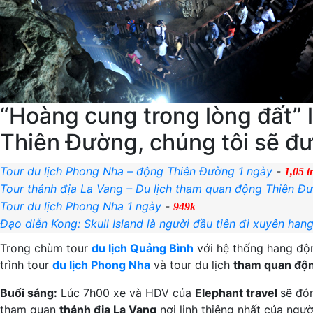
“Hoàng cung trong lòng đất” l
Thiên Đường, chúng tôi sẽ đ
Tour du lịch Phong Nha – động Thiên Đường 1 ngày
-
1,05 t
Tour thánh địa La Vang – Du lịch tham quan động Thiên Đ
Tour du lịch Phong Nha 1 ngày
-
949k
Đạo diễn Kong: Skull Island là người đầu tiên đi xuyên ha
Trong chùm tour
du lịch Quảng Bình
với hệ thống hang độn
trình tour
du lịch Phong Nha
và tour du lịch
tham quan độ
Buổi sáng:
Lúc 7h00 xe và HDV của
Elephant travel
sẽ đó
tham quan
thánh địa La Vang
nơi linh thiêng nhất của ngườ