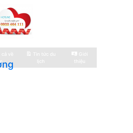
 cả về
Tin tức du
Giới
e
lịch
thiệu
ờng