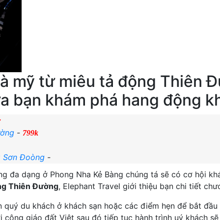
à mỹ từ miêu tả động Thiên Đư
ưa bạn khám phá hang động kh
r
ường
-
799k
ng Sơn Đoòng
-
g đa dạng ở Phong Nha Kẻ Bàng chúng tá sẽ có cơ hội khá
ng Thiên Đường
, Elephant Travel giới thiệu bạn chi tiết ch
n quý du khách ở khách sạn hoặc các điểm hẹn để bắt đầu
i công giáo đất Việt sau đó tiếp tục hành trình uý khách s