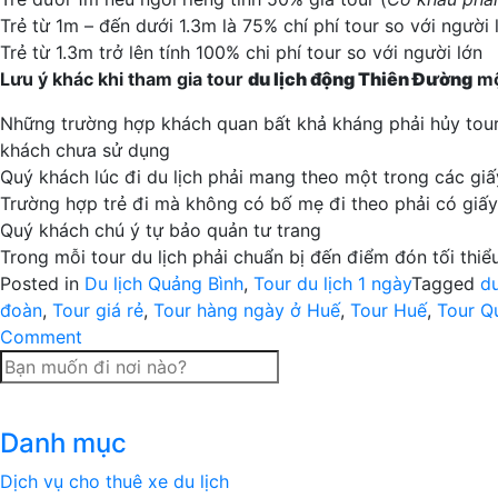
Trẻ từ 1m – đến dưới 1.3m là 75% chí phí tour so với người 
Trẻ từ 1.3m trở lên tính 100% chi phí tour so với người lớn
Lưu ý khác khi tham gia tour
du lịch
động Thiên Đường
mộ
Những trường hợp khách quan bất khả kháng phải hủy tour n
khách chưa sử dụng
Quý khách lúc đi du lịch phải mang theo một trong các giấ
Trường hợp trẻ đi mà không có bố mẹ đi theo phải có giấ
Quý khách chú ý tự bảo quản tư trang
Trong mỗi tour du lịch phải chuẩn bị đến điểm đón tối thiểu
Posted in
Du lịch Quảng Bình
,
Tour du lịch 1 ngày
Tagged
du
đoàn
,
Tour giá rẻ
,
Tour hàng ngày ở Huế
,
Tour Huế
,
Tour Q
on
Comment
Tour
thánh
địa
Danh mục
La
Vang
Dịch vụ cho thuê xe du lịch
–