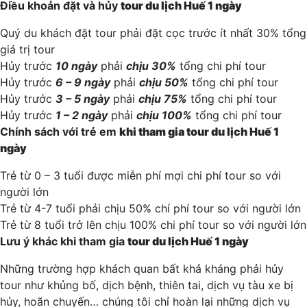
Điều khoản đặt và hủy
tour du lịch Huế 1 ngày
Quý du khách đặt tour phải đặt cọc trước ít nhất 30% tổng
giá trị tour
Hủy trước
10 ngày
phải
chịu 30%
tổng chi phí tour
Hủy trước
6 – 9 ngày
phải
chịu 50%
tổng chi phí tour
Hủy trước
3 – 5 ngày
phải
chịu 75%
tổng chi phí tour
Hủy trước
1 – 2 ngày
phải
chịu 100%
tổng chi phí tour
Chính sách với trẻ em
khi tham gia
tour du lịch Huế 1
ngày
Trẻ từ 0 – 3 tuổi được miễn phí mợi chi phí tour so với
người lớn
Trẻ từ 4-7 tuổi phải chịu 50% chí phí tour so với người lớn
Trẻ từ 8 tuổi trở lên chịu 100% chi phí tour so với người lớn
Lưu ý khác khi tham gia
tour du lịch Huế 1 ngày
Những trường hợp khách quan bất khả kháng phải hủy
tour như khủng bố, dịch bệnh, thiên tai, dịch vụ tàu xe bị
hủy, hoãn chuyến… chúng tôi chỉ hoàn lại những dịch vụ