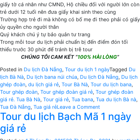
giấy tờ cá nhân như CMND, Hộ chiều đối với người lớn còn
trẻ dưới 12 tuổi nên đưa giấy khai sinh theo cùng
Trường hợp trẻ đi mà không có bố mẹ đi theo phải có giấy
ủy quyền cho người thân
Quý khách chú ý tự bảo quản tư trang
Trong mỗi tour du lịch phải chuẩn bị đến điểm đón tối
thiểu trước 30 phút để tránh bị trễ tour
CHÚNG TÔI CAM KẾT “
100% HÀI LÒNG
“
Posted in
Du lịch Đà Nẵng
,
Tour du lịch 1 ngày
Tagged
Du
lịch Bà Nà
,
Du lịch bana núi chúa
,
Du lịch Đà Nẵng
,
Du lịch
ghép đoàn
,
du lịch giá rẻ
,
Tour Bà Nà
,
Tour du lịch bana
,
Tour ghép đoàn
,
Tour ghép đoàn giá rẻ
,
Tour ghép đoàn
giá rẻ. Tua Bà Nà
,
Tour giá rẻ
,
Tua bana
,
Tua du lịch Bà nà
,
on
Tua Đà Nẵng
,
Tua giá rẻ
Leave a Comment
Tour du lịch Bạch Mã 1 ngày
Du
lịch
giá rẻ
Bà
Nà