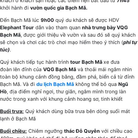
khách ở khách sạn hoặc các điểm hẹn bắt đầu từ
7h45
khởi hành đi
vườn quốc gia Bạch Mã.
Đến Bạch Mã lúc
9h00
quý du khách sẽ được HDV
Elephant Tour
dẫn vào tham quan
nhà trưng bày VQG
Bạch Mã
, được giới thiệu về vườn và sau đó sẽ quý khách
sẽ chọn và chơi các trò chơi mạo hiểm theo ý thích (
phí tự
túc)
.
Quý khách tiếp tục hành trình
tour Bạch Mã
xe đưa
đoàn lên đỉnh của
VQG Bạch Mã
và thoải mái ngắm nhìn
toàn bộ khung cảnh đồng bằng, đầm phá, biển cả từ đỉnh
Bạch Mã. Và đi
du lịch Bạch Mã
không thể bỏ qua
Ngũ
Hồ
, địa điểm nghỉ ngơi, thư giãn, ngâm mình trong làn
nước trong xanh với khung cảnh hoang sơ, tinh khiết
Buổi trưa:
Quý khách dùng bữa trưa bên dòng suối mát
lạnh ở Bạch Mã
Buổi chiều:
Chiêm ngưỡng
thác Đỗ Quyễn
với chiều cao