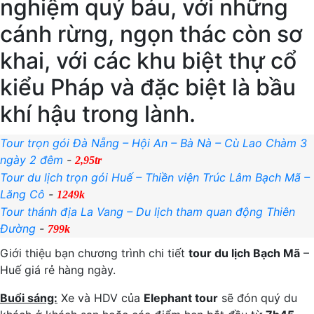
nghiệm quý báu, với những
cánh rừng, ngọn thác còn sơ
khai, với các khu biệt thự cổ
kiểu Pháp và đặc biệt là bầu
khí hậu trong lành.
Tour trọn gói Đà Nẵng – Hội An – Bà Nà – Cù Lao Chàm 3
ngày 2 đêm
-
2,95tr
Tour du lịch trọn gói Huế – Thiền viện Trúc Lâm Bạch Mã –
Lăng Cô
-
1249k
Tour thánh địa La Vang – Du lịch tham quan động Thiên
Đường
-
799k
Giới thiệu bạn chương trình chi tiết
tour du lịch Bạch Mã
–
Huế giá rẻ hàng ngày.
Buổi sáng:
Xe và HDV của
Elephant tour
sẽ đón quý du