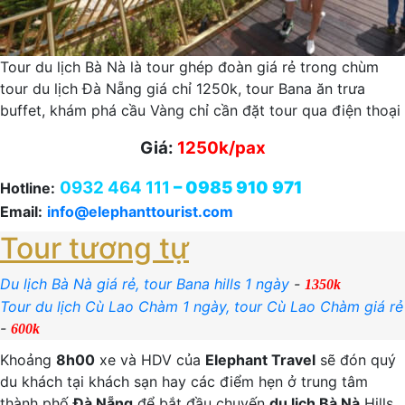
Tour du lịch Bà Nà là tour ghép đoàn giá rẻ trong chùm
tour du lịch Đà Nẵng giá chỉ 1250k, tour Bana ăn trưa
buffet, khám phá cầu Vàng chỉ cần đặt tour qua điện thoại
Giá:
1250k/pax
0932 464 111
– 0985 910 971
Hotline:
Email:
info@elephanttourist.com
Tour tương tự
Du lịch Bà Nà giá rẻ, tour Bana hills 1 ngày
-
1350k
Tour du lịch Cù Lao Chàm 1 ngày, tour Cù Lao Chàm giá rẻ
-
600k
Khoảng
8h00
xe và HDV của
Elephant Travel
sẽ đón quý
du khách tại khách sạn hay các điểm hẹn ở trung tâm
thành phố
Đà Nẵng
để bắt đầu chuyến
du lịch Bà Nà
Hills.