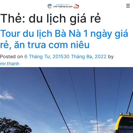
☰
Thẻ:
du lịch giá rẻ
Tour du lịch Bà Nà 1 ngày giá
rẻ, ăn trưa cơm niêu
Posted on
6 Tháng Tư, 2015
30 Tháng Ba, 2022
by
mr.thanh