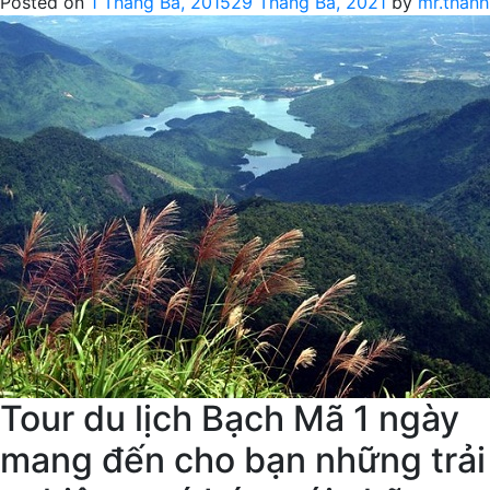
Posted on
1 Tháng Ba, 2015
29 Tháng Ba, 2021
by
mr.thanh
giá
rẻ,
tour
Bana
hills
1
ngày
Tour du lịch Bạch Mã 1 ngày
mang đến cho bạn những trải