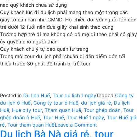
nào quý khách chưa sử dụng
Quý khách lúc đi du lịch phải mang theo một trong các
giấy tờ cá nhân như CMND, Hộ chiều đối với người lớn còn
trẻ dưới 12 tuổi nên đưa giấy khai sinh theo cùng
Trường hợp trẻ đi mà không có bố mẹ đi theo phải có giấy
ủy quyền cho người thân
Quý khách chú ý tự bảo quản tư trang
Trong mỗi tour du lịch phải chuẩn bị đến điểm đón tối
thiểu trước 30 phút để tránh bị trễ tour
Posted in
Du lịch Huế
,
Tour du lịch 1 ngày
Tagged
Công ty
du lịch ở Huế
,
Công ty tour ở Huế
,
du lịch giá rẻ
,
Du lịch
Huế
,
Hue city tour
,
Tham quan Huế
,
Tour ghép đoàn
,
Tour
ghép đoàn ở Huế
,
Tour Huế
,
Tour Huế 1 ngày
,
Tour Huế giá
on
rẻ
,
Tour tham quan Huế
Leave a Comment
Du lịch Bà Nà giá rẻ, tour
Du