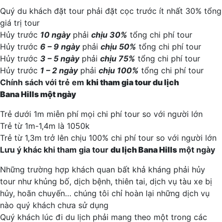
Quý du khách đặt tour phải đặt cọc trước ít nhất 30% tổng
giá trị tour
Hủy trước
10 ngày
phải
chịu 30%
tổng chi phí tour
Hủy trước
6 – 9 ngày
phải
chịu 50%
tổng chi phí tour
Hủy trước
3 – 5 ngày
phải
chịu 75%
tổng chi phí tour
Hủy trước
1 – 2 ngày
phải
chịu 100%
tổng chi phí tour
Chính sách với trẻ em
khi tham gia tour
du lịch
Bana
Hills
một ngày
Trẻ dưới 1m miễn phí mọi chi phí tour so với người lớn
Trẻ từ 1m-1,4m là 1050k
Trẻ từ 1,3m trở lên chịu 100% chi phí tour so với người lớn
Lưu ý khác khi tham gia tour
du lịch
Bana
Hills
một ngày
Những trường hợp khách quan bất khả kháng phải hủy
tour như khủng bố, dịch bệnh, thiên tai, dịch vụ tàu xe bị
hủy, hoãn chuyến… chúng tôi chỉ hoàn lại những dịch vụ
nào quý khách chưa sử dụng
Quý khách lúc đi du lịch phải mang theo một trong các