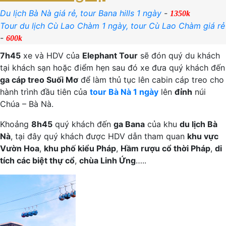
Du lịch Bà Nà giá rẻ, tour Bana hills 1 ngày
-
1350k
Tour du lịch Cù Lao Chàm 1 ngày, tour Cù Lao Chàm giá rẻ
-
600k
7h45
xe và HDV của
Elephant Tour
sẽ đón quý du khách
tại khách sạn hoặc điểm hẹn sau đó xe đưa quý khách đến
ga cáp treo Suối Mơ
để làm thủ tục lên cabin cáp treo cho
hành trình đầu tiên của
tour Bà Nà 1 ngày
lên
đỉnh
núi
Chúa – Bà Nà.
Khoảng
8h45
quý khách đến
ga Bana
của khu
du lịch Bà
Nà
, tại đây quý khách được HDV dẫn tham quan
khu vực
Vườn Hoa
,
khu phố kiểu Pháp
,
Hầm rượu cổ thời Pháp
,
di
tích các biệt thự cổ
,
chùa Linh Ứng
…..