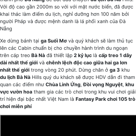
Với độ cao gần 2000m so với với mặt nước biển, đã được
khai thác làm điểm du lịch, nghỉ dưỡng hơn 100 năm bởi
người Pháp và được mệnh danh là lá phổi xanh của Đà
Nẵng
Xe dừng bánh tại
ga Suối Mơ
và quý khách sẽ làm thủ tục
lên các Cabin chuẩn bị cho chuyền hành trình du ngoạn
trên cáp treo
Bà Nà
đã thiết lập
2 kỷ lục
là
cấp treo 1 dây
dài nhất thế giới
và
chênh lệch độc cao giữa hai ga lơn
nhất thế giới
trong vòng 20 phút. Dừng chân ở
ga 3
khu
du lịch Bà Nà
Hills quý du khách sẽ được HDV dẫn đi tham
quan các điểm như
Chùa Linh Ứng
,
Đồi vọng Nguyệt
,
khu
vực vườn hoa
tham gia các trò chơi trong khu vui chơi giải
trí hiện đại bậc nhất Việt Nam là
Fantasy Park chơi 105 trò
chơi miễn phí