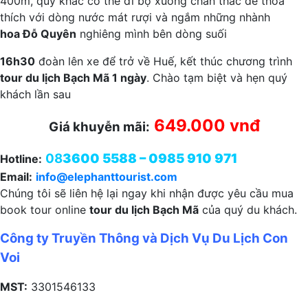
400m, quý khác có thể đi bộ xuống chân thác để thoả
thích với dòng nước mát rượi và ngắm những nhành
hoa Đỗ Quyên
nghiêng mình bên dòng suối
16h30
đoàn lên xe để trở về Huế, kết thúc chương trình
tour du lịch Bạch Mã 1 ngày
. Chào tạm biệt và hẹn quý
khách lần sau
649.000 vnđ
Giá khuyễn mãi:
08
3600 5588 – 0985 910 971
Hotline:
Email:
info@elephanttourist.com
Chúng tôi sẽ liên hệ lại ngay khi nhận được yêu cầu mua
book tour online
tour du lịch Bạch Mã
của quý du khách.
Công ty Truyền Thông và Dịch Vụ Du Lịch Con
Voi
MST:
3301546133