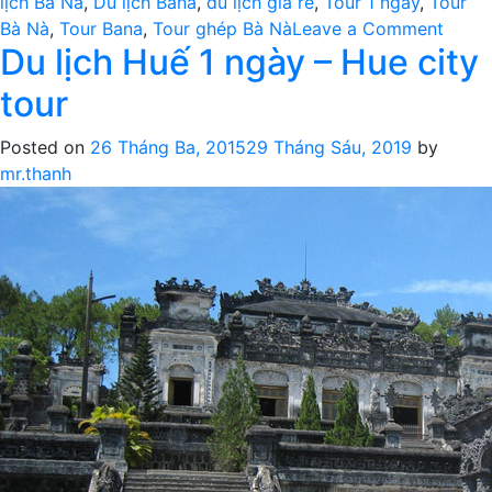
lịch Bà Nà
,
Du lịch Bana
,
du lịch giá rẻ
,
Tour 1 ngày
,
Tour
on
Bà Nà
,
Tour Bana
,
Tour ghép Bà Nà
Leave a Comment
Du lịch Huế 1 ngày – Hue city
Tour
du
tour
lịch
Bà
Posted on
26 Tháng Ba, 2015
29 Tháng Sáu, 2019
by
Nà
mr.thanh
1
ngày
giá
rẻ,
ăn
trưa
cơm
niêu