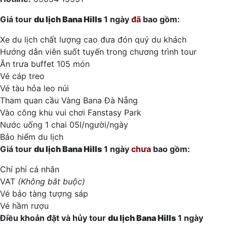
Giá tour
du lịch
Bana Hills
1 ngày
đã
bao gồm:
Xe du lịch chất lượng cao đưa đón quý du khách
Hướng dẫn viên suốt tuyến trong chương trình tour
Ăn trưa buffet 105 món
Vé cáp treo
Vé tàu hỏa leo núi
Tham quan cầu Vàng Bana Đà Nẵng
Vào công khu vui chơi Fanstasy Park
Nước uống 1 chai 05l/người/ngày
Bảo hiểm du lịch
Giá tour
du lịch
Bana
Hills
1 ngày
chưa
bao gồm:
Chí phí cá nhân
VAT
(Không bắt buộc)
Vé bảo tàng tượng sáp
Vé hầm rượu
Điều khoản đặt và hủy tour
du lịch
Bana
Hills
1 ngày