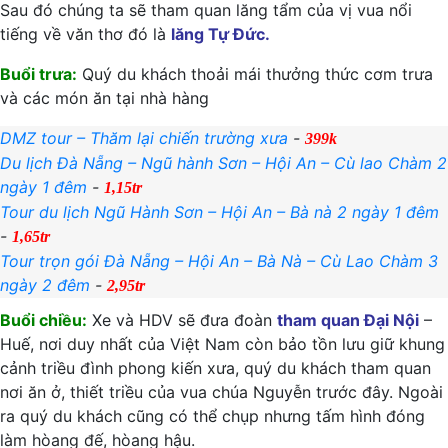
Sau đó chúng ta sẽ tham quan lăng tẩm của vị vua nổi
tiếng về văn thơ đó là
lăng Tự Đức.
Buổi trưa:
Quý du khách thoải mái thưởng thức cơm trưa
và các món ăn tại nhà hàng
DMZ tour – Thăm lại chiến trường xưa
-
399k
Du lịch Đà Nẵng – Ngũ hành Sơn – Hội An – Cù lao Chàm 2
ngày 1 đêm
-
1,15tr
Tour du lịch Ngũ Hành Sơn – Hội An – Bà nà 2 ngày 1 đêm
-
1,65tr
Tour trọn gói Đà Nẵng – Hội An – Bà Nà – Cù Lao Chàm 3
ngày 2 đêm
-
2,95tr
Buổi chiều:
Xe và HDV sẽ đưa đoàn
tham quan Đại Nội
–
Huế, nơi duy nhất của Việt Nam còn bảo tồn lưu giữ khung
cảnh triều đình phong kiến xưa, quý du khách tham quan
nơi ăn ở, thiết triều của vua chúa Nguyễn trước đây. Ngoài
ra quý du khách cũng có thể chụp nhưng tấm hình đóng
làm hòang đế, hòang hậu.