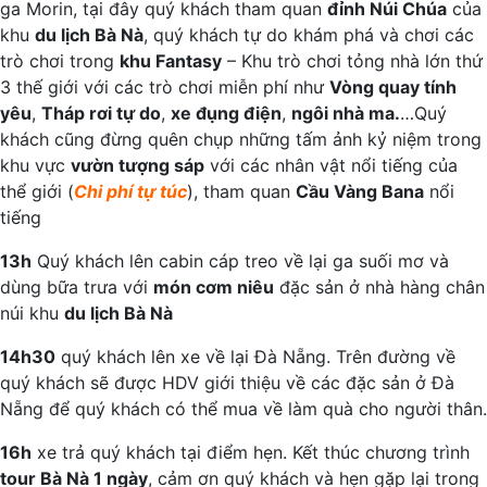
ga Morin, tại đây quý khách tham quan
đỉnh Núi Chúa
của
khu
du lịch Bà Nà
, quý khách tự do khám phá và chơi các
trò chơi trong
khu Fantasy
– Khu trò chơi tỏng nhà lớn thứ
3 thế giới với các trò chơi miễn phí như
Vòng quay tính
yêu
,
Tháp rơi tự do
,
xe đụng điện
,
ngôi nhà ma.
…Quý
khách cũng đừng quên chụp những tấm ảnh kỷ niệm trong
khu vực
vườn tượng sáp
với các nhân vật nổi tiếng của
thể giới (
Chi phí tự túc
), tham quan
Cầu Vàng Bana
nổi
tiếng
13h
Quý khách lên cabin cáp treo về lại ga suối mơ và
dùng bữa trưa với
món cơm niêu
đặc sản ở nhà hàng chân
núi khu
du lịch Bà Nà
14h30
quý khách lên xe về lại Đà Nẵng. Trên đường về
quý khách sẽ được HDV giới thiệu về các đặc sản ở Đà
Nẵng để quý khách có thể mua về làm quà cho người thân.
16h
xe trả quý khách tại điểm hẹn. Kết thúc chương trình
tour Bà Nà 1 ngày
, cảm ơn quý khách và hẹn gặp lại trong