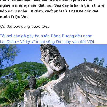
nghiệm những miền đất mới. Sau đây là hành trình thú vị
kéo dài 9 ngày – 8 đêm, xuất phát từ TP.HCM đến đất
nước Triệu Voi.
Có thể bạn cũng quan tâm:
Tới nơi con gà gáy ba nước Đông Dương đều nghe
Lai Châu – Vẻ kỳ vĩ ở nơi sông Đà chảy vào đất Việt