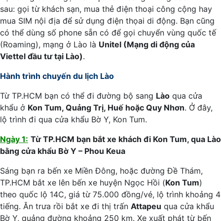
sau: gọi từ khách sạn, mua thẻ điện thoại công cộng hay
mua SIM nội địa để sử dụng điện thọai di động. Bạn cũng
có thể dùng số phone sẵn có để gọi chuyển vùng quốc tế
(Roaming), mạng ở Lào là
Unitel (Mạng di động của
Viettel đầu tư tại Lào)
.
Hành trình chuyến du lịch Lào
Từ TP.HCM bạn có thể đi đường bộ sang
Lào
qua cửa
khẩu ở
Kon Tum, Quảng Trị, Huế hoặc Quy Nhơn
. Ở đây,
lộ trình đi qua cửa khẩu Bờ Y, Kon Tum.
Ngày 1:
Từ TP.HCM bạn bắt xe khách đi Kon Tum, qua Lào
bằng cửa khẩu Bờ Y – Phou Keua
Sáng bạn ra bến xe Miền Đông, hoặc đường Đề Thám,
TP.HCM bắt xe lên bến xe huyện Ngọc Hồi (
Kon Tum
)
theo quốc lộ 14C, giá từ 75.000 đồng/vé, lộ trình khoảng 4
tiếng. Ăn trưa rồi bắt xe đi thị trấn
Attapeu
qua cửa khẩu
Bờ Y, quảng đường khoảng 250 km. Xe xuất phát từ bến