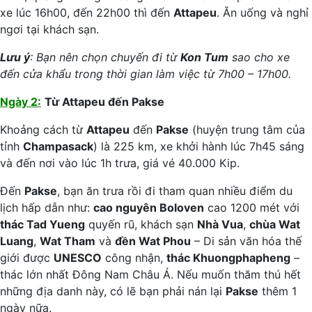
xe lúc 16h00, đến 22h00 thì đến
Attapeu
. Ăn uống và nghỉ
ngơi tại khách sạn.
Lưu ý
: Bạn nên chọn chuyến đi từ
Kon Tum
sao cho xe
đến cửa khẩu trong thời gian làm việc từ 7h00 – 17h00.
Ngày 2:
Từ Attapeu đến Pakse
Khoảng cách từ
Attapeu
đến
Pakse
(huyện trung tâm của
tỉnh
Champasack
) là 225 km, xe khởi hành lúc 7h45 sáng
và đến nơi vào lúc 1h trưa, giá vé 40.000 Kip.
Đến
Pakse
, bạn ăn trưa rồi đi tham quan nhiều điểm du
lịch hấp dẫn như:
cao nguyên Boloven
cao 1200 mét với
thác Tad Yueng
quyến rũ, khách sạn
Nhà Vua
,
chùa Wat
Luang
,
Wat Tham
và
đền Wat Phou
– Di sản văn hóa thế
giới được
UNESCO
công nhận,
thác Khuongphapheng
–
thác lớn nhất Đông Nam Châu Á. Nếu muốn thăm thú hết
những địa danh này, có lẽ bạn phải nán lại
Pakse
thêm 1
ngày nữa.