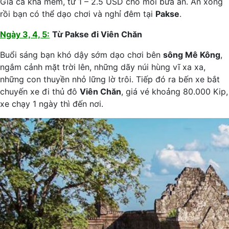
Giá cả khá mềm, từ 1 – 2.5 USD cho mỗi bữa ăn. Ăn xong
rồi bạn có thể dạo chơi và nghỉ đêm tại
Pakse
.
Ngày 3, 4, 5:
Từ Pakse đi Viên Chăn
Buổi sáng bạn khó dậy sớm dạo chơi bên
sông Mê Kông
,
ngắm cảnh mặt trời lên, những dãy núi hùng vĩ xa xa,
những con thuyền nhỏ lững lờ trôi. Tiếp đó ra bến xe bắt
chuyến xe đi thủ đô
Viên Chăn
, giá vé khoảng 80.000 Kip,
xe chạy 1 ngày thì đến nơi.