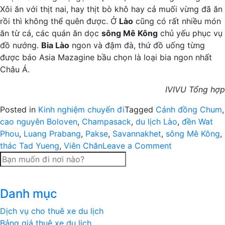
Xôi ăn với thịt nai, hay thịt bò khô hay cả muối vừng đã ăn
rồi thì không thể quên được. Ở
Lào
cũng có rất nhiều món
ăn từ cá, các quán ăn dọc
sông Mê Kông
chủ yếu phục vụ
đồ nướng.
Bia Lào
ngon và đậm đà, thứ đồ uống từng
được báo Asia Mazagine bầu chọn là loại bia ngon nhất
Châu Á.
IVIVU Tổng hợp
Posted in
Kinh nghiệm chuyến đi
Tagged
Cánh đồng Chum
,
cao nguyên Boloven
,
Champasack
,
du lịch Lào
,
đền Wat
Phou
,
Luang Prabang
,
Pakse
,
Savannakhet
,
sông Mê Kông
,
on
thác Tad Yueng
,
Viên Chăn
Leave a Comment
Trải
nghiệm
9
Danh mục
ngày
du
Dịch vụ cho thuê xe du lịch
lịch
Bảng giá thuê xe du lịch