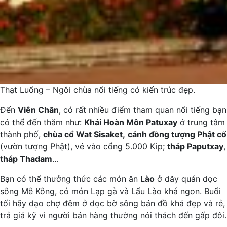
Thạt Luổng – Ngôi chùa nổi tiếng có kiến trúc đẹp.
Đến
Viên Chăn
, có rất nhiều điểm tham quan nổi tiếng bạn
có thể đến thăm như:
Khải Hoàn Môn Patuxay
ở trung tâm
thành phố,
chùa cổ Wat Sisaket,
cánh đồng tượng Phật cổ
(vườn tượng Phật), vé vào cổng 5.000 Kip;
tháp Paputxay
,
tháp Thadam
…
Bạn có thể thưởng thức các món ăn
Lào
ở dãy quán dọc
sông Mê Kông, có món Lạp gà và Lẩu Lào khá ngon. Buổi
tối hãy dạo chợ đêm ở dọc bờ sông bán đồ khá đẹp và rẻ,
trả giá kỹ vì người bán hàng thường nói thách đến gấp đôi.