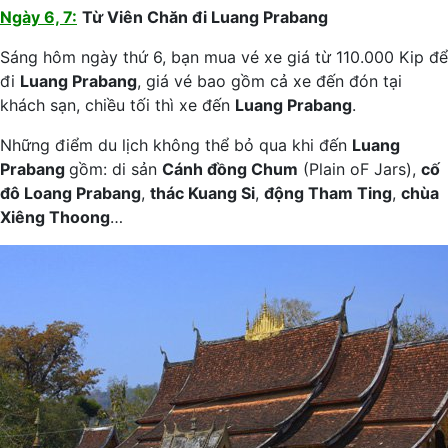
Ngày 6, 7:
Từ Viên Chăn đi Luang Prabang
Sáng hôm ngày thứ 6, bạn mua vé xe giá từ 110.000 Kip để
đi
Luang Prabang
, giá vé bao gồm cả xe đến đón tại
khách sạn, chiều tối thì xe đến
Luang Prabang
.
Những điểm du lịch không thể bỏ qua khi đến
Luang
Prabang
gồm: di sản
Cánh đồng Chum
(Plain oF Jars),
cố
đô Loang Prabang
,
thác Kuang Si
,
động Tham Ting
,
chùa
Xiêng Thoong
…