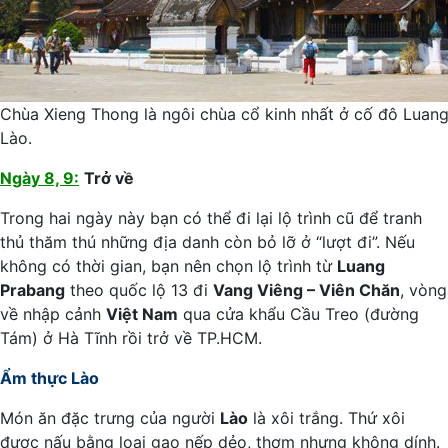
Chùa Xieng Thong là ngôi chùa cổ kinh nhất ở cố đô Luan
Lào.
Ngày 8, 9:
Trở về
Trong hai ngày này bạn có thể đi lại lộ trình cũ để tranh
thủ thăm thú những địa danh còn bỏ lỡ ở “lượt đi”. Nếu
không có thời gian, bạn nên chọn lộ trình từ
Luang
Prabang
theo quốc lộ 13 đi
Vang Viêng – Viên Chăn
, vòng
về nhập cảnh
Việt Nam
qua cửa khẩu Cầu Treo (đường
Tám) ở Hà Tĩnh rồi trở về TP.HCM.
Ẩm thực Lào
Món ăn đặc trưng của người
Lào
là xôi trắng. Thứ xôi
được nấu bằng loại gạo nếp dẻo, thơm nhưng không dính.