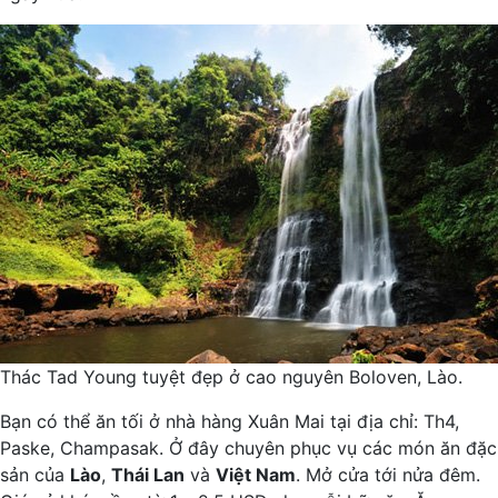
Thác Tad Young tuyệt đẹp ở cao nguyên Boloven, Lào.
Bạn có thể ăn tối ở nhà hàng Xuân Mai tại địa chỉ: Th4,
Paske, Champasak. Ở đây chuyên phục vụ các món ăn đặc
sản của
Lào
,
Thái Lan
và
Việt Nam
. Mở cửa tới nửa đêm.