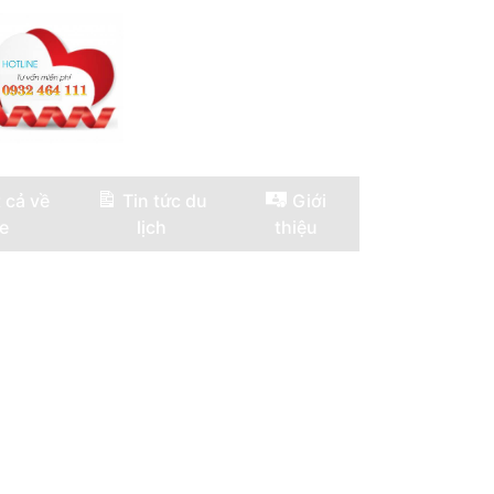
 cả về
Tin tức du
Giới
e
lịch
thiệu