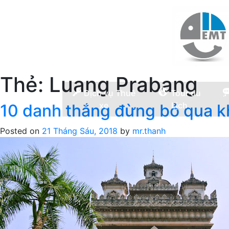
Thẻ:
Luang Prabang
Dịch vụ Thuê
Tour du
xe
Lịch
10 danh thắng đừng bỏ qua khi
Posted on
21 Tháng Sáu, 2018
by
mr.thanh