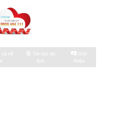
 cả về
Tin tức du
Giới
e
lịch
thiệu