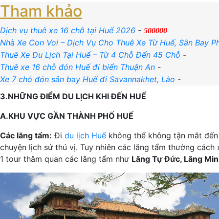
Tham khảo
Dịch vụ thuê xe 16 chỗ tại Huế 2026
-
500000
Nhà Xe Con Voi – Dịch Vụ Cho Thuê Xe Từ Huế, Sân Bay Ph
Thuê Xe Du Lịch Tại Huế – Từ 4 Chỗ Đến 45 Chỗ
-
Thuê xe 16 chỗ đón Huế đi biển Thuận An
-
Xe 7 chỗ đón sân bay Huế đi Savannakhet, Lào
-
3.NHỮNG ĐIỂM DU LỊCH KHI ĐẾN HUẾ
A.KHU VỰC GẦN THÀNH PHỐ HUẾ
Các lăng tẩm:
Đi
du lịch Huế
không thể không tận mắt đến 
chuyện lịch sử thú vị. Tuy nhiên các lăng tẩm thường cách
1 tour thăm quan các lăng tẩm như
Lăng Tự Đức, Lăng Min