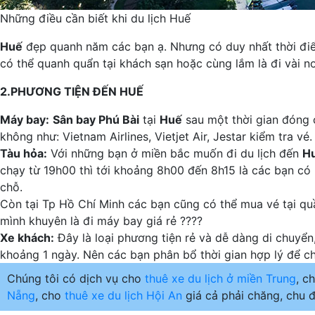
Những điều cần biết khi du lịch Huế
Huế
đẹp quanh năm các bạn ạ. Nhưng có duy nhất thời điể
có thể quanh quẩn tại khách sạn hoặc cùng lắm là đi vài nơ
2.PHƯƠNG TIỆN ĐẾN HUẾ
Máy bay:
Sân bay Phú Bài
tại
Huế
sau một thời gian đóng 
không như: Vietnam Airlines, Vietjet Air, Jestar kiểm tra v
Tàu hỏa:
Với những bạn ở miền bắc muốn đi du lịch đến
H
chạy từ 19h00 thì tới khoảng 8h00 đến 8h15 là các bạn có m
chỗ.
Còn tại Tp Hồ Chí Minh các bạn cũng có thể mua vé tại qu
mình khuyên là đi máy bay giá rẻ ????
Xe khách:
Đây là loại phương tiện rẻ và dễ dàng di chuyển
khoảng 1 ngày. Nên các bạn phân bổ thời gian hợp lý để ch
Chúng tôi có dịch vụ cho
thuê xe du lịch ở miền Trung
, c
Nẵng
, cho
thuê xe du lịch Hội An
giá cả phải chăng, chu đ