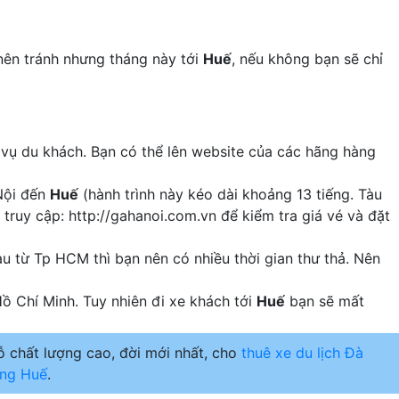
nên tránh nhưng tháng này tới
Huế
, nếu không bạn sẽ chỉ
 vụ du khách. Bạn có thể lên website của các hãng hàng
Nội đến
Huế
(hành trình này kéo dài khoảng 13 tiếng. Tàu
 truy cập: http://gahanoi.com.vn để kiểm tra giá vé và đặt
u từ Tp HCM thì bạn nên có nhiều thời gian thư thả. Nên
Hồ Chí Minh. Tuy nhiên đi xe khách tới
Huế
bạn sẽ mất
 chất lượng cao, đời mới nhất, cho
thuê xe du lịch Đà
ng Huế
.