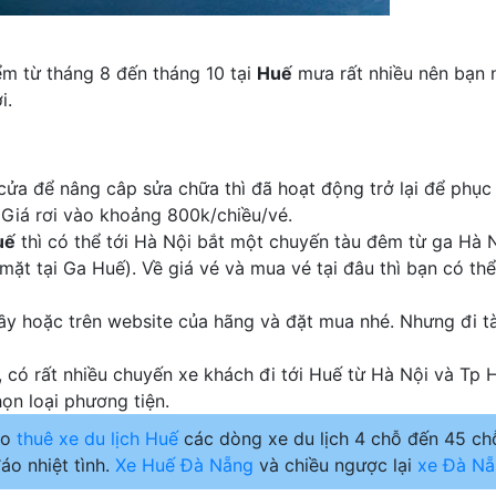
m từ tháng 8 đến tháng 10 tại
Huế
mưa rất nhiều nên bạn 
i.
cửa để nâng câp sửa chữa thì đã hoạt động trở lại để phục
é. Giá rơi vào khoảng 800k/chiều/vé.
uế
thì có thể tới Hà Nội bắt một chuyến tàu đêm từ ga Hà 
ặt tại Ga Huế). Về giá vé và mua vé tại đâu thì bạn có thể
ầy hoặc trên website của hãng và đặt mua nhé. Nhưng đi tà
, có rất nhiều chuyến xe khách đi tới Huế từ Hà Nội và Tp 
ọn loại phương tiện.
ho
thuê xe du lịch Huế
các dòng xe du lịch 4 chỗ đến 45 chỗ
áo nhiệt tình.
Xe Huế Đà Nẵng
và chiều ngược lại
xe Đà Nẵ