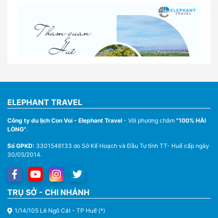
Lịch trình gợi ý cho khách thuê xe 1 ngày tham
quan tại Huế
Nhà Xe Con Voi – Dịch Vụ Cho Thuê Xe Từ Huế,
Sân Bay Phú Bài Đi Thánh Địa La Vang
ELEPHANT TRAVEL
Công ty du lịch Con Voi - Elephant Travel
- Với phương châm
"100% HÀI
LÒNG"
.
Số GPKD:
3301546133 do Sở Kế Hoạch và Đầu Tư tỉnh TT- Huế cấp ngày
30/05/2014.
Thuê Xe Du Lịch Tại Huế – Từ 4 Chỗ Đến 45 Chỗ
TRỤ SỞ - CHI NHÁNH
1/14/105 Lê Ngô Cát - TP Huế (*)