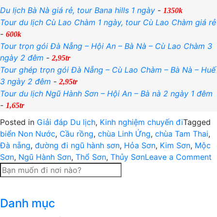
Du lịch Bà Nà giá rẻ, tour Bana hills 1 ngày
-
1350k
Tour du lịch Cù Lao Chàm 1 ngày, tour Cù Lao Chàm giá rẻ
-
600k
Tour trọn gói Đà Nẵng – Hội An – Bà Nà – Cù Lao Chàm 3
ngày 2 đêm
-
2,95tr
Tour ghép trọn gói Đà Nẵng – Cù Lao Chàm – Bà Nà – Huế
3 ngày 2 đêm
-
2,95tr
Tour du lịch Ngũ Hành Sơn – Hội An – Bà nà 2 ngày 1 đêm
-
1,65tr
Posted in
Giải đáp Du lịch
,
Kinh nghiệm chuyến đi
Tagged
biển Non Nước
,
Cầu rồng
,
chùa Linh Ứng
,
chùa Tam Thai
,
Đà nẵng
,
đường đi ngũ hành sơn
,
Hỏa Sơn
,
Kim Sơn
,
Mộc
o
Sơn
,
Ngũ Hành Sơn
,
Thổ Sơn
,
Thủy Sơn
Leave a Comment
H
d
đ
Danh mục
đ
đ