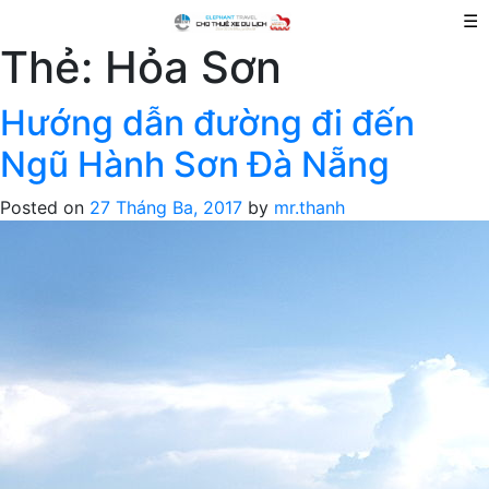
☰
Thẻ:
Hỏa Sơn
Hướng dẫn đường đi đến
Ngũ Hành Sơn Đà Nẵng
Posted on
27 Tháng Ba, 2017
by
mr.thanh