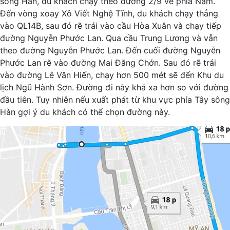
sông Hàn, du khách chạy theo đường 2/9 về phía Nam.
Đến vòng xoay Xô Viết Nghệ Tĩnh, du khách chạy thẳng
vào QL14B, sau đó rẽ trái vào cầu Hòa Xuân và chạy tiếp
đường Nguyễn Phước Lan. Qua cầu Trung Lương và vẫn
theo đường Nguyễn Phước Lan. Đến cuối đường Nguyễn
Phước Lan rẽ vào đường Mai Đăng Chớn. Sau đó rẽ trái
vào đường Lê Văn Hiến, chạy hơn 500 mét sẽ đến Khu du
lịch Ngũ Hành Sơn. Đường đi này khá xa hơn so với đường
đầu tiên. Tuy nhiên nếu xuất phát từ khu vực phía Tây sông
Hàn gợi ý du khách có thể chọn đường này.