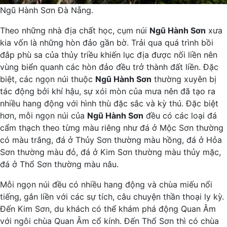
Ngũ Hành Sơn Đà Nẵng.
Theo những nhà địa chất học, cụm núi
Ngũ Hành Sơn
xưa
kia vốn là những hòn đảo gần bờ. Trải qua quá trình bồi
đắp phù sa của thủy triều khiến lục địa được nối liền nên
vùng biển quanh các hòn đảo đều trở thành đất liền. Đặc
biệt, các ngọn núi thuộc
Ngũ Hành Sơn
thường xuyên bị
tác động bởi khí hậu, sự xói mòn của mưa nên đã tạo ra
nhiều hang động với hình thù đặc sắc và kỳ thú. Đặc biệt
hơn, mỗi ngọn núi của
Ngũ Hành Sơn
đều có các loại đá
cẩm thạch theo từng màu riêng như đá ở Mộc Sơn thường
có màu trắng, đá ở Thủy Sơn thường màu hồng, đá ở Hỏa
Sơn thường màu đỏ, đá ở Kim Sơn thường màu thủy mặc,
đá ở Thổ Sơn thường màu nâu.
Mỗi ngọn núi đều có nhiều hang động và chùa miếu nổi
tiếng, gắn liền với các sự tích, câu chuyện thần thoại ly kỳ.
Đến Kim Sơn, du khách có thể khám phá động Quan Âm
với ngôi chùa Quan Âm cổ kính. Đến Thổ Sơn thì có chùa