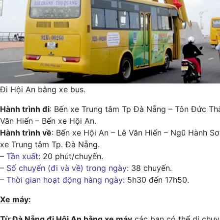
Đi Hội An bằng xe bus.
Hành trình đi
: Bến xe Trung tâm Tp Đà Nẵng – Tôn Đức Th
Văn Hiến – Bến xe Hội An.
Hành trình về
: Bến xe Hội An – Lê Văn Hiến – Ngũ Hành S
xe Trung tâm Tp. Đà Nẵng.
–
Tần xuất
: 20 phút/chuyến.
–
Số chuyến (đi và về) trong ngày:
38 chuyến.
–
Thời gian hoạt động hàng ngày:
5h30 đến 17h50.
Xe máy:
Từ Đà Nẵng đi Hội An bằng xe máy
các bạn có thể di chuy