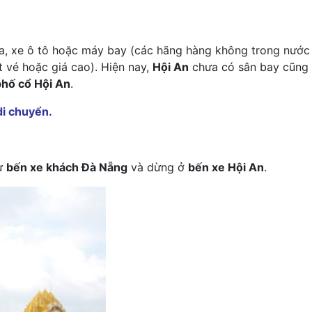
a, xe ô tô hoặc máy bay (các hãng hàng không trong nước
t vé hoặc giá cao). Hiện nay,
Hội An
chưa có sân bay cũng 
phố cổ Hội An
.
di chuyển.
từ
bến xe khách Đà Nẵng
và dừng ở
bến xe Hội An
.