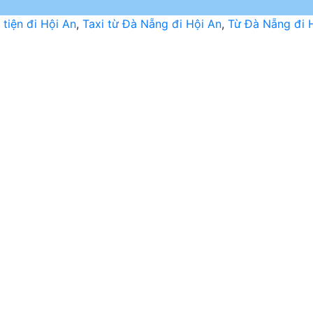
tiện đi Hội An
,
Taxi từ Đà Nẵng đi Hội An
,
Từ Đà Nẵng đi 
ảng
h
g
u