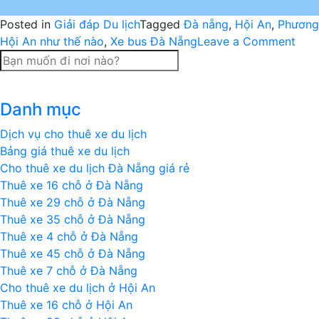
Posted in
Giải đáp Du lịch
Tagged
Đà nẵng
,
Hội An
,
Phương 
on
Hội An như thế nào
,
Xe bus Đà Nẵng
Leave a Comment
Kho
các
từ
Danh mục
Đà
Nẵn
Dịch vụ cho thuê xe du lịch
đi
Bảng giá thuê xe du lịch
Hội
Cho thuê xe du lịch Đà Nẵng giá rẻ
An
Thuê xe 16 chỗ ở Đà Nẵng
bao
Thuê xe 29 chỗ ở Đà Nẵng
nhiê
Thuê xe 35 chỗ ở Đà Nẵng
km?
Thuê xe 4 chỗ ở Đà Nẵng
Thuê xe 45 chỗ ở Đà Nẵng
Thuê xe 7 chỗ ở Đà Nẵng
Cho thuê xe du lịch ở Hội An
Thuê xe 16 chỗ ở Hội An