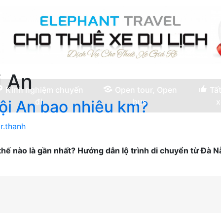
i An
Kinh nghiệm chuyến
Open tour, Open
Tất
đi
bus
x
ội An bao nhiêu km?
r.thanh
 nào là gần nhất? Hướng dẫn lộ trình di chuyển từ Đà Nẵng