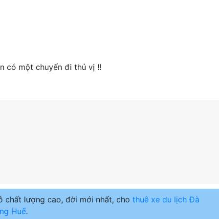
 có một chuyến đi thú vị !!
 chất lượng cao, đời mới nhất, cho
thuê xe du lịch Đà
ng Huế
.