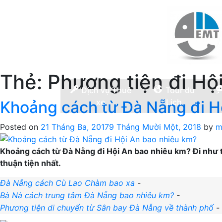
Thẻ:
Phương tiện đi Hộ
Dịch vụ Thuê
Tour du
xe
Lịch
Khoảng cách từ Đà Nẵng đi H
Posted on
21 Tháng Ba, 2017
9 Tháng Mười Một, 2018
by
m
Khoảng cách từ Đà Nẵng đi Hội An bao nhiêu km? Đi như thế
thuận tiện nhất.
Đà Nẵng cách Cù Lao Chàm bao xa
-
Bà Nà cách trung tâm Đà Nẵng bao nhiêu km?
-
Phương tiện di chuyển từ Sân bay Đà Nẵng về thành phố
-