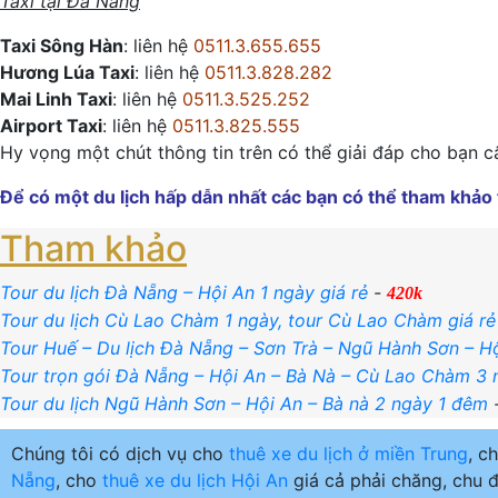
Taxi tại Đà Nẵng
Taxi Sông Hàn
: liên hệ
0511.3.655.655
Hương Lúa Taxi
: liên hệ
0511.3.828.282
Mai Linh Taxi
: liên hệ
0511.3.525.252
Airport Taxi
: liên hệ
0511.3.825.555
Hy vọng một chút thông tin trên có thể giải đáp cho bạn c
Để có một du lịch hấp dẫn nhất các bạn có thể tham khả
Tham khảo
Tour du lịch Đà Nẵng – Hội An 1 ngày giá rẻ
-
420k
Tour du lịch Cù Lao Chàm 1 ngày, tour Cù Lao Chàm giá rẻ
Tour Huế – Du lịch Đà Nẵng – Sơn Trà – Ngũ Hành Sơn – H
Tour trọn gói Đà Nẵng – Hội An – Bà Nà – Cù Lao Chàm 3
Tour du lịch Ngũ Hành Sơn – Hội An – Bà nà 2 ngày 1 đêm
Chúng tôi có dịch vụ cho
thuê xe du lịch ở miền Trung
, c
Nẵng
, cho
thuê xe du lịch Hội An
giá cả phải chăng, chu đ