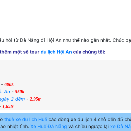
âu hỏi từ Đà Nẵng đi Hội An như thế nào gần nhất. Chúc bạn
o thêm một số tour
du lịch Hội An
của chúng tôi:
-
600k
ội An
-
550k
 ngày 2 đêm
-
2,95tr
-
1,65tr
ho
thuê xe du lịch Huế
các dòng xe du lịch 4 chỗ đến 45 chỗ
áo nhiệt tình.
Xe Huế Đà Nẵng
và chiều ngược lại
xe Đà Nẵ