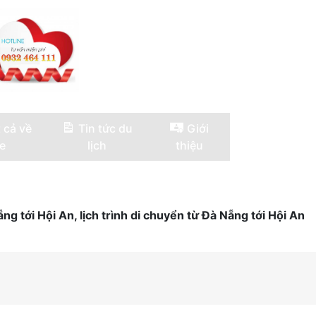
 cả về
Tin tức du
Giới
e
lịch
thiệu
 tới Hội An, lịch trình di chuyển từ Đà Nẵng tới Hội An