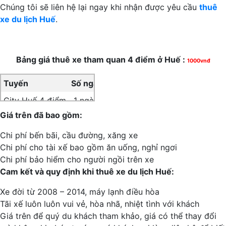
Chúng tôi sẽ liên hệ lại ngay khi nhận được yêu cầu
thuê
xe du lịch Huế
.
Bảng giá thuê xe tham quan 4 điểm ở Huế :
1000vnđ
Tuyến
Số ngày
4 chỗ
7 chỗ
16 chỗ
29 chỗ
City Huế 4 điểm
1 ngày
900
1000
1300
1600
Giá trên đã bao gồm:
Chi phí bến bãi, cầu đường, xăng xe
Chi phí cho tài xế bao gồm ăn uống, nghỉ ngơi
Chi phí bảo hiểm cho người ngồi trên xe
Cam kết và quy định khi thuê xe du lịch Huế:
Xe đời từ 2008 – 2014, máy lạnh điều hòa
Tãi xế luôn luôn vui vẻ, hòa nhã, nhiệt tình với khách
Giá trên để quý du khách tham khảo, giá có thể thay đổi