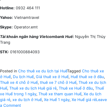
Hotline:
0932 464 111
Yahoo:
Vietnamtravel
Skype:
Operator.emt
Tài khoản ngân hàng Vietcombank Huế:
Nguyễn Thị Thùy
Trang
STK:
0161000884093
Posted in
Cho thuê xe du lịch tại Huế
Tagged
Cho thuê xe
ở Huế
,
Du lịch Huế
,
Giá thuê xe ở Huế
,
Huế thuê xe ở đâu
,
Thuê xe 4 chỗ ở Huế
,
thuê xe 7 chỗ ở Huế
,
Thuê xe du lịch
Huế
,
Thuê xe du lịch Huê giá rẻ
,
Thuê xe Huế ở đâu
,
Thuế
xe Huế trong 1 ngày
,
Thuê xe tham quan Huế
,
Xe du lịch
giá rẻ
,
xe du lịch ở Huế
,
Xe Huế 1 ngày
,
Xe Huế giá rẻ
Leave
on
a Comment