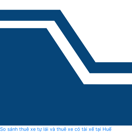
So sánh thuê xe tự lái và thuê xe có tài xế tại Huế