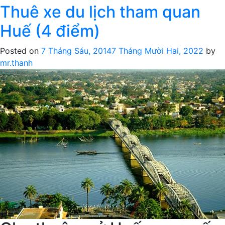
Thuê xe du lịch tham quan
Thuê
xe
Huế (4 điểm)
du
lịch
Posted on
7 Tháng Sáu, 2014
7 Tháng Mười Hai, 2022
by
tham
mr.thanh
quan
Huế
(5
điểm)