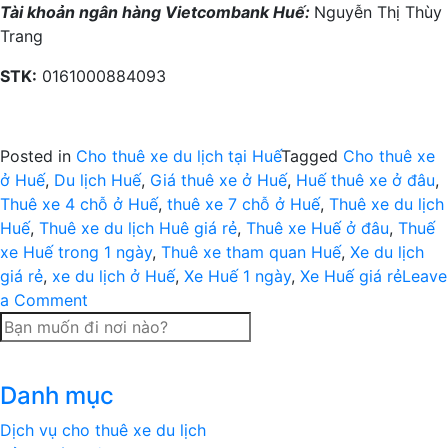
Tài khoản ngân hàng Vietcombank Huế:
Nguyễn Thị Thùy
Trang
STK:
0161000884093
Posted in
Cho thuê xe du lịch tại Huế
Tagged
Cho thuê xe
ở Huế
,
Du lịch Huế
,
Giá thuê xe ở Huế
,
Huế thuê xe ở đâu
,
Thuê xe 4 chỗ ở Huế
,
thuê xe 7 chỗ ở Huế
,
Thuê xe du lịch
Huế
,
Thuê xe du lịch Huê giá rẻ
,
Thuê xe Huế ở đâu
,
Thuế
xe Huế trong 1 ngày
,
Thuê xe tham quan Huế
,
Xe du lịch
giá rẻ
,
xe du lịch ở Huế
,
Xe Huế 1 ngày
,
Xe Huế giá rẻ
Leave
on
a Comment
Thuê
xe
du
Danh mục
lịch
tham
Dịch vụ cho thuê xe du lịch
quan