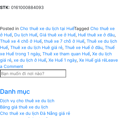
STK:
0161000884093
Posted in
Cho thuê xe du lịch tại Huế
Tagged
Cho thuê xe
ở Huế
,
Du lịch Huế
,
Giá thuê xe ở Huế
,
Huế thuê xe ở đâu
,
Thuê xe 4 chỗ ở Huế
,
thuê xe 7 chỗ ở Huế
,
Thuê xe du lịch
Huế
,
Thuê xe du lịch Huê giá rẻ
,
Thuê xe Huế ở đâu
,
Thuế
xe Huế trong 1 ngày
,
Thuê xe tham quan Huế
,
Xe du lịch
giá rẻ
,
xe du lịch ở Huế
,
Xe Huế 1 ngày
,
Xe Huế giá rẻ
Leave
on
a Comment
Thuê
xe
du
Danh mục
lịch
tham
Dịch vụ cho thuê xe du lịch
quan
Bảng giá thuê xe du lịch
Huế
Cho thuê xe du lịch Đà Nẵng giá rẻ
(4