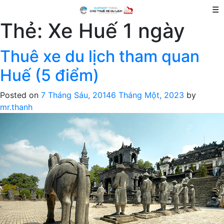
☰
Thẻ:
Xe Huế 1 ngày
Thuê xe du lịch tham quan
Huế (5 điểm)
Posted on
7 Tháng Sáu, 2014
6 Tháng Một, 2023
by
mr.thanh