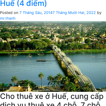
Huế (4 điểm)
du
lịch
Posted on
7 Tháng Sáu, 2014
7 Tháng Mười Hai, 2022
by
tham
mr.thanh
quan
Huế
(5
điểm)
Cho thuê xe ở Huế, cung cấp
dịch vụ thuê xe 4 chỗ, 7 chỗ,