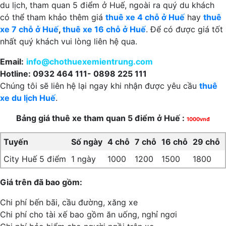
du lịch, tham quan 5 điểm ở Huế, ngoài ra quý du khách
có thể tham khảo thêm giá
thuê xe 4 chỗ ở Huế
hay
thuê
xe 7 chỗ ở Huế
,
thuê xe 16 chỗ ở Huế
. Để có được giá tốt
nhất quý khách vui lòng liên hệ qua.
Email:
info@chothuexemientrung.com
Hotline: 0932 464 111- 0898 225 111
Chúng tôi sẽ liên hệ lại ngay khi nhận được yêu cầu
thuê
xe du lịch Huế
.
Bảng giá thuê xe tham quan 5 điểm ở Huế :
1000vnđ
Tuyến
Số ngày
4 chỗ
7 chỗ
16 chỗ
29 chỗ
City Huế 5 điểm
1 ngày
1000
1200
1500
1800
Giá trên đã bao gồm:
Chi phí bến bãi, cầu đường, xăng xe
Chi phí cho tài xế bao gồm ăn uống, nghỉ ngơi