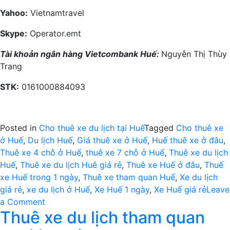
Yahoo:
Vietnamtravel
Skype:
Operator.emt
Tài khoản ngân hàng Vietcombank Huế:
Nguyễn Thị Thùy
Trang
STK:
0161000884093
Posted in
Cho thuê xe du lịch tại Huế
Tagged
Cho thuê xe
ở Huế
,
Du lịch Huế
,
Giá thuê xe ở Huế
,
Huế thuê xe ở đâu
,
Thuê xe 4 chỗ ở Huế
,
thuê xe 7 chỗ ở Huế
,
Thuê xe du lịch
Huế
,
Thuê xe du lịch Huê giá rẻ
,
Thuê xe Huế ở đâu
,
Thuế
xe Huế trong 1 ngày
,
Thuê xe tham quan Huế
,
Xe du lịch
giá rẻ
,
xe du lịch ở Huế
,
Xe Huế 1 ngày
,
Xe Huế giá rẻ
Leave
on
a Comment
Thuê xe du lịch tham quan
Thuê
xe