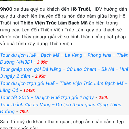
9h00
xe đưa quý du khách đến
Hồ Truồi
, HDV hướng dẫn
quý du khách lên thuyền để ra hòn đảo nằm giữa lòng Hồ
Truồi nơi
Thiền Viện Trúc Lâm Bạch Mã
ẩn hiện trong
rừng cây. Lên đến Thiền Viện Trúc Lâm quý du khách sẽ
được các thầy ginagr giải về sự hình thành của phật pháp
và quá trình xây dựng Thiền Viện
Tour du lịch Huế – Bạch Mã – La Vang – Phong Nha – Thiên
Đường (4N3D)
-
3,09tr
Tour ghép trọn gói Đà Nẵng – Cù Lao Chàm – Bà Nà – Huế
3 ngày 2 đêm
-
2,95tr
Tour du lịch trọn gói Huế – Thiền viện Trúc Lâm Bạch Mã –
Lăng Cô
-
1249k
Tour tết 2015 – Du lịch Huế trọn gói 1 ngày
-
250k
Tour thánh địa La Vang – Du lịch tham quan động Thiên
Đường
-
799k
Sau đó quý du khách tham quan, chụp ảnh các cảnh đẹp
nên thơ chốn này