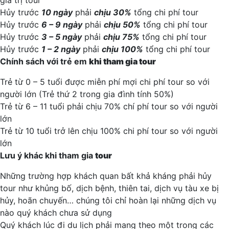
giá trị tour
Hủy trước
10 ngày
phải
chịu 30%
tổng chi phí tour
Hủy trước
6 – 9 ngày
phải
chịu 50%
tổng chi phí tour
Hủy trước
3 – 5 ngày
phải
chịu 75%
tổng chi phí tour
Hủy trước
1 – 2 ngày
phải
chịu 100%
tổng chi phí tour
Chính sách với trẻ em
khi tham gia
tour
Trẻ từ 0 – 5 tuổi được miễn phí mợi chi phí tour so với
người lớn (Trẻ thứ 2 trong gia đình tính 50%)
Trẻ từ 6 – 11 tuổi phải chịu 70% chí phí tour so với người
lớn
Trẻ từ 10 tuổi trở lên chịu 100% chi phí tour so với người
lớn
Lưu ý khác khi tham gia
tour
Những trường hợp khách quan bất khả kháng phải hủy
tour như khủng bố, dịch bệnh, thiên tai, dịch vụ tàu xe bị
hủy, hoãn chuyến… chúng tôi chỉ hoàn lại những dịch vụ
nào quý khách chưa sử dụng
Quý khách lúc đi du lịch phải mang theo một trong các