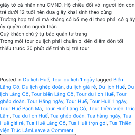
giấy tờ cá nhân như CMND, Hộ chiều đối với người lớn còn
trẻ dưới 12 tuổi nên đưa giấy khai sinh theo cùng
Trường hợp trẻ đi mà không có bố mẹ đi theo phải có giấy
ủy quyền cho người thân
Quý khách chú ý tự bảo quản tư trang
Trong mỗi tour du lịch phải chuẩn bị đến điểm đón tối
thiểu trước 30 phút để tránh bị trễ tour
Posted in
Du lịch Huế
,
Tour du lịch 1 ngày
Tagged
Biển
Lăng Cô
,
Du lịch ghép đoàn
,
du lịch giá rẻ
,
Du lịch Huế
,
Du
lịch Lăng Cô
,
Tour biển Lăng Cô
,
Tour du lịch Huế
,
Tour
ghép đoàn
,
Tour Hằng ngày
,
Tour Huế
,
Tour Huế 1 ngày
,
Tour Huế Bạch Mã
,
Tour Huế Lăng Cô
,
Tour thiền Viện Trúc
Lâm
,
Tua du lịch Huế
,
Tua ghép đoàn
,
Tua hàng ngày
,
Tua
Huế giá rẻ
,
Tua Huế Lăng Cô
,
Tua Huế trọn gói
,
Tua Thiền
on
viện Trúc Lâm
Leave a Comment