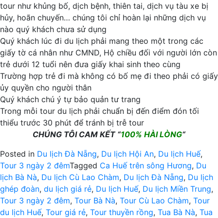
tour như khủng bố, dịch bệnh, thiên tai, dịch vụ tàu xe bị
hủy, hoãn chuyến… chúng tôi chỉ hoàn lại những dịch vụ
nào quý khách chưa sử dụng
Quý khách lúc đi du lịch phải mang theo một trong các
giấy tờ cá nhân như CMND, Hộ chiều đối với người lớn còn
trẻ dưới 12 tuổi nên đưa giấy khai sinh theo cùng
Trường hợp trẻ đi mà không có bố mẹ đi theo phải có giấy
ủy quyền cho người thân
Quý khách chú ý tự bảo quản tư trang
Trong mỗi tour du lịch phải chuẩn bị đến điểm đón tối
thiểu trước 30 phút để tránh bị trễ tour
CHÚNG TÔI CAM KẾT “
100% HÀI LÒNG
“
Posted in
Du lịch Đà Nẵng
,
Du lịch Hội An
,
Du lịch Huế
,
Tour 3 ngày 2 đêm
Tagged
Ca Huế trên sông Hương
,
Du
lịch Bà Nà
,
Du lịch Cù Lao Chàm
,
Du lịch Đà Nẵng
,
Du lịch
ghép đoàn
,
du lịch giá rẻ
,
Du lịch Huế
,
Du lịch Miền Trung
,
Tour 3 ngày 2 đêm
,
Tour Bà Nà
,
Tour Cù Lao Chàm
,
Tour
du lịch Huế
,
Tour giá rẻ
,
Tour thuyền rồng
,
Tua Bà Nà
,
Tua