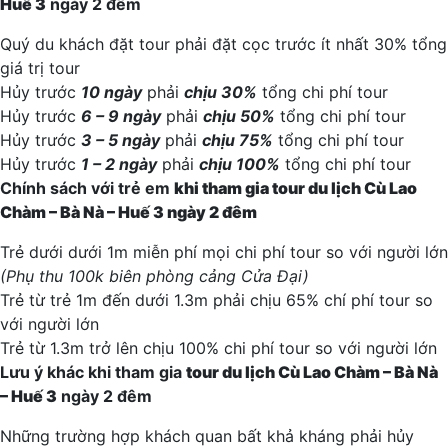
Huế
3
ngày 2 đêm
Quý du khách đặt tour phải đặt cọc trước ít nhất 30% tổng
giá trị tour
Hủy trước
10 ngày
phải
chịu 30%
tổng chi phí tour
Hủy trước
6 – 9 ngày
phải
chịu 50%
tổng chi phí tour
Hủy trước
3 – 5 ngày
phải
chịu 75%
tổng chi phí tour
Hủy trước
1 – 2 ngày
phải
chịu 100%
tổng chi phí tour
Chính sách với trẻ em
khi tham gia
tour du lịch Cù Lao
Chàm – Bà Nà – Huế
3
ngày 2 đêm
Trẻ dưới dưới 1m miễn phí mọi chi phí tour so với người lớn
(Phụ thu 100k biên phòng cảng Cửa Đại)
Trẻ từ trẻ 1m đến dưới 1.3m phải chịu 65% chí phí tour so
với người lớn
Trẻ từ 1.3m trở lên chịu 100% chi phí tour so với người lớn
Lưu ý khác khi tham gia
tour du lịch Cù Lao Chàm – Bà Nà
– Huế
3
ngày 2 đêm
Những trường hợp khách quan bất khả kháng phải hủy