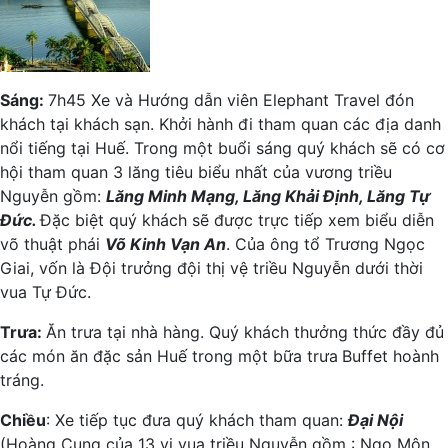
Sáng:
7h45 Xe và Hướng dẫn viên Elephant Travel đón
khách tại khách sạn. Khởi hành đi tham quan các địa danh
nổi tiếng tại Huế. Trong một buổi sáng quý khách sẽ có cơ
hội tham quan 3 lăng tiêu biểu nhất của vương triều
Nguyễn gồm:
Lăng Minh Mạng, Lăng Khải Định, Lăng Tự
Đức.
Đặc biệt quý khách sẽ được trực tiếp xem biểu diễn
võ thuật phái
Võ Kinh Vạn An
. Của ông tổ Trương Ngọc
Giai, vốn là Đội trưởng đội thị vệ triều Nguyễn dưới thời
vua Tự Đức.
Trưa:
Ăn trưa tại nhà hàng. Quý khách thưởng thức đầy đủ
các món ăn đặc sản Huế trong một bữa trưa
Buffet hoành
tráng.
Chiều
: Xe tiếp tục đưa quý khách tham quan:
Đại Nội
(Hoàng Cung của 13 vị vua triều Nguyễn gồm : Ngọ Môn,