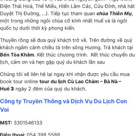
Điện Thái Hoà, Thế Miếu, Hiển Lâm Các, Cửu Đỉnh, nhà hát
Duyệt Thị Đường, …). Tiếp tục tham quan
chùa Thiên Mụ
,
một trong những ngôi chùa cổ kính nhất Huế và là ngôi
quốc tự dưới thời kỳ phong kiến.
Thuyền rồng sẽ đưa quý khách trở về. Trên đường về quý
khách ngắm cảnh chiều tà trên sông Hương. Trả khách tại
Bến Tòa Khâm
. Kết thúc chương trình. Kết thúc chuyến du
lịch, cảm ơn và hẹn gặp quý du khách lần sau
Chúng tôi sẽ liên hệ lại ngay khi nhận được yêu cầu mua
book tour online
tour du lịch Cù Lao Chàm – Bà Nà –
Huế
3
ngày 2 đêm của quý du khách.
Công ty Truyền Thông và Dịch Vụ Du Lịch Con
Voi
MST:
3301546133
Điện thoại:
054 398 5588