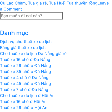
Cù Lao Chàm
,
Tua giá rẻ
,
Tua Huế
,
Tua thuyền rồng
Leave
on
a Comment
Tour
ghép
trọn
Danh mục
gói
Đà
Dịch vụ cho thuê xe du lịch
Nẵng
Bảng giá thuê xe du lịch
–
Cho thuê xe du lịch Đà Nẵng giá rẻ
Cù
Thuê xe 16 chỗ ở Đà Nẵng
Lao
Thuê xe 29 chỗ ở Đà Nẵng
Chàm
Thuê xe 35 chỗ ở Đà Nẵng
–
Thuê xe 4 chỗ ở Đà Nẵng
Bà
Thuê xe 45 chỗ ở Đà Nẵng
Nà
Thuê xe 7 chỗ ở Đà Nẵng
–
Cho thuê xe du lịch ở Hội An
Huế
Thuê xe 16 chỗ ở Hội An
3
Thuê xe 29 chỗ ở Hội An
ngày