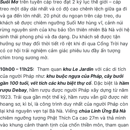
Suối Mơ
trên tuyến cáp treo đạt 2 kỷ lục thế giới – cáp
treo một dây dài nhất và có độ cao chênh lệch giữa ga đi
và ga đến lớn nhất. 20 phút du ngoạn trên cáp treo, du
khách sẽ được chiêm ngưỡng Suối Mơ hùng vĩ, cảnh núi
rừng nguyên sinh của khu bảo tồn thiên nhiên Bà Nà với hệ
sinh thái phong phú và đa dạng. Du khách sẽ được tận
hưởng sự thay đổi thời tiết rõ rệt khi đi qua Cổng Trời hay
có cơ hội trải nghiệm cảm giác phiêu lưu đầy ấn tượng
chìm trong sương mờ.
10h00 – 11h25:
Tham quan
khu Le Jardin
với các di tích
của người Pháp như:
khu buộc ngựa của Pháp, cây bưởi
gần 100 tuổi, vết tích các khu biệt thự cổ
. Đặc biệt là
hầm
rượu Debay
, hầm rượu được người Pháp xây dựng từ năm
1923. Trải qua gần một thế kỷ, hầm rượu vẫn giữ được nét
hoang sơ, kì bí, là công trình duy nhất của người Pháp còn
lại khá nguyên vẹn tại Bà Nà. Viếng
chùa Linh Ứng Bà Nà
chiêm ngưỡng tượng Phật Thích Ca cao 27m và thả mình
vào khung cảnh thanh tịnh của chốn thiền môn, tham quan