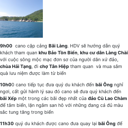
9h00
cano cập cảng
Bãi Làng
. HDV sẽ hướng dẫn quý
khách tham quan
khu Bảo Tồn Biển
,
khu cư dân Làng Chài
với cuộc sông mộc mạc đơn sơ của người dân xứ đảo,
chùa Hải Tạng
, đi
chợ Tân Hiệp
tham quan và mua sắm
quà lưu niệm được làm từ biển
10h0
0 cano tiếp tục đưa quý du khách đến
bãi Ông
nghỉ
ngơi, cất gửi hành lý sau đó cano sẽ đưa quý khách đến
bãi Xếp
một trong các bãi đẹp nhất của
đảo Cù Lao Chàm
để tắm biển, lặn ngắm san hô với những đang cá đủ màu
sắc tung tăng trong biển
11h30
quý du khách được cano đưa quay lại
bãi Ông
để