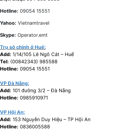
Hotline:
09054 15551
Yahoo:
Vietnamtravel
Skype:
Operator.emt
Trụ sở chính ở Huế:
Add:
1/14/105 Lê Ngô Cát – Huế
Tel:
(00842343) 985588
Hotline:
09054 15551
VP Đà Nẵng:
Add:
101 đường 3/2 – Đà Nẵng
Hotline:
0985910971
VP Hội An:
Add:
153 Nguyễn Duy Hiệu – TP Hội An
Hotline:
0836005588