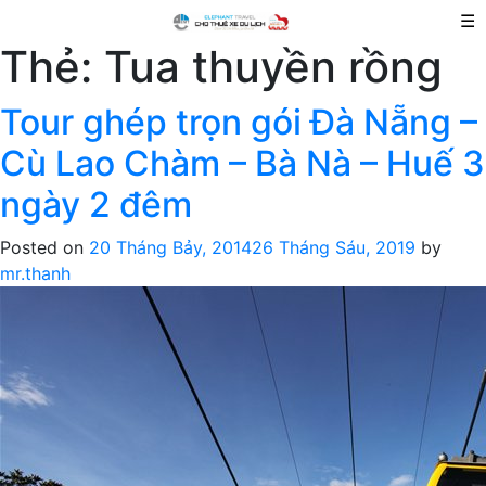
☰
Thẻ:
Tua thuyền rồng
Tour ghép trọn gói Đà Nẵng –
Cù Lao Chàm – Bà Nà – Huế 3
ngày 2 đêm
Posted on
20 Tháng Bảy, 2014
26 Tháng Sáu, 2019
by
mr.thanh