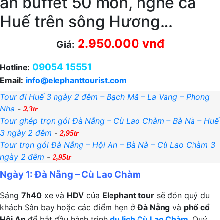
ăn buffet 50 món, nghe ca
Huế trên sông Hương…
2.950.000 vnđ
Giá:
09054 15551
Hotline:
Email:
info@elephanttourist.com
Tour đi Huế 3 ngày 2 đêm – Bạch Mã – La Vang – Phong
Nha
-
2,3tr
Tour ghép trọn gói Đà Nẵng – Cù Lao Chàm – Bà Nà – Huế
3 ngày 2 đêm
-
2,95tr
Tour trọn gói Đà Nẵng – Hội An – Bà Nà – Cù Lao Chàm 3
ngày 2 đêm
-
2,95tr
Ngày 1: Đà Nẵng – Cù Lao Chàm
Sáng
7h40
xe và
HDV
của
Elephant tour
sẽ đón quý du
khách Sân bay hoặc các điểm hẹn ở
Đà Nẵng
và
phố cổ
Hội An
để bắt đầu hành trình
du lịch Cù Lao Chàm
. Quý