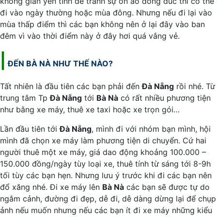
không gian yên tĩnh để tránh sự ồn ào đông đúc thì có thể
đi vào ngày thường hoặc mùa đông. Nhưng nếu đi lại vào
mùa thấp điểm thì các bạn không nên ở lại đây vào ban
đêm vì vào thời điểm này ở đây hơi quá vắng vẻ.
|
ĐẾN BÀ NÀ NHƯ THẾ NÀO?
Tất nhiên là đầu tiên các bạn phải đến
Đà Nẵng
rồi nhé. Từ
trung tâm Tp
Đà Nẵng
tới
Bà Nà
có rất nhiều phương tiện
như bằng xe máy, thuê xe taxi hoặc xe trọn gói…
Lần đầu tiên tới
Đà Nẵng
, mình đi với nhóm bạn mình, hội
mình đã chọn xe máy làm phương tiện di chuyển. Cứ hai
người thuê một xe máy, giá dao động khoảng 100.000 –
150.000 đồng/ngày tùy loại xe, thuê tính từ sáng tới 8-9h
tối tùy các bạn hẹn. Nhưng lưu ý trước khi đi các bạn nên
đổ xăng nhé. Đi xe máy lên
Bà Nà
các bạn sẽ được tự do
ngắm cảnh, đường đi đẹp, dễ đi, dễ dàng dừng lại để chụp
ảnh nếu muốn nhưng nếu các bạn ít đi xe máy những kiểu