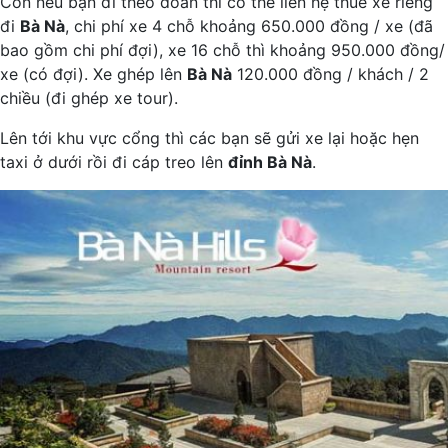
Còn nếu bạn đi theo đoàn thì có thể liên hệ thuê xe riêng
đi
Bà Nà
, chi phí xe 4 chỗ khoảng 650.000 đồng / xe (đã
bao gồm chi phí đợi), xe 16 chỗ thì khoảng 950.000 đồng/
xe (có đợi). Xe ghép lên
Bà Nà
120.000 đồng / khách / 2
chiều (đi ghép xe tour).
Lên tới khu vực cổng thì các bạn sẽ gửi xe lại hoặc hẹn
taxi ở dưới rồi đi cáp treo lên
đỉnh Bà Nà
.