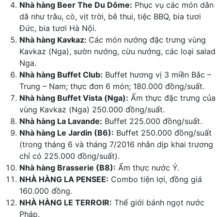
Nhà hàng Beer The Du Dôme:
Phục vụ các món dân
dã như trâu, cò, vịt trời, bê thui, tiệc BBQ, bia tươi
Đức, bia tươi Hà Nội.
Nhà hàng Kavkaz:
Các món nướng đặc trưng vùng
Kavkaz (Nga), sườn nướng, cừu nướng, các loại salad
Nga.
Nhà hàng Buffet Club:
Buffet hương vị 3 miền Bắc –
Trung – Nam; thực đơn 6 món; 180.000 đồng/suất.
Nhà hàng Buffet Vista (Nga):
Ẩm thực đặc trưng của
vùng Kavkaz (Nga) 250.000 đồng/suất.
Nhà hàng La Lavande:
Buffet 225.000 đồng/suất.
Nhà hàng Le Jardin (B6):
Buffet 250.000 đồng/suất
(trong tháng 6 và tháng 7/2016 nhân dịp khai trương
chỉ có 225.000 đồng/suất).
Nhà hàng Brasserie (B8):
Ẩm thực nước Ý.
NHÀ HÀNG LA PENSEE:
Combo tiện lợi, đồng giá
160.000 đồng.
NHÀ HÀNG LE TERROIR:
Thế giới bánh ngọt nước
Pháp.