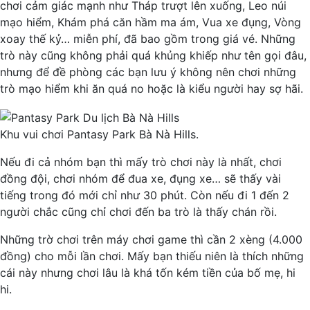
chơi cảm giác mạnh như Tháp trượt lên xuống, Leo núi
mạo hiểm, Khám phá căn hầm ma ám, Vua xe đụng, Vòng
xoay thế kỷ… miễn phí, đã bao gồm trong giá vé. Những
trò này cũng không phải quá khủng khiếp như tên gọi đâu,
nhưng để đề phòng các bạn lưu ý không nên chơi những
trò mạo hiểm khi ăn quá no hoặc là kiểu người hay sợ hãi.
Khu vui chơi Pantasy Park Bà Nà Hills.
Nếu đi cả nhóm bạn thì mấy trò chơi này là nhất, chơi
đồng đội, chơi nhóm để đua xe, đụng xe… sẽ thấy vài
tiếng trong đó mới chỉ như 30 phút. Còn nếu đi 1 đến 2
người chắc cũng chỉ chơi đến ba trò là thấy chán rồi.
Những trờ chơi trên máy chơi game thì cần 2 xèng (4.000
đồng) cho mỗi lần chơi. Mấy bạn thiếu niên là thích những
cái này nhưng chơi lâu là khá tốn kém tiền của bố mẹ, hi
hi.