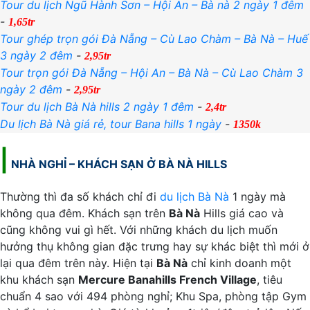
Tour du lịch Ngũ Hành Sơn – Hội An – Bà nà 2 ngày 1 đêm
-
1,65tr
Tour ghép trọn gói Đà Nẵng – Cù Lao Chàm – Bà Nà – Huế
3 ngày 2 đêm
-
2,95tr
Tour trọn gói Đà Nẵng – Hội An – Bà Nà – Cù Lao Chàm 3
ngày 2 đêm
-
2,95tr
Tour du lịch Bà Nà hills 2 ngày 1 đêm
-
2,4tr
Du lịch Bà Nà giá rẻ, tour Bana hills 1 ngày
-
1350k
|
NHÀ NGHỈ – KHÁCH SẠN Ở BÀ NÀ HILLS
Thường thì đa số khách chỉ đi
du lịch Bà Nà
1 ngày mà
không qua đêm. Khách sạn trên
Bà Nà
Hills giá cao và
cũng không vui gì hết. Với những khách du lịch muốn
hưởng thụ không gian đặc trưng hay sự khác biệt thì mới ở
lại qua đêm trên này. Hiện tại
Bà Nà
chỉ kinh doanh một
khu khách sạn
Mercure Banahills French Village
, tiêu
chuẩn 4 sao với 494 phòng nghỉ; Khu Spa, phòng tập Gym