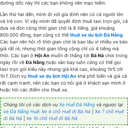
đường dốc này thì các bạn không nên mạo hiểm.
Lần thứ hai đến, mình đi với gia đình nên có cả người lớn
và trẻ con. Vì vậy mình đã quyết định thuê taxi trọn gói, cả
đưa và đón cộng thời gian chờ là 8 tiếng, giá khoảng
800.000 đồng, bạn cũng có thể
thuê xe du lịch Đà Nẵng
.
Các bạn nên hỏi rõ thời gian chờ là bao lâu vì nhiều xe báo
giá rất rẻ, nhưng thời gian tổng cộng chỉ có 4 tiếng mà
thôi. Các bạn ở
Hội An
muốn đi thẳng tới
Bà Nà
chơi trong
ngày rồi về
Đà Nẵng
hoặc sân bay luôn cũng có thể gọi
taxi trọn gói kiểu này nhưng giá khá cao, khoảng 1tr5 tới
1tr7. Dịch vụ
thuê xe du lịch Hội An
khá phổ biến và giá cả
rất cạnh tranh, nên các bạn cứ hỏi giá ở khách sạn mình ở
hoặc hỏi các điểm cho thuê xe.
Chúng tôi có các dịch vụ
Xe Huế Đà Nẵng
và ngược lại
xe Đà Nẵng Huế
:
Xe 4 chỗ Huế đi Bà Nà
|
Xe 7 chỗ Huế
đi Bà Nà
|
Xe 16 chỗ Huế đi Bà Nà