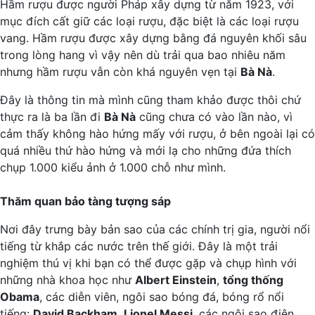
Hầm rượu được người Pháp xây dựng từ năm 1923, với
mục đích cất giữ các loại rượu, đặc biệt là các loại rượu
vang. Hầm rượu được xây dựng bằng đá nguyên khối sâu
trong lòng hang vì vậy nên dù trải qua bao nhiêu năm
nhưng hầm rượu vẫn còn khá nguyên vẹn tại
Bà Nà
.
Đây là thông tin mà mình cũng tham khảo được thôi chứ
thực ra là ba lần đi
Bà Nà
cũng chưa có vào lần nào, vì
cảm thấy không hào hứng mấy với rượu, ở bên ngoài lại có
quá nhiều thứ hào hứng và mới lạ cho những đứa thích
chụp 1.000 kiểu ảnh ở 1.000 chỗ như mình.
Thăm quan bảo tàng tượng sáp
Nơi đây trưng bày bản sao của các chính trị gia, người nổi
tiếng từ khắp các nước trên thế giới. Đây là một trải
nghiệm thú vị khi bạn có thể được gặp và chụp hình với
những nhà khoa học như
Albert Einstein
,
tổng thống
Obama
, các diễn viên, ngôi sao bóng đá, bóng rổ nổi
tiếng:
David Backham
,
Lionel Messi
, các ngôi sao điện