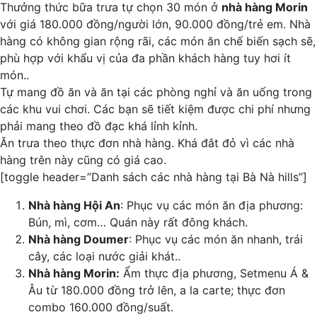
Thưởng thức bữa trưa tự chọn 30 món ở
nhà hàng Morin
với giá 180.000 đồng/người lớn, 90.000 đồng/trẻ em. Nhà
hàng có không gian rộng rãi, các món ăn chế biến sạch sẽ,
phù hợp với khẩu vị của đa phần khách hàng tuy hơi ít
món..
Tự mang đồ ăn và ăn tại các phòng nghỉ và ăn uống trong
các khu vui chơi. Các bạn sẽ tiết kiệm được chi phí nhưng
phải mang theo đồ đạc khá lỉnh kỉnh.
Ăn trưa theo thực đơn nhà hàng. Khá đắt đỏ vì các nhà
hàng trên này cũng có giá cao.
[toggle header=”Danh sách các nhà hàng tại Bà Nà hills”]
Nhà hàng Hội An
: Phục vụ các món ăn địa phương:
Bún, mì, cơm… Quán này rất đông khách.
Nhà hàng Doumer
: Phục vụ các món ăn nhanh, trái
cây, các loại nước giải khát..
Nhà hàng Morin:
Ẩm thực địa phương, Setmenu Á &
Âu từ 180.000 đồng trở lên, a la carte; thực đơn
combo 160.000 đồng/suất.