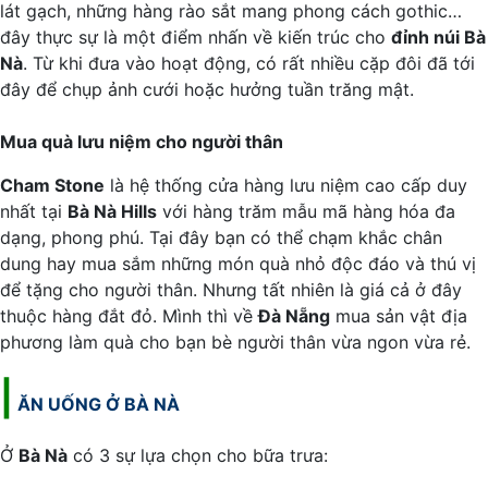
lát gạch, những hàng rào sắt mang phong cách gothic…
đây thực sự là một điểm nhấn về kiến trúc cho
đỉnh núi Bà
Nà
. Từ khi đưa vào hoạt động, có rất nhiều cặp đôi đã tới
đây để chụp ảnh cưới hoặc hưởng tuần trăng mật.
Mua quà lưu niệm cho người thân
Cham Stone
là hệ thống cửa hàng lưu niệm cao cấp duy
nhất tại
Bà Nà Hills
với hàng trăm mẫu mã hàng hóa đa
dạng, phong phú. Tại đây bạn có thể chạm khắc chân
dung hay mua sắm những món quà nhỏ độc đáo và thú vị
để tặng cho người thân. Nhưng tất nhiên là giá cả ở đây
thuộc hàng đắt đỏ. Mình thì về
Đà Nẵng
mua sản vật địa
phương làm quà cho bạn bè người thân vừa ngon vừa rẻ.
|
ĂN UỐNG Ở BÀ NÀ
Ở
Bà Nà
có 3 sự lựa chọn cho bữa trưa: