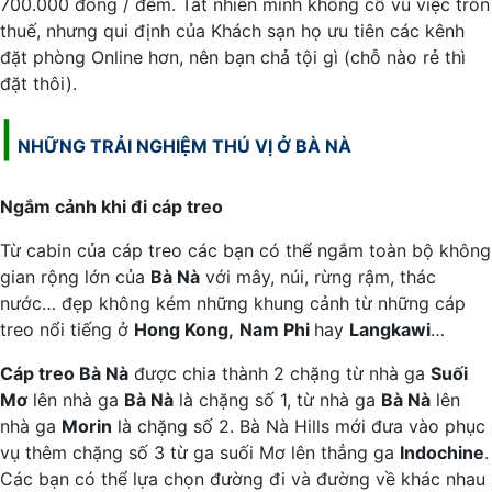
700.000 đồng / đêm. Tất nhiên mình không cổ vũ việc trốn
thuế, nhưng qui định của Khách sạn họ ưu tiên các kênh
đặt phòng Online hơn, nên bạn chả tội gì (chỗ nào rẻ thì
đặt thôi).
|
NHỮNG TRẢI NGHIỆM THÚ VỊ Ở BÀ NÀ
Ngắm cảnh khi đi cáp treo
Từ cabin của cáp treo các bạn có thể ngắm toàn bộ không
gian rộng lớn của
Bà Nà
với mây, núi, rừng rậm, thác
nước… đẹp không kém những khung cảnh từ những cáp
treo nổi tiếng ở
Hong Kong,
Nam Phi
hay
Langkawi
…
Cáp treo Bà Nà
được chia thành 2 chặng từ nhà ga
Suối
Mơ
lên nhà ga
Bà Nà
là chặng số 1, từ nhà ga
Bà Nà
lên
nhà ga
Morin
là chặng số 2. Bà Nà Hills mới đưa vào phục
vụ thêm chặng số 3 từ ga suối Mơ lên thẳng ga
Indochine
.
Các bạn có thể lựa chọn đường đi và đường về khác nhau