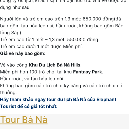
công ty du lịch, khách sạn mà bạn lưu trú. Giá vé được áp
dụng như sau:
Người lớn và trẻ em cao trên 1,3 mét: 650.000 đồng(đã
bao gồm tàu hỏa leo núi, hầm rượu, không bao gồm Bảo
tàng Sáp)
Trẻ em cao từ 1 mét – 1,3 mét: 550.000 đồng.
Trẻ em cao dưới 1 mét được Miễn phí.
Giá vé này bao gồm:
Vé vào cổng
Khu Du Lịch Bà Nà Hills
.
Miễn phí hơn 100 trò chơi tại khu
Fantasy Park
.
Hầm rượu, và tàu hỏa leo núi
Không bao gồm các trò chơi kỹ năng và các trò chơi có
thưởng.
Hãy tham khảo ngay tour
du lịch Bà Nà
của Elephant
Tourist để có giá tốt nhất:
Tour Bà Nà