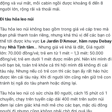
động và vui mắt, mỗi cabin ngồi được khoảng 6 đến 8
người lớn, rộng rãi và thoải mái.
Đi tàu hỏa leo núi
Tàu hỏa leo núi không bao gồm trong giá vé cáp treo mà
bạn phải thanh toán riêng, nhưng khá thú vị để các bạn có
thể tới được khu vực
Le Jardin D’Amour
,
hầm rượu Debay
hay
Nhà Tịnh tâm
… Nhưng giá vé khá là đắt, Giá người
lớn: 70.000 đồng/vé; trẻ em từ 1 mét – 1,3 mét: 50.000
đồng/vé; trẻ em dưới 1 mét được miễn phí. Nên khi mình đi
với bạn bè, toàn trẻ khỏe cả thì hội mình đã không đi cái
tàu này. Nhưng nếu có trẻ con thì các bạn ấy rất háo hức
được lên cái tàu này. Khi đi người lớn cũng nên giữ trẻ con
tránh bị ngã do tàu phanh hoặc dừng lại.
Tàu hỏa leo núi có sức chứa 80 người, cách 15 phút có 1
chuyến, chạy trên tuyến cáp dài 400 mét trên sườn núi
đem lại cảm giác khá mới mẻ cho các bạn, mặc dù đông
người đi nhưng cũng không phải chờ đợi quá lâu.