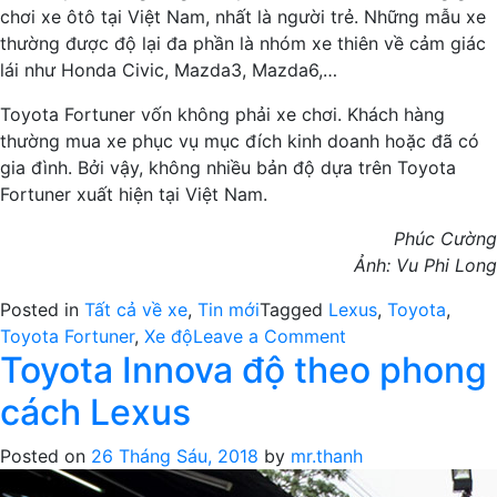
chơi xe ôtô tại Việt Nam, nhất là người trẻ. Những mẫu xe
thường được độ lại đa phần là nhóm xe thiên về cảm giác
lái như Honda Civic, Mazda3, Mazda6,…
Toyota Fortuner vốn không phải xe chơi. Khách hàng
thường mua xe phục vụ mục đích kinh doanh hoặc đã có
gia đình. Bởi vậy, không nhiều bản độ dựa trên Toyota
Fortuner xuất hiện tại Việt Nam.
Phúc Cường
Ảnh: Vu Phi Long
Posted in
Tất cả về xe
,
Tin mới
Tagged
Lexus
,
Toyota
,
on
Toyota Fortuner
,
Xe độ
Leave a Comment
Toyota Innova độ theo phong
Toyota
Fortuner
cách Lexus
độ
phong
Posted on
26 Tháng Sáu, 2018
by
mr.thanh
cách
Lexus