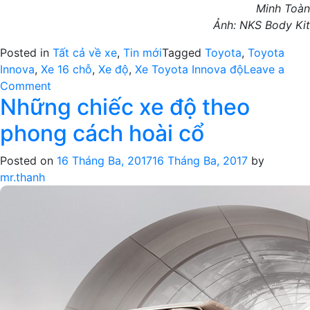
Minh Toàn
Ảnh: NKS Body Kit
Posted in
Tất cả về xe
,
Tin mới
Tagged
Toyota
,
Toyota
Innova
,
Xe 16 chỗ
,
Xe độ
,
Xe Toyota Innova độ
Leave a
on
Comment
Những chiếc xe độ theo
Toyota
Innova
phong cách hoài cổ
độ
theo
Posted on
16 Tháng Ba, 2017
16 Tháng Ba, 2017
by
phong
mr.thanh
cách
Lexus