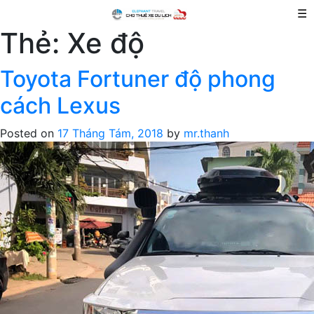
☰
Thẻ:
Xe độ
Toyota Fortuner độ phong
cách Lexus
Posted on
17 Tháng Tám, 2018
by
mr.thanh