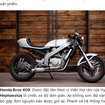
sản phẩm.
Honda Bros 400
: Ðược đặt tên theo vị thần thợ rèn của H
Hephaestus
là chiếc xe độ đơn giản. Xe không sơn. Bộ và
bộ gắp đơn nguyên bản được giữ lại. Phanh và hệ thống tr