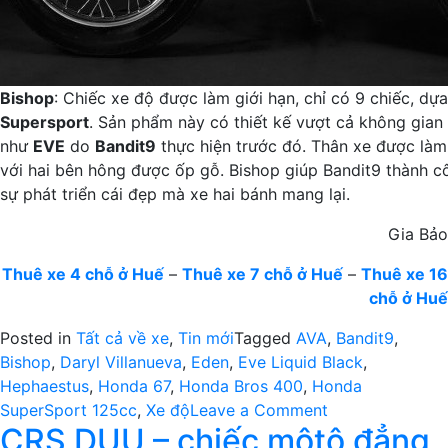
Bishop
: Chiếc xe độ được làm giới hạn, chỉ có 9 chiếc, dự
Supersport
. Sản phẩm này có thiết kế vượt cả không gian 
như
EVE
do
Bandit9
thực hiện trước đó. Thân xe được là
với hai bên hông được ốp gỗ. Bishop giúp Bandit9 thành c
sự phát triển cái đẹp mà xe hai bánh mang lại.
Gia Bảo
Thuê xe 4 chỗ ở Huế
–
Thuê xe 7 chỗ ở Huế
–
Thuê xe 16
chỗ ở Huế
Posted in
Tất cả về xe
,
Tin mới
Tagged
AVA
,
Bandit9
,
Bishop
,
Daryl Villanueva
,
Eden
,
Eve Liquid Black
,
Hephaestus
,
Honda 67
,
Honda Bros 400
,
Honda
on
SuperSport 125cc
,
Xe độ
Leave a Comment
CRS DUU – chiếc môtô đẳng
Những