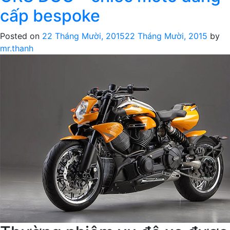
chiếc
cấp bespoke
xe
độ
Posted on
22 Tháng Mười, 2015
22 Tháng Mười, 2015
by
theo
mr.thanh
phong
cách
hoài
cổ