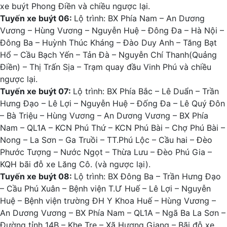
xe buýt Phong Điền và chiều ngược lại.
Tuyến xe buýt 06:
Lộ trình: BX Phía Nam – An Dương
Vương – Hùng Vương – Nguyễn Huệ – Đông Đa – Hà Nội –
Đông Ba – Huỳnh Thúc Kháng – Đào Duy Anh – Tăng Bạt
Hổ – Cầu Bạch Yến – Tản Đà – Nguyễn Chí Thanh(Quảng
Điền) – Thị Trấn Sịa – Trạm quay đầu Vinh Phú và chiều
ngược lại.
Tuyến xe buýt 07:
Lộ trình: BX Phía Bắc – Lê Duẩn – Trần
Hưng Đạo – Lê Lợi – Nguyễn Huệ – Đống Đa – Lê Quý Đôn
– Bà Triệu – Hùng Vương – An Dương Vương – BX Phía
Nam – QL1A – KCN Phú Thứ – KCN Phú Bài – Chợ Phú Bài –
Nong – La Sơn – Ga Truồi – TT.Phú Lộc – Cầu hai – Đèo
Phước Tượng – Nước Ngọt – Thừa Lưu – Đèo Phú Gia –
KQH bãi đỗ xe Lăng Cô. (và ngược lại).
Tuyến xe buýt 08:
Lộ trình: BX Đông Ba – Trần Hưng Đạo
– Cầu Phú Xuân – Bệnh viện T.Ư Huế – Lê Lợi – Nguyễn
Huệ – Bệnh viện trường ĐH Y Khoa Huế – Hùng Vương –
An Dương Vương – BX Phía Nam – QL1A – Ngã Ba La Sơn –
Đường tỉnh 14B – Khe Tre – Xã Hương Giang – Bãi đỗ xe