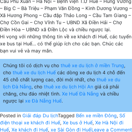
Cầu Phú Xuân – Hà Nội – Bệnh viện T.Ư Huế – Hùng Vương
– Big C – Bà Triệu – Phạm Văn Đồng – Kinh Dương Vương –
Xã Hương Phong – Cầu đập Thảo Long – Cầu Tam Giang –
Chợ Cồn Gai – Chợ Vĩnh Tu – UBND Xã Điền Hải – Chợ
Điền Hòa – UBND xã Điền Lộc và chiều ngược lại.
Hi vọng với những thông tin về xe khách đi Huế, các tuyến
xe bus tại Huế… có thể giúp ích cho các bạn. Chúc các
bạn vui vẻ và may mắn.
Chúng tôi có dịch vụ cho
thuê xe du lịch ở miền Trung
,
cho
thuê xe du lịch Huế
các dòng xe du lịch 4 chỗ đến
45 chỗ chất lượng cao, đời mới nhất, cho
thuê xe du
lịch Đà Nẵng
, cho
thuê xe du lịch Hội An
giá cả phải
chăng, chu đáo nhiệt tình.
Xe Huế Đà Nẵng
và chiều
ngược lại
xe Đà Nẵng Huế
.
Posted in
Giải đáp Du lịch
Tagged
Bến xe miền Đông
,
Số
điện thoại xe khách đi Huế
,
Xe bus ở Huế
,
Xe Hà Nội đi
Huế
,
Xe khách đi Huế
,
xe Sài Gòn đi Huế
Leave a Comment