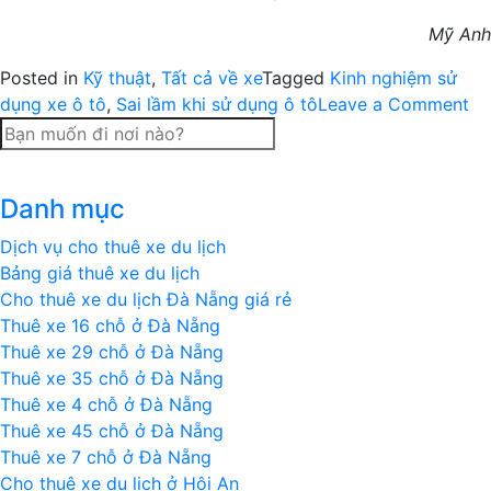
Mỹ Anh
Posted in
Kỹ thuật
,
Tất cả về xe
Tagged
Kinh nghiệm sử
on
dụng xe ô tô
,
Sai lầm khi sử dụng ô tô
Leave a Comment
Ki
ng
sử
Danh mục
dụ
xe
Dịch vụ cho thuê xe du lịch
ô
Bảng giá thuê xe du lịch
tô
Cho thuê xe du lịch Đà Nẵng giá rẻ
sai
Thuê xe 16 chỗ ở Đà Nẵng
lầ
Thuê xe 29 chỗ ở Đà Nẵng
nh
Thuê xe 35 chỗ ở Đà Nẵng
ng
Thuê xe 4 chỗ ở Đà Nẵng
m
Thuê xe 45 chỗ ở Đà Nẵng
ph
Thuê xe 7 chỗ ở Đà Nẵng
Cho thuê xe du lịch ở Hội An