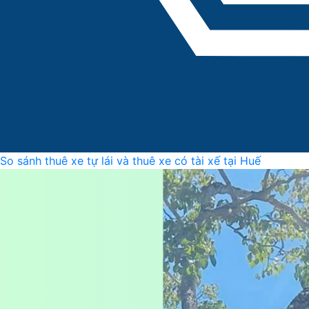
So sánh thuê xe tự lái và thuê xe có tài xế tại Huế