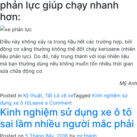
phản lực giúp chạy nhanh
hơn:
Điều này không xảy ra trong hầu hết các trường hợp, bởi
động cơ xăng thường không thể đốt cháy kerosene (nhiên
liệu phản lực). Do đó, hãy trung thành với loại nhiên liệu
mà bạn thường dùng nếu không muốn tốn nhiều thời gian
sửa chữa động cơ.
Mỹ Anh
Posted in
Kỹ thuật
,
Tất cả về xe
Tagged
Kinh nghiệm sử
on
dụng xe ô tô
Leave a Comment
Kinh nghiệm sử dụng xe ô tô
5
lầm
sai lầm nhiều người mắc phải
tưởng
về
Posted on
5 Tháng Bảy, 2018
by
mr.thanh