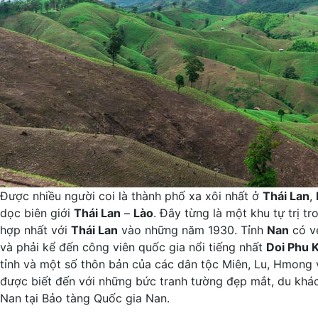
Được nhiều người coi là thành phố xa xôi nhất ở
Thái Lan
,
dọc biên giới
Thái Lan
–
Lào
. Đây từng là một khu tự trị t
hợp nhất với
Thái Lan
vào những năm 1930. Tỉnh
Nan
có vẻ
và phải kể đến công viên quốc gia nổi tiếng nhất
Doi Phu 
tỉnh và một số thôn bản của các dân tộc Miên, Lu, Hmong 
được biết đến với những bức tranh tường đẹp mắt, du khách
Nan tại Bảo tàng Quốc gia Nan.