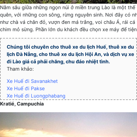
Nằm sâu giữa những ngọn núi ở miền trung Lào là một thế g
quên, với những con sông, rừng nguyên sinh. Nơi đây có n
như chà vá chân đỏ, vượn đen má trắng, voi châu Á, rái cá v
chim mỏ sừng. Phần lớn du khách đều chọn xe máy để tiện 
Chúng tôi chuyên cho
thuê xe du lịch Huế
,
thuê xe du
lịch Đà Nẵng
, cho
thuê xe du lịch Hội An
, và dịch vụ xe
đi Lào giá cả phải chăng, chu đáo nhiệt tình.
Tham khảo:
Xe Huế đi Savanakhet
Xe Huế đi Pakse
Xe Huế đi Luongphabang
Kratié, Campuchia