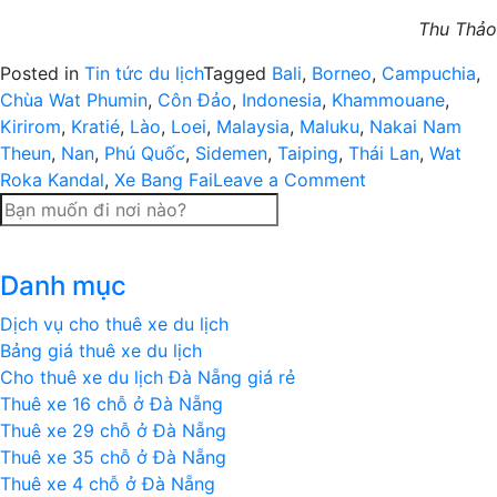
Thu Thảo
Posted in
Tin tức du lịch
Tagged
Bali
,
Borneo
,
Campuchia
,
Chùa Wat Phumin
,
Côn Đảo
,
Indonesia
,
Khammouane
,
Kirirom
,
Kratié
,
Lào
,
Loei
,
Malaysia
,
Maluku
,
Nakai Nam
Theun
,
Nan
,
Phú Quốc
,
Sidemen
,
Taiping
,
Thái Lan
,
Wat
on
Roka Kandal
,
Xe Bang Fai
Leave a Comment
Côn
Đảo,
Phú
Danh mục
Quốc
vào
Dịch vụ cho thuê xe du lịch
top
Bảng giá thuê xe du lịch
điểm
Cho thuê xe du lịch Đà Nẵng giá rẻ
đến
Thuê xe 16 chỗ ở Đà Nẵng
bí
Thuê xe 29 chỗ ở Đà Nẵng
ẩn
Thuê xe 35 chỗ ở Đà Nẵng
ở
Thuê xe 4 chỗ ở Đà Nẵng