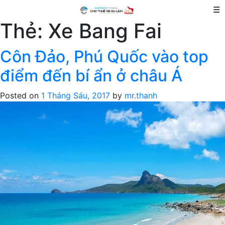
☰
Thẻ:
Xe Bang Fai
Côn Đảo, Phú Quốc vào top
điểm đến bí ẩn ở châu Á
Posted on
1 Tháng Sáu, 2017
by
mr.thanh