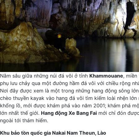
Nằm sâu giữa những núi đá vôi ở tỉnh
Khammouane
, miền
phụ lưu chảy qua một đường hầm đá vôi với chiều rộng nhấ
Nơi đây được xem là một trong những hang động sông lớn n
chèo thuyền kayak vào hang đá vôi tìm kiếm loài nhện lớn n
khổng lồ, mới được khám phá vào năm 2001; khám phá mộ
lớn nhất thế giới.
Hang động Xe Bang Fai
mới chỉ đón được
ngoài tới thám hiểm.
Khu bảo tồn quốc gia Nakai Nam Theun, Lào