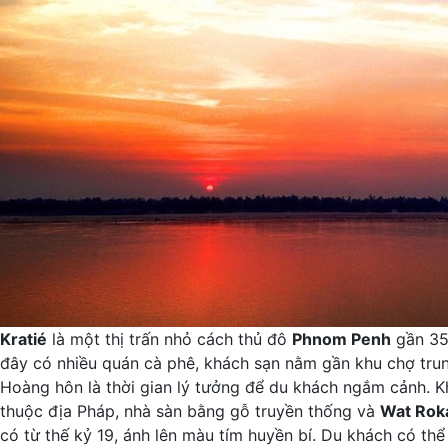
Kratié
là một thị trấn nhỏ cách thủ đô
Phnom Penh
gần 35
đây có nhiều quán cà phê, khách sạn nằm gần khu chợ tr
Hoàng hôn là thời gian lý tưởng để du khách ngắm cảnh. Khi
thuộc địa Pháp, nhà sàn bằng gỗ truyền thống và
Wat Rok
có từ thế kỷ 19, ánh lên màu tím huyền bí. Du khách có th