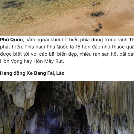
Phú Quốc
, nằm ngoài khơi bờ biển phía đông trong vịnh
Th
phát triển. Phía nam Phú Quốc là 15 hòn đảo nhỏ thuộc qu
được biết tới với các bãi biển đẹp, nhiều rạn san hô, bãi c
Hòn Vọng hay Hòn Mây Rút.
Hang động Xe Bang Fai, Lào