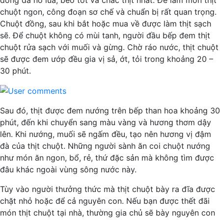
chuột ngon, công đoạn sơ chế và chuẩn bị rất quan trọng.
Chuột đồng, sau khi bắt hoặc mua về được làm thịt sạch
sẽ. Để chuột không có mùi tanh, người đầu bếp đem thịt
chuột rửa sạch với muối và gừng. Chờ ráo nước, thịt chuột
sẽ được đem ướp đều gia vị sả, ớt, tỏi trong khoảng 20 –
30 phút.
Sau đó, thịt được đem nướng trên bếp than hoa khoảng 30
phút, đến khi chuyển sang màu vàng và hương thơm dậy
lên. Khi nướng, muối sẽ ngấm đều, tạo nên hương vị đậm
đà của thịt chuột. Những người sành ăn coi chuột nướng
như món ăn ngon, bổ, rẻ, thứ đặc sản mà không tìm được
đâu khác ngoài vùng sông nước này.
Tùy vào người thưởng thức mà thịt chuột bày ra đĩa được
chặt nhỏ hoặc để cả nguyên con. Nếu bạn được thết đãi
món thịt chuột tại nhà, thường gia chủ sẽ bày nguyên con