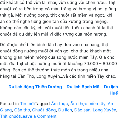
để khách có thể vừa lai nhai, vừa uống vài chén rượu. Thịt
chuột xé ra bên trong có màu trắng và hương vị hơi giống
thịt gà. Mới nướng xong, thịt chuột rất mềm và ngọt, khi
ăn có thể nghe tiếng giòn tan của xương trong miệng.
Không cần cầu kỳ, chỉ với muối tiêu thêm chanh ớt là thịt
chuột đã đủ dậy lên mùi vị đặc trưng của món nướng.
Dù được chế biến bình dân hay đưa vào nhà hàng, thịt
chuột đồng nướng muối ớt vẫn gợi cho thực khách một
không gian mênh mông của sông nước miền Tây. Giá cho
một đĩa thịt chuột nướng muối ớt khoảng 70.000 – 80.000
đồng. Bạn có thể thưởng thức món ăn trong nhiều nhà
hàng tại Cần Thơ, Long Xuyên…và các tỉnh miền Tây khác.
Du lịch động Thiên Đường
–
Du lịch Bạch Mã
–
Du lịch
Huế
Posted in
Tin mới
Tagged
Ẩm thực
,
Ẩm thực miền tây
,
An
Giang
,
Cần thơ
,
Chuột đồng
,
Du lịch
,
Đặc sản
,
Long Xuyên
,
on
Thịt chuột
Leave a Comment