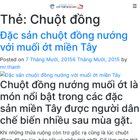
☰
Thẻ:
Chuột đồng
Đặc sản chuột đồng nướng
với muối ớt miền Tây
Posted on
7 Tháng Mười, 2015
6 Tháng Mười, 2015
by
mr.thanh
Chuột đồng nướng muối ớt là
món nổi bật trong các đặc
sản miền Tây được người dân
chế biến nhiều sau mùa gặt.
Khi những thửa ruộng còn trơ gốc rạ cũng là lúc chuột
đồng đã no lúa, béo tốt và chắc thịt nhất. Để làm món thịt