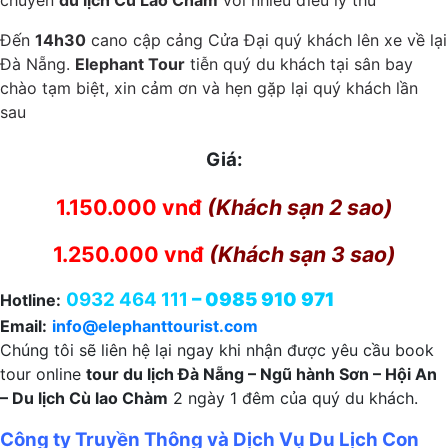
chuyến
du lịch Cù Lao Chàm
với nhiều điều lý thú
Đến
14h30
cano cập cảng Cửa Đại quý khách lên xe về lại
Đà Nẵng.
Elephant Tour
tiễn quý du khách tại sân bay
chào tạm biệt, xin cảm ơn và hẹn gặp lại quý khách lần
sau
Giá:
1.150.000 vnđ
(Khách sạn 2 sao)
1.250.000 vnđ
(Khách sạn 3 sao)
0932 464 111
– 0985 910 971
Hotline:
Email:
info@elephanttourist.com
Chúng tôi sẽ liên hệ lại ngay khi nhận được yêu cầu book
tour online
tour du lịch Đà Nẵng – Ngũ hành Sơn – Hội An
– Du lịch Cù lao Chàm
2 ngày 1 đêm của quý du khách.
Công ty Truyền Thông và Dịch Vụ Du Lịch Con