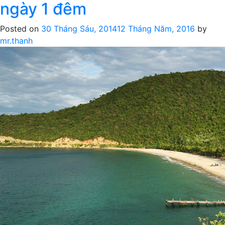
Ngũ
ngày 1 đêm
Hành
Sơn
Posted on
30 Tháng Sáu, 2014
12 Tháng Năm, 2016
by
–
mr.thanh
Hội
An
–
Bà
nà
2
ngày
1
đêm