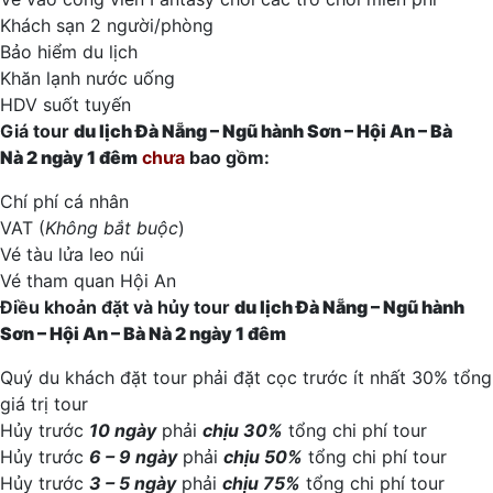
Khách sạn 2 người/phòng
Bảo hiểm du lịch
Khăn lạnh nước uống
HDV suốt tuyến
Giá tour
du lịch Đà Nẵng – Ngũ hành Sơn – Hội An – Bà
Nà
2
ngày 1 đêm
chưa
bao gồm:
Chí phí cá nhân
VAT (
Không bắt buộc
)
Vé tàu lửa leo núi
Vé tham quan Hội An
Điều khoản đặt và hủy tour
du lịch Đà Nẵng – Ngũ hành
Sơn – Hội An – Bà Nà
2
ngày 1 đêm
Quý du khách đặt tour phải đặt cọc trước ít nhất 30% tổng
giá trị tour
Hủy trước
10 ngày
phải
chịu 30%
tổng chi phí tour
Hủy trước
6 – 9 ngày
phải
chịu 50%
tổng chi phí tour
Hủy trước
3 – 5 ngày
phải
chịu 75%
tổng chi phí tour