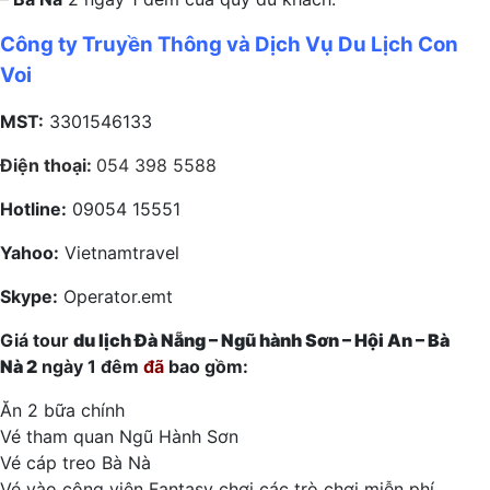
Công ty Truyền Thông và Dịch Vụ Du Lịch Con
Voi
MST:
3301546133
Điện thoại:
054 398 5588
Hotline:
09054 15551
Yahoo:
Vietnamtravel
Skype:
Operator.emt
Giá tour
du lịch Đà Nẵng – Ngũ hành Sơn – Hội An – Bà
Nà
2
ngày 1 đêm
đã
bao gồm:
Ăn 2 bữa chính
Vé tham quan Ngũ Hành Sơn
Vé cáp treo Bà Nà
Vé vào công viên Fantasy chơi các trò chơi miễn phí