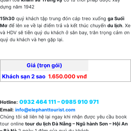
dựng năm 1942
15h30
quý khách tập trung đón cáp treo xuống
ga Suối
Mơ
để lên xe về lại điểm trả và kết thúc chuyến
du lịch
. Xe
và HDV sẽ tiễn quý du khách ở sân bay, trân trọng cảm ơn
quý du khách và hẹn gặp lại.
Giá (trọn gói)
Khách sạn 2 sao
1.650.000 vnđ
Khách sạn 3 sao
1.850.000 vnđ
0932 464 111 – 0985 910 971
Hotline:
Email:
info@elephanttourist.com
Chúng tôi sẽ liên hệ lại ngay khi nhận được yêu cầu book
tour online
tour du lịch Đà Nẵng – Ngũ hành Sơn – Hội An
– Bà Nà
2 ngày 1 đêm của quý du khách.