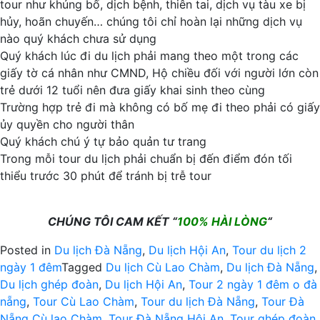
tour như khủng bố, dịch bệnh, thiên tai, dịch vụ tàu xe bị
hủy, hoãn chuyến… chúng tôi chỉ hoàn lại những dịch vụ
nào quý khách chưa sử dụng
Quý khách lúc đi du lịch phải mang theo một trong các
giấy tờ cá nhân như CMND, Hộ chiều đối với người lớn còn
trẻ dưới 12 tuổi nên đưa giấy khai sinh theo cùng
Trường hợp trẻ đi mà không có bố mẹ đi theo phải có giấy
ủy quyền cho người thân
Quý khách chú ý tự bảo quản tư trang
Trong mỗi tour du lịch phải chuẩn bị đến điểm đón tối
thiểu trước 30 phút để tránh bị trễ tour
CHÚNG TÔI CAM KẾT “
100% HÀI LÒNG
“
Posted in
Du lịch Đà Nẵng
,
Du lịch Hội An
,
Tour du lịch 2
ngày 1 đêm
Tagged
Du lịch Cù Lao Chàm
,
Du lịch Đà Nẵng
,
Du lịch ghép đoàn
,
Du lịch Hội An
,
Tour 2 ngày 1 đêm o đà
nẵng
,
Tour Cù Lao Chàm
,
Tour du lịch Đà Nẵng
,
Tour Đà
Nẵng Cù lao Chàm
,
Tour Đà Nẵng Hội An
,
Tour ghép đoàn
,