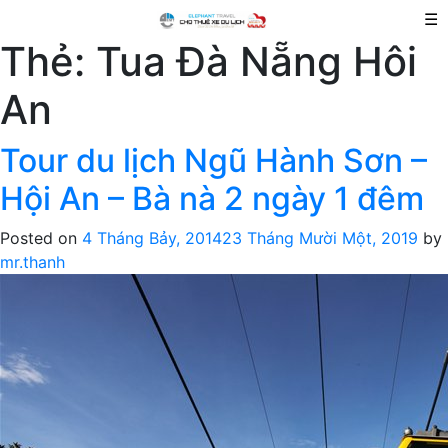
☰
Thẻ:
Tua Đà Nẵng Hôi
An
Tour du lịch Ngũ Hành Sơn –
Hội An – Bà nà 2 ngày 1 đêm
Posted on
4 Tháng Bảy, 2014
23 Tháng Mười Một, 2019
by
mr.thanh