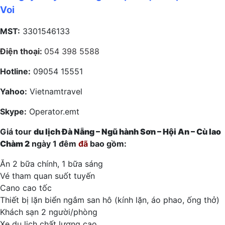
Voi
MST:
3301546133
Điện thoại:
054 398 5588
Hotline:
09054 15551
Yahoo:
Vietnamtravel
Skype:
Operator.emt
Giá tour
du lịch Đà Nẵng – Ngũ hành Sơn – Hội An – Cù lao
Chàm 2
ngày 1 đêm
đã
bao gồm:
Ăn 2 bữa chính, 1 bữa sáng
Vé tham quan suốt tuyến
Cano cao tốc
Thiết bị lặn biển ngắm san hô (kính lặn, áo phao, ống thở)
Khách sạn 2 người/phòng
Xe du lịch chất lượng cao