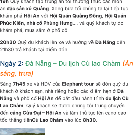
19h
Quý khách tập trung ăn tối thưởng thức các món
ăn
đặc sản xứ Quảng
. Xong bữa tối chúng ta lại tiếp tục
khám phá
Hội An
với
Hội Quán Quảng Đông
,
Hội Quán
Phúc Kiến
,
nhà cổ Phùng Hưng
…. và quý khách tự do
khám phá, mua sắm ở phố cổ
20h30
Quý du khách lên xe và hướng về
Đà Nẵng
đến
21h30 trả khách tại điểm đón
Ngày 2:
Đà Nẵng – Du lịch Cù lao Chàm
(Ăn
sáng, trưa)
Sáng
7h45
xe và HDV của
Elephant tour
sẽ đón quý du
khách ở khách sạn, nhà riêng hoặc các điểm hẹn ở
Đà
Nẵng
và phố cổ
Hội An
để bắt đầu hành trình
du lịch Cù
Lao Chàm
. Quý khách sẽ được chúng tôi trung chuyển
đến
cảng Cửa Đại – Hội An
và làm thủ tục lên cano cao
tốc thẳng tiến
Cù Lao Chàm
vào lúc
8h30
.