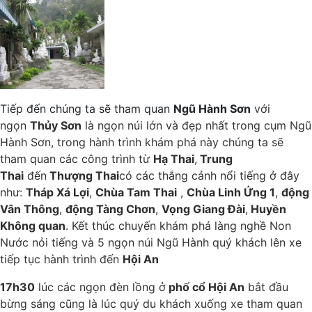
Tiếp đến chúng ta sẽ tham quan
Ngũ Hành Sơn
với
ngọn
Thủy Sơn
là ngọn núi lớn và đẹp nhất trong cụm Ngũ
Hành Sơn, trong hành trình khám phá này chúng ta sẽ
tham quan các công trình từ
Hạ Thai
,
Trung
Thai
đến
Thượng Thai
có các thắng cảnh nổi tiếng ở đây
như:
Tháp Xá Lợi
,
Chùa Tam Thai
,
Chùa Linh Ứng 1
,
động
Vân Thông
,
động Tàng Chơn
,
Vọng Giang Đài
,
Huyền
Không quan
. Kết thúc chuyến khám phá làng nghề Non
Nước nỏi tiếng và 5 ngọn núi Ngũ Hành quý khách lên xe
tiếp tục hành trình đến
Hội An
17h30
lúc các ngọn đèn lồng ở
phố cổ Hội An
bắt đầu
bừng sáng cũng là lúc quý du khách xuống xe tham quan