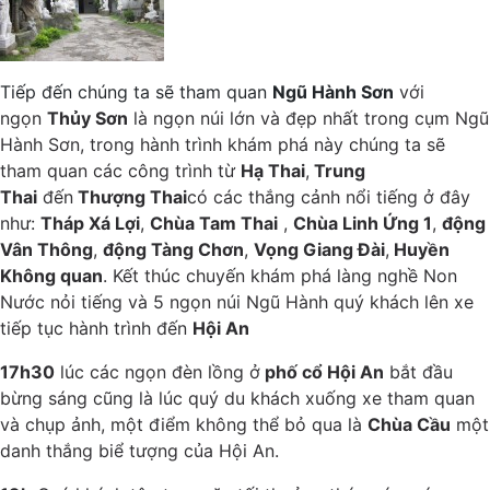
Tiếp đến chúng ta sẽ tham quan
Ngũ Hành Sơn
với
ngọn
Thủy Sơn
là ngọn núi lớn và đẹp nhất trong cụm Ngũ
Hành Sơn, trong hành trình khám phá này chúng ta sẽ
tham quan các công trình từ
Hạ Thai
,
Trung
Thai
đến
Thượng Thai
có các thắng cảnh nổi tiếng ở đây
như:
Tháp Xá Lợi
,
Chùa Tam Thai
,
Chùa Linh Ứng 1
,
động
Vân Thông
,
động Tàng Chơn
,
Vọng Giang Đài
,
Huyền
Không quan
. Kết thúc chuyến khám phá làng nghề Non
Nước nỏi tiếng và 5 ngọn núi Ngũ Hành quý khách lên xe
tiếp tục hành trình đến
Hội An
17h30
lúc các ngọn đèn lồng ở
phố cổ Hội An
bắt đầu
bừng sáng cũng là lúc quý du khách xuống xe tham quan
và chụp ảnh, một điểm không thể bỏ qua là
Chùa Cầu
một
danh thắng biể tượng của Hội An.