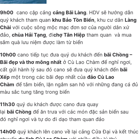
9h00
cano cập cảng
cảng Bãi Làng
. HDV sẽ hướng dẫn
quý khách tham quan
khu Bảo Tồn Biển
, khu cư dân
Làng
Chài
với cuộc sông mộc mạc đơn sơ của người dân xứ
đảo,
chùa Hải Tạng
, đi
chợ Tân Hiệp
tham quan và mua
sắm quà lưu niệm được làm từ biển
10h00
cano tiếp tục đưa quý du khách đến
bãi Chồng –
Bãi đẹp và thơ mông nhất
ở Cù Lao Chàm để nghỉ ngơi,
cất gửi hành lý sau đó cano sẽ đưa quý khách đến
bãi
Xếp
một trong các bãi đẹp nhất của
đảo Cù Lao
Chàm
để tắm biển, lặn ngắm san hô với những đang cá đủ
màu sắc tung tăng trong biển
11h30
quý du khách được cano đưa quay
lại
bãi Chồng
để ăn trưa với các món đặc sản biển sau
đó nghỉ ngơi và tự do đi dạo tham quan đảo
14h00
quý khách lên cano về lại cảng Cửa Đại và kết thúc