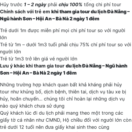
Hủy trước
1 – 2 ngày
phải
chịu 100%
tổng chi phí tour
Chính sách với trẻ em
khi tham gia tour
du lịch Đà Nẵng –
Ngũ hành Sơn – Hội An – Bà Nà
2
ngày 1 đêm
Trẻ dưới 1m được miễn phí mọi chi phí tour so với người
lớn
Trẻ từ 1m – dưới 1m3 tuổi phải chịu 75% chí phí tour so với
người lớn
Trẻ từ 1m3 trở lên giá vé người lớn
Lưu ý khác khi tham gia tour
du lịch Đà Nẵng – Ngũ hành
Sơn – Hội An – Bà Nà
2
ngày 1 đêm
Những trường hợp khách quan bất khả kháng phải hủy
tour như khủng bố, dịch bệnh, thiên tai, dịch vụ tàu xe bị
hủy, hoãn chuyến… chúng tôi chỉ hoàn lại những dịch vụ
nào quý khách chưa sử dụng
Quý khách lúc đi du lịch phải mang theo một trong các
giấy tờ cá nhân như CMND, Hộ chiều đối với người lớn còn
trẻ dưới 12 tuổi nên đưa giấy khai sinh theo cùng