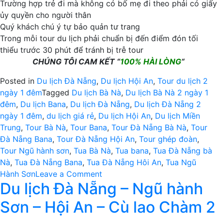
Trường hợp trẻ đi mà không có bố mẹ đi theo phải có giấy
ủy quyền cho người thân
Quý khách chú ý tự bảo quản tư trang
Trong mỗi tour du lịch phải chuẩn bị đến điểm đón tối
thiểu trước 30 phút để tránh bị trễ tour
CHÚNG TÔI CAM KẾT “
100% HÀI LÒNG
“
Posted in
Du lịch Đà Nẵng
,
Du lịch Hội An
,
Tour du lịch 2
ngày 1 đêm
Tagged
Du lịch Bà Nà
,
Du lịch Bà Nà 2 ngày 1
đêm
,
Du lịch Bana
,
Du lịch Đà Nẵng
,
Du lịch Đà Nẵng 2
ngày 1 đêm
,
du lịch giá rẻ
,
Du lịch Hội An
,
Du lịch Miền
Trung
,
Tour Bà Nà
,
Tour Bana
,
Tour Đà Nẵng Bà Nà
,
Tour
Đà Nẵng Bana
,
Tour Đà Nẵng Hội An
,
Tour ghép đoàn
,
Tour Ngũ hành sơn
,
Tua Bà Nà
,
Tua bana
,
Tua Đà Nẵng bà
Nà
,
Tua Đà Nẵng Bana
,
Tua Đà Nẵng Hôi An
,
Tua Ngũ
on
Hành Sơn
Leave a Comment
Du lịch Đà Nẵng – Ngũ hành
Tour
du
Sơn – Hội An – Cù lao Chàm 2
lịch