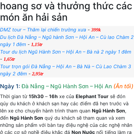
hoang sơ và thưởng thức các
món ăn hải sản
DMZ tour – Thăm lại chiến trường xưa
-
399k
Du lịch Đà Nẵng – Ngũ hành Sơn – Hội An – Cù lao Chàm 2
ngày 1 đêm
-
1,15tr
Tour du lịch Ngũ Hành Sơn – Hội An – Bà nà 2 ngày 1 đêm
-
1,65tr
Tour trọn gói Đà Nẵng – Hội An – Bà Nà – Cù Lao Chàm 3
ngày 2 đêm
-
2,95tr
Ngày 1:
Đà Nẵng – Ngũ Hành Sơn – Hội An
(Ăn tối)
Thời gian từ
15h30
–
16h
xe của
Elephant Tour
sẽ đón
qúy du khách ở khách sạn hay các điểm đã hẹn trước và
lên xe cho chuyến hành trình tham quan
Ngũ Hành Sơn
,
đến
Ngũ Hành Sơn
quý du khách sẽ tham quan và xem
những sản phẩm với bàn tay điệu nghệ của các nghệ nhân
ở các cơ sở nghề điêu khắc đá
Non Nước
nổi tiếng làm ra