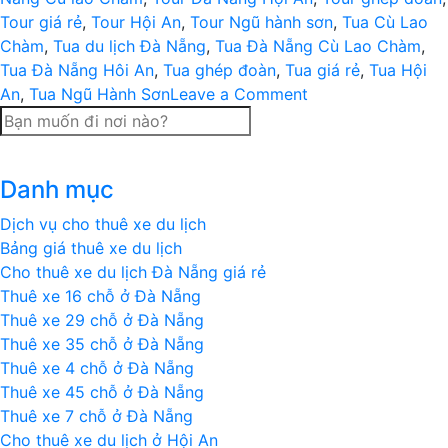
Tour giá rẻ
,
Tour Hội An
,
Tour Ngũ hành sơn
,
Tua Cù Lao
Chàm
,
Tua du lịch Đà Nẵng
,
Tua Đà Nẵng Cù Lao Chàm
,
Tua Đà Nẵng Hôi An
,
Tua ghép đoàn
,
Tua giá rẻ
,
Tua Hội
on
An
,
Tua Ngũ Hành Sơn
Leave a Comment
Du
lịch
Đà
Danh mục
Nẵng
–
Dịch vụ cho thuê xe du lịch
Ngũ
Bảng giá thuê xe du lịch
hành
Cho thuê xe du lịch Đà Nẵng giá rẻ
Sơn
Thuê xe 16 chỗ ở Đà Nẵng
–
Thuê xe 29 chỗ ở Đà Nẵng
Hội
Thuê xe 35 chỗ ở Đà Nẵng
An
Thuê xe 4 chỗ ở Đà Nẵng
–
Thuê xe 45 chỗ ở Đà Nẵng
Cù
Thuê xe 7 chỗ ở Đà Nẵng
lao
Cho thuê xe du lịch ở Hội An