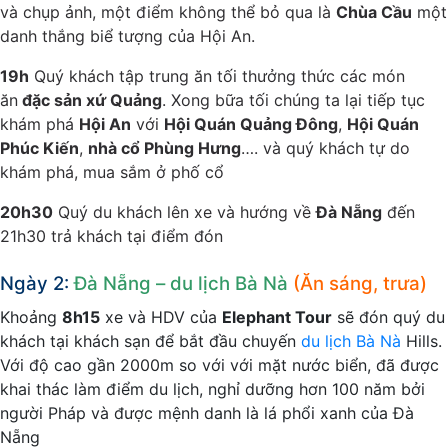
và chụp ảnh, một điểm không thể bỏ qua là
Chùa Cầu
một
danh thắng biể tượng của Hội An.
19h
Quý khách tập trung ăn tối thưởng thức các món
ăn
đặc sản xứ Quảng
. Xong bữa tối chúng ta lại tiếp tục
khám phá
Hội An
với
Hội Quán Quảng Đông
,
Hội Quán
Phúc Kiến
,
nhà cổ Phùng Hưng
…. và quý khách tự do
khám phá, mua sắm ở phố cổ
20h30
Quý du khách lên xe và hướng về
Đà Nẵng
đến
21h30 trả khách tại điểm đón
Ngày 2:
Đà Nẵng – du lịch Bà Nà
(Ăn sáng, trưa)
Khoảng
8h15
xe và HDV của
Elephant Tour
sẽ đón quý du
khách tại khách sạn để bắt đầu chuyến
du lịch Bà Nà
Hills.
Với độ cao gần 2000m so với với mặt nước biển, đã được
khai thác làm điểm du lịch, nghỉ dưỡng hơn 100 năm bởi
người Pháp và được mệnh danh là lá phổi xanh của Đà
Nẵng