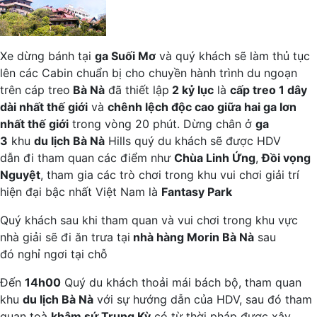
Xe dừng bánh tại
ga Suối Mơ
và quý khách sẽ làm thủ tục
lên các Cabin chuẩn bị cho chuyền hành trình du ngoạn
trên cáp treo
Bà Nà
đã thiết lập
2 kỷ lục
là
cấp treo 1 dây
dài nhất thế giới
và
chênh lệch độc cao giữa hai ga lơn
nhất thế giới
trong vòng 20 phút. Dừng chân ở
ga
3
khu
du lịch Bà Nà
Hills quý du khách sẽ được HDV
dẫn đi tham quan các điểm như
Chùa Linh Ứng
,
Đồi vọng
Nguyệt
, tham gia các trò chơi trong khu vui chơi giải trí
hiện đại bậc nhất Việt Nam là
Fantasy Park
Quý khách sau khi tham quan và vui chơi trong khu vực
nhà giải sẽ đi ăn trưa tại
nhà hàng Morin Bà Nà
sau
đó nghỉ ngơi tại chỗ
Đến
14h00
Quý du khách thoải mái bách bộ, tham quan
khu
du lịch Bà Nà
với sự hướng dẫn của HDV, sau đó tham
quan toà
khâm sứ Trung Kỳ
có từ thời pháp được xây