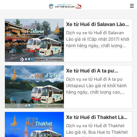
☰
Xe từ Huế đi Salavan Lào
giá rẻ | Xe Hue di Salavan
Dịch vụ xe từ Huế đi Salavan
Lao
Lào giá rẻ (Cập nhật 2017) khởi
hành hằng ngày, chất lượng
cao, dịch vụ đơn giản, chuyên
nghiệp và uy tín. | Tuyến xe
Huế đi Salavan Lào Tuyến xe
Xe từ Huế đi A ta pư
Huế đi Salavan Lào xuất phát
tại trung tâm thành phố Huế đi
(Attapeu) Lào giá rẻ
Dịch vụ xe từ Huế đi A ta pư
theo lối cửa khẩu […]
(Attapeu) Lào giá rẻ khởi hành
hằng ngày, chất lượng cao,
dịch vụ đơn giản, chuyên
nghiệp và uy tín. | Tuyến xe
Huế đi A ta pư (Attapeu) Lào
Xe từ Huế đi Thakhet Lào
Tuyến xe Huế đi A ta pư
(Attapeu) Lào xuất phát tại
giá rẻ | Xe Hue di Thakhet
Dịch vụ xe từ Huế đi Thakhet
trung tâm thành phố […]
Lao
Lào giá rẻ, Bus Hue to Thakhet