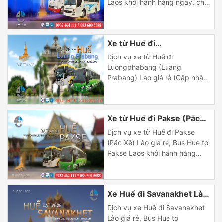
Laos khởi hành hằng ngày, chất
lượng cao, dịch vụ đơn giản,
chuyên nghiệp và uy tín. |
Tuyến xe Huế đi Thakhet Lào
Xe từ Huế đi
Tuyến xe Huế đi Thakhet Lào
xuất phát tại trung tâm thành
Luongphabang (Luang
Dịch vụ xe từ Huế đi
phố Huế đi theo lối […]
Prabang) Lào giá rẻ
Luongphabang (Luang
Prabang) Lào giá rẻ (Cập nhật
2018) khởi hành hằng ngày,
chất lượng cao, dịch vụ đơn
giản, chuyên nghiệp và uy tín. |
Xe từ Huế đi Pakse (Pắc
Tuyến xe từ Huế đi
Luongphabang (Luang
xế) Lào giá rẻ
Dịch vụ xe từ Huế đi Pakse
Prabang) Lào Tuyến xe Huế
(Pắc Xế) Lào giá rẻ, Bus Hue to
đi Luongphabang (Luang
Pakse Laos khởi hành hằng
Prabang) Lào xuất phát tại
ngày, chất lượng cao, dịch vụ
trung tâm thành phố […]
đơn giản, chuyên nghiệp và uy
tín. | Tuyến xe từ Huế đi Pakse
Xe Huế đi Savanakhet Lào
(Pắc Xế) Lào Tuyến xe Huế đi
Pakse (Pắc Xế) Lào xuất phát
giá rẻ
Dịch vụ xe Huế đi Savanakhet
tại trung […]
Lào giá rẻ, Bus Hue to