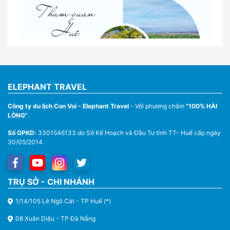
Nhà Xe Con Voi – Dịch Vụ Cho Thuê Xe Từ Huế,
Sân Bay Phú Bài Đi Thánh Địa La Vang
ELEPHANT TRAVEL
Công ty du lịch Con Voi - Elephant Travel
- Với phương châm
"100% HÀI
LÒNG"
.
Số GPKD:
3301546133 do Sở Kế Hoạch và Đầu Tư tỉnh TT- Huế cấp ngày
30/05/2014.
Thuê Xe Du Lịch Tại Huế – Từ 4 Chỗ Đến 45 Chỗ
TRỤ SỞ - CHI NHÁNH
1/14/105 Lê Ngô Cát - TP Huế (*)
08 Xuân Diệu - TP Đà Nẵng