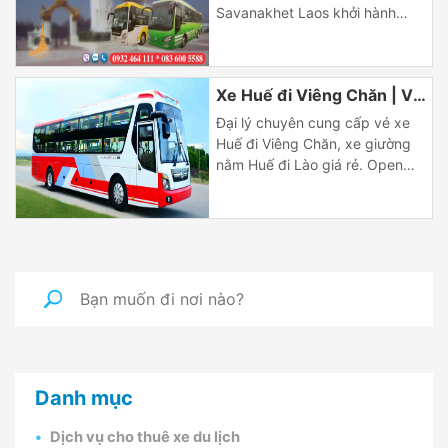
Savanakhet Laos khởi hành
hằng ngày, chất lượng cao,
dịch vụ đơn giản, chuyên
nghiệp và uy tín. | Tuyến xe từ
Xe Huế đi Viêng Chăn | Vé
Huế đi Savanakhet Lào Tuyến
xe Huế đi Savannakhet dài
xe Huế đi Lào chất lượng
Đại lý chuyên cung cấp vé xe
khoảng 387 km, thời gian di
cao | Bus Hue to Vientiane
Huế đi Viêng Chăn, xe giường
chuyển trên chặng khoảng 10
nằm Huế đi Lào giá rẻ. Open
Laos
[…]
bus Huế Vientiane đón khách
tại khách sạn trung tâm thành
phố Huế. Xe đi Lào từ Huế hằng
ngày Xe chất lượng cao Huế đi
Viêng Chăn khởi hành hằng
ngày thông quan tại của […]
Danh mục
Dịch vụ cho thuê xe du lịch