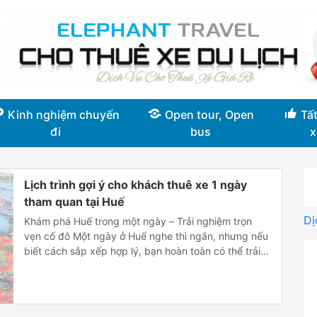
Kinh nghiệm chuyến
Open tour, Open
Tất
đi
bus
x
Lịch trình gợi ý cho khách thuê xe 1 ngày
tham quan tại Huế
Dị
Khám phá Huế trong một ngày – Trải nghiệm trọn
vẹn cố đô Một ngày ở Huế nghe thì ngắn, nhưng nếu
biết cách sắp xếp hợp lý, bạn hoàn toàn có thể trải
nghiệm trọn vẹn vẻ đẹp cố đô. Huế không chỉ là nơi
lưu giữ dấu ấn lịch sử của triều Nguyễn, […]