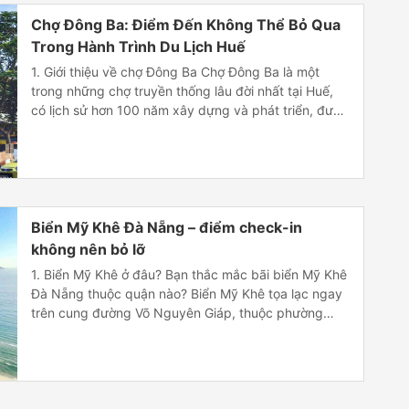
Chợ Đông Ba: Điểm Đến Không Thể Bỏ Qua
Trong Hành Trình Du Lịch Huế
1. Giới thiệu về chợ Đông Ba Chợ Đông Ba là một
trong những chợ truyền thống lâu đời nhất tại Huế,
có lịch sử hơn 100 năm xây dựng và phát triển, được
xem là một trong những biểu tượng của vùng đất cố
đô Huế. Từ lâu, chợ Đông Ba đã trở thành […]
Biển Mỹ Khê Đà Nẵng – điểm check-in
không nên bỏ lỡ
1. Biển Mỹ Khê ở đâu? Bạn thắc mắc bãi biển Mỹ Khê
Đà Nẵng thuộc quận nào? Biển Mỹ Khê tọa lạc ngay
trên cung đường Võ Nguyên Giáp, thuộc phường
Phước Mỹ, quận Sơn Trà, cách trung tâm thành phố
Đà Nẵng khoảng 3km về phía Đông Nam. 2. Đặc
điểm của Biển […]