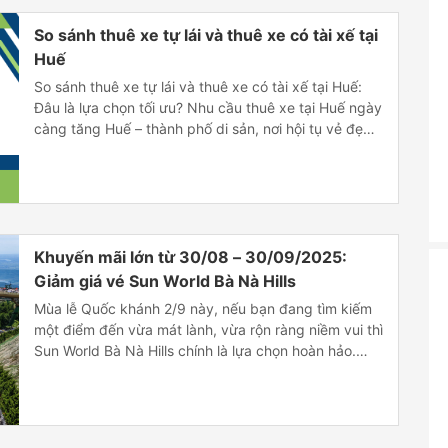
So sánh thuê xe tự lái và thuê xe có tài xế tại
Huế
So sánh thuê xe tự lái và thuê xe có tài xế tại Huế:
Đâu là lựa chọn tối ưu? Nhu cầu thuê xe tại Huế ngày
càng tăng Huế – thành phố di sản, nơi hội tụ vẻ đẹp
cổ kính và lãng mạn – đang ngày càng thu hút đông
đảo du khách […]
Khuyến mãi lớn từ 30/08 – 30/09/2025:
Giảm giá vé Sun World Bà Nà Hills
Mùa lễ Quốc khánh 2/9 này, nếu bạn đang tìm kiếm
một điểm đến vừa mát lành, vừa rộn ràng niềm vui thì
Sun World Bà Nà Hills chính là lựa chọn hoàn hảo.
Không chỉ sở hữu cảnh quan tuyệt đẹp và những trải
nghiệm độc đáo, Bà Nà còn mang đến chương trình
[…]