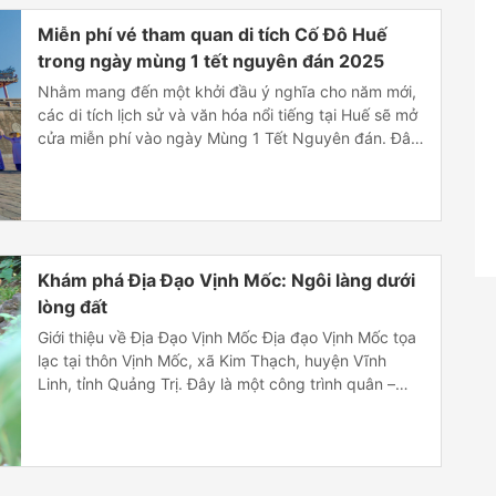
Miễn phí vé tham quan di tích Cố Đô Huế
trong ngày mùng 1 tết nguyên đán 2025
Nhằm mang đến một khởi đầu ý nghĩa cho năm mới,
các di tích lịch sử và văn hóa nổi tiếng tại Huế sẽ mở
cửa miễn phí vào ngày Mùng 1 Tết Nguyên đán. Đây
là cơ hội tuyệt vời để du khách là công dân Việt Nam
và người dân địa phương trải […]
Khám phá Địa Đạo Vịnh Mốc: Ngôi làng dưới
lòng đất
Giới thiệu về Địa Đạo Vịnh Mốc Địa đạo Vịnh Mốc tọa
lạc tại thôn Vịnh Mốc, xã Kim Thạch, huyện Vĩnh
Linh, tỉnh Quảng Trị. Đây là một công trình quân –
dân sự trong Chiến tranh Việt Nam của phía Việt
Nam Dân chủ Cộng hòa nhằm chống lại các cuộc tấn
công của phía Việt Nam Cộng […]