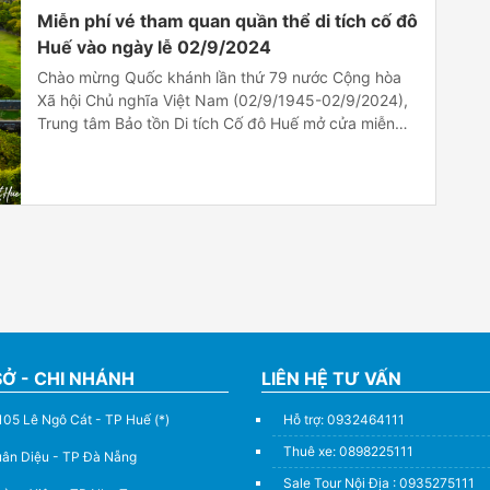
Miễn phí vé tham quan quần thể di tích cố đô
Huế vào ngày lễ 02/9/2024
Chào mừng Quốc khánh lần thứ 79 nước Cộng hòa
Xã hội Chủ nghĩa Việt Nam (02/9/1945-02/9/2024),
Trung tâm Bảo tồn Di tích Cố đô Huế mở cửa miễn
phí tham quan cho toàn thể nhân dân và du khách là
người Việt Nam khi đến tham quan các điểm di tích
thuộc Quần thể […]
SỞ - CHI NHÁNH
LIÊN HỆ TƯ VẤN
105 Lê Ngô Cát - TP Huế (*)
Hỗ trợ: 0932464111
Thuê xe: 0898225111
uân Diệu - TP Đà Nẵng
Sale Tour Nội Địa : 0935275111