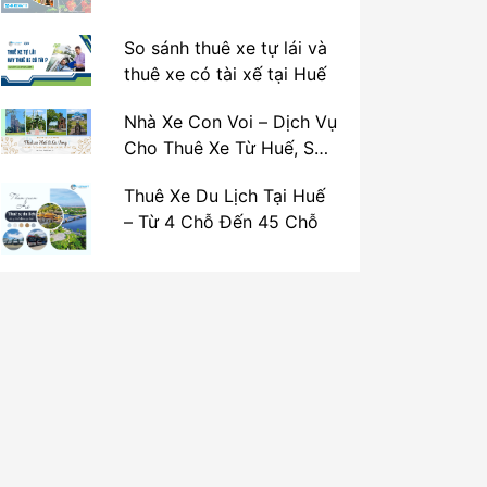
So sánh thuê xe tự lái và
thuê xe có tài xế tại Huế
Nhà Xe Con Voi – Dịch Vụ
Cho Thuê Xe Từ Huế, Sân
Bay Phú Bài Đi Thánh Địa
Thuê Xe Du Lịch Tại Huế
La Vang
– Từ 4 Chỗ Đến 45 Chỗ