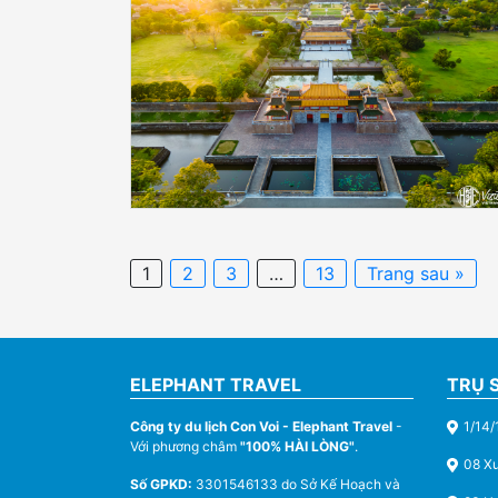
1
2
3
…
13
Trang sau »
ELEPHANT TRAVEL
TRỤ 
Công ty du lịch Con Voi - Elephant Travel
-
1/14/
Với phương châm
"100% HÀI LÒNG"
.
08 X
Số GPKD:
3301546133 do Sở Kế Hoạch và