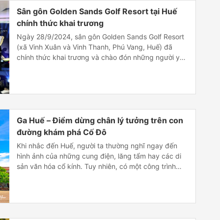
Sân gôn Golden Sands Golf Resort tại Huế
chính thức khai trương
Ngày 28/9/2024, sân gôn Golden Sands Golf Resort
(xã Vinh Xuân và Vinh Thanh, Phú Vang, Huế) đã
chính thức khai trương và chào đón những người yêu
môn thể thao Golf đến với nơi này. Được định vị là
điểm đến gôn đẳng cấp thế giới, dưới bàn tay tài hoa
của nhà thiết […]
Ga Huế – Điểm dừng chân lý tưởng trên con
đường khám phá Cố Đô
Khi nhắc đến Huế, người ta thường nghĩ ngay đến
hình ảnh của những cung điện, lăng tẩm hay các di
sản văn hóa cổ kính. Tuy nhiên, có một công trình
mang ý nghĩa đặc biệt, là nơi đón tiếp hàng triệu lượt
khách du lịch – đó chính là Ga Huế. Nằm giữa […]