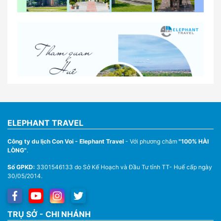
So sánh thuê xe tự lái và thuê xe có tài xế tại Huế
Lịch trình gợi ý cho khách thuê xe 1 ngày tham
quan tại Huế
Nhà Xe Con Voi – Dịch Vụ Cho Thuê Xe Từ Huế,
Sân Bay Phú Bài Đi Thánh Địa La Vang
ELEPHANT TRAVEL
Công ty du lịch Con Voi - Elephant Travel
- Với phương châm
"100% HÀI
LÒNG"
.
Số GPKD:
3301546133 do Sở Kế Hoạch và Đầu Tư tỉnh TT- Huế cấp ngày
30/05/2014.
Thuê Xe Du Lịch Tại Huế – Từ 4 Chỗ Đến 45 Chỗ
TRỤ SỞ - CHI NHÁNH