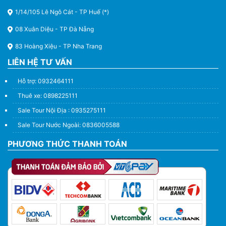
1/14/105 Lê Ngô Cát - TP Huế (*)
08 Xuân Diệu - TP Đà Nẵng
83 Hoàng Xiệu - TP Nha Trang
LIÊN HỆ TƯ VẤN
Hỗ trợ: 0932464111
Thuê xe: 0898225111
Sale Tour Nội Địa : 0935275111
Sale Tour Nước Ngoài: 0836005588
PHƯƠNG THỨC THANH TOÁN