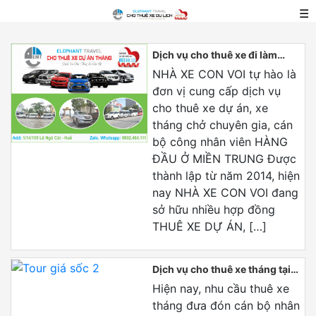
☰
Dịch vụ cho thuê xe đi làm
việc, dự án, thuê xe tháng và
NHÀ XE CON VOI tự hào là
dài hạn
đơn vị cung cấp dịch vụ
cho thuê xe dự án, xe
tháng chở chuyên gia, cán
bộ công nhân viên HÀNG
ĐẦU Ở MIỀN TRUNG Được
thành lập từ năm 2014, hiện
nay NHÀ XE CON VOI đang
sở hữu nhiều hợp đồng
THUÊ XE DỰ ÁN, […]
Dịch vụ cho thuê xe tháng tại
Huế
Hiện nay, nhu cầu thuê xe
tháng đưa đón cán bộ nhân