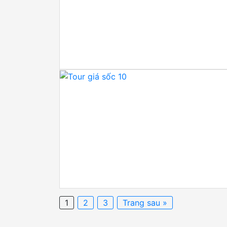
1
2
3
Trang sau »