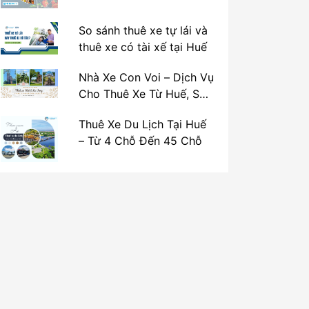
So sánh thuê xe tự lái và
thuê xe có tài xế tại Huế
Nhà Xe Con Voi – Dịch Vụ
Cho Thuê Xe Từ Huế, Sân
Bay Phú Bài Đi Thánh Địa
Thuê Xe Du Lịch Tại Huế
La Vang
– Từ 4 Chỗ Đến 45 Chỗ