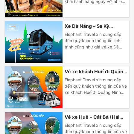
khởi hành hằng ngày với nhiều
khung giờ thuận tiện cho việc di
chuyển của quý khách. Bảng
giá vé xe Limousine Huế Hội An
Xe Đà Nẵng – Sa Kỳ
Lịch trình Giờ khởi hành Giá Huế
đi Hội An 11:00 am (sáng)
(Quảng Ngãi)
Elephant Travel xin cung cấp
290k/khách Hội An đi Huế
đến quý khách thông tin lịch
14:00 […]
trình cũng như giá vé xe Đà
Nẵng Sa Kỳ (Quảng Ngãi) và
chiều ngược lại, khởi hành hằng
ngày, đón khách tại trung tâm
Vé xe khách Huế đi Quảng
với nhiều khung giờ chạy.
Thông tin chi tiết giá vé và lịch
Ninh – Hạ Long (Ghé Hà
Elephant Travel xin cung cấp
trình xe khách Đà Nẵng đi […]
Nội)
đến quý khách thông tin của vé
xe khách Huế đi Quảng Ninh
(Hạ Long) và chiều ngược lại,
khởi hành hằng ngày, đón
khách tại trung tâm thành phố
Vé xe Huế – Cát Bà (Hải
với nhiều khung giờ chạy khác
nhau. Thông tin chi tiết giá vé
Phòng) ghé Hà Nội
Elephant Travel xin cung cấp
và lịch trình xe khách Huế đi
đến quý khách thông tin của vé