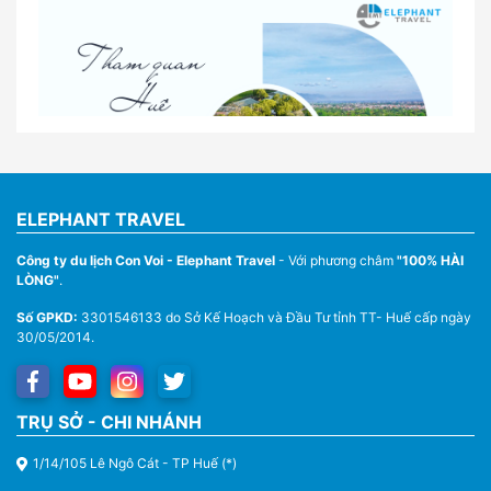
quan tại Huế
Nhà Xe Con Voi – Dịch Vụ Cho Thuê Xe Từ Huế,
Sân Bay Phú Bài Đi Thánh Địa La Vang
ELEPHANT TRAVEL
Công ty du lịch Con Voi - Elephant Travel
- Với phương châm
"100% HÀI
LÒNG"
.
Số GPKD:
3301546133 do Sở Kế Hoạch và Đầu Tư tỉnh TT- Huế cấp ngày
30/05/2014.
Thuê Xe Du Lịch Tại Huế – Từ 4 Chỗ Đến 45 Chỗ
TRỤ SỞ - CHI NHÁNH
1/14/105 Lê Ngô Cát - TP Huế (*)