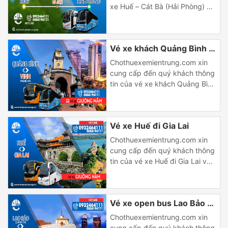
[…]
xe Huế – Cát Bà (Hải Phòng) và
chiều ngược lại, khởi hành hằng
ngày, đón khách tại trung tâm
thành phố với nhiều khung giờ
Vé xe khách Quảng Bình đi
chạy khác nhau. Thông tin chi
tiết giá vé và lịch trình xe khách
Vinh (Nghệ An)
Chothuexemientrung.com xin
Huế – Hải […]
cung cấp đến quý khách thông
tin của vé xe khách Quảng Bình
đi Vinh (Nghệ An) và chiều
ngược lại, khởi hành hằng ngày,
đón khách tại trung tâm thành
Vé xe Huế đi Gia Lai
phố với nhiều khung giờ chạy
khác nhau. Thông tin chi tiết
Chothuexemientrung.com xin
giá vé và lịch trình xe khách
cung cấp đến quý khách thông
Quảng Bình đi […]
tin của vé xe Huế đi Gia Lai và
chiều ngược lại, khởi hành hằng
ngày, đón khách tại trung tâm
thành phố với nhiều khung giờ
Vé xe open bus Lao Bảo đi
chạy khác nhau. Thông tin chi
tiết giá vé và lịch trình xe Huế
Đà Nẵng
Chothuexemientrung.com xin
đi Gia Lai Giờ chạy Loại […]
cung cấp đến quý khách thông