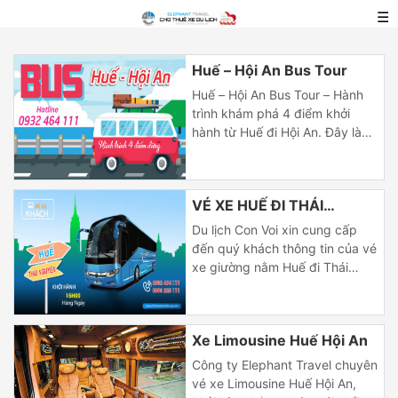
☰
Huế – Hội An Bus Tour
Huế – Hội An Bus Tour – Hành
trình khám phá 4 điểm khởi
hành từ Huế đi Hội An. Đây là
chương trình kết hợp giữa Bus
di chuyển và tham quan các
điểm du lịch trong hành trình di
VÉ XE HUẾ ĐI THÁI
chuyển từ TP Huế – Cầu Ngói
Thanh Toàn – Biển Lăng Cô –
NGUYÊN
Du lịch Con Voi xin cung cấp
Đèo […]
đến quý khách thông tin của vé
xe giường nằm Huế đi Thái
Nguyên và chiều ngược lại,
khởi hành hằng ngày. Chúng tôi
sẽ đón quý khách tại điểm hẹn
Xe Limousine Huế Hội An
ở trung tâm. Khách hàng có
nhu cầu đón dọc đường chúng
Công ty Elephant Travel chuyên
tôi sẽ cung cấp giờ […]
vé xe Limousine Huế Hội An,