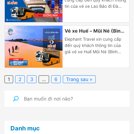
tin của vé xe Lao Bảo đi Đà
nẵng và chiều ngược lại, khởi
hành hằng ngày, đón khách tại
trung tâm thành phố với nhiều
Vé xe Huế – Mũi Né (Bình
khung giờ chạy khác nhau.
Thông tin chi tiết giá vé và lịch
Thuận)
Elephant Travel xin cung cấp
trình xe khách Lao Bảo <=> Đà
đến quý khách thông tin của
nẵng […]
giá vé xe Huế Mũi Né (Bình
thuận) và chiều ngược lại, khởi
hành hằng ngày, đón khách tại
trung tâm thành phố với nhiều
khung giờ chạy khác nhau.
1
2
3
…
6
Trang sau »
Thông tin chi tiết giá vé và lịch
trình xe khách Huế đi Mũi […]
Danh mục