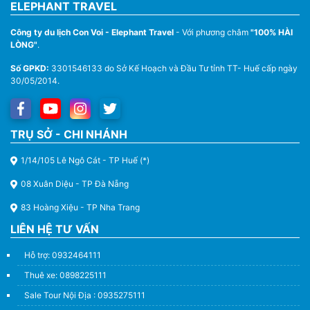
ELEPHANT TRAVEL
Công ty du lịch Con Voi - Elephant Travel
- Với phương châm
"100% HÀI
LÒNG"
.
Số GPKD:
3301546133 do Sở Kế Hoạch và Đầu Tư tỉnh TT- Huế cấp ngày
30/05/2014.
Thuê Xe Du Lịch Tại Huế – Từ 4 Chỗ Đến 45 Chỗ
TRỤ SỞ - CHI NHÁNH
1/14/105 Lê Ngô Cát - TP Huế (*)
08 Xuân Diệu - TP Đà Nẵng
83 Hoàng Xiệu - TP Nha Trang
LIÊN HỆ TƯ VẤN
Hỗ trợ: 0932464111
Thuê xe: 0898225111
Sale Tour Nội Địa : 0935275111