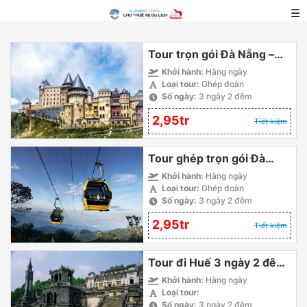
☰
Tour trọn gói Đà Nẵng –
Hội An – Bà Nà – Cù Lao
Khởi hành:
Hằng ngày
Loại tour:
Ghép đoàn
Chàm 3 ngày 2 đêm
Số ngày:
3 ngày 2 đêm
2,95tr
Tiết kiệm
Tour ghép trọn gói Đà
Nẵng – Cù Lao Chàm – Bà
Khởi hành:
Hằng ngày
Loại tour:
Ghép đoàn
Nà – Huế 3 ngày 2 đêm
Số ngày:
3 ngày 2 đêm
2,95tr
Tiết kiệm
Tour đi Huế 3 ngày 2 đêm
– Bạch Mã – La Vang –
Khởi hành:
Hằng ngày
Loại tour:
Phong Nha
Số ngày:
3 ngày 2 đêm