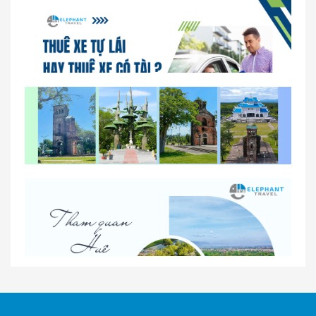
So sánh thuê xe tự lái và thuê xe có tài xế tại Huế
Lịch trình gợi ý cho khách thuê xe 1 ngày tham
quan tại Huế
Nhà Xe Con Voi – Dịch Vụ Cho Thuê Xe Từ Huế,
Sân Bay Phú Bài Đi Thánh Địa La Vang