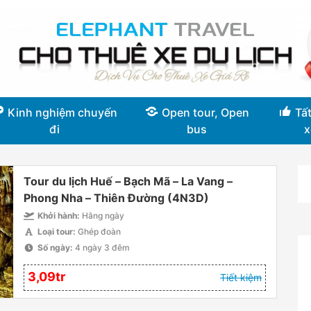
Kinh nghiệm chuyến
Open tour, Open
Tất
đi
bus
x
Tour du lịch Huế – Bạch Mã – La Vang –
Phong Nha – Thiên Đường (4N3D)
Khởi hành:
Hằng ngày
Loại tour:
Ghép đoàn
Số ngày:
4 ngày 3 đêm
3,09tr
Tiết kiệm