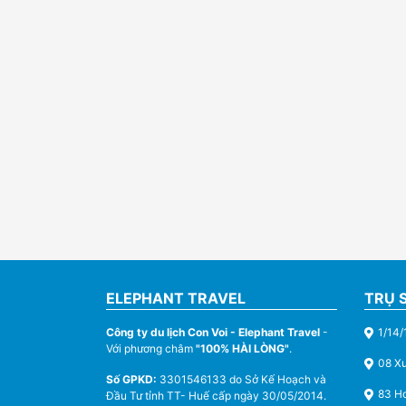
ELEPHANT TRAVEL
TRỤ 
Công ty du lịch Con Voi - Elephant Travel
-
1/14/
Với phương châm
"100% HÀI LÒNG"
.
08 X
Số GPKD:
3301546133 do Sở Kế Hoạch và
83 Ho
Đầu Tư tỉnh TT- Huế cấp ngày 30/05/2014.