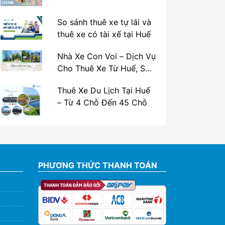
So sánh thuê xe tự lái và
thuê xe có tài xế tại Huế
Nhà Xe Con Voi – Dịch Vụ
Cho Thuê Xe Từ Huế, Sân
Bay Phú Bài Đi Thánh Địa
Thuê Xe Du Lịch Tại Huế
La Vang
– Từ 4 Chỗ Đến 45 Chỗ
PHƯƠNG THỨC THANH TOÁN