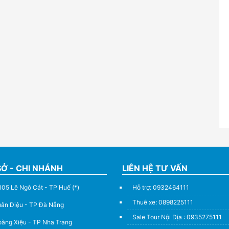
SỞ - CHI NHÁNH
LIÊN HỆ TƯ VẤN
105 Lê Ngô Cát - TP Huế (*)
Hỗ trợ: 0932464111
Thuê xe: 0898225111
uân Diệu - TP Đà Nẵng
Sale Tour Nội Địa : 0935275111
àng Xiệu - TP Nha Trang