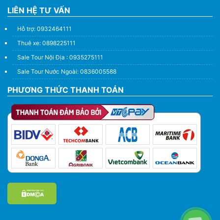
LIÊN HỆ TƯ VẤN
Hỗ trợ: 0932464111
Thuê xe: 0898225111
Sale Tour Nội Địa : 0935275111
Sale Tour Nước Ngoài: 0836005588
PHƯƠNG THỨC THANH TOÁN