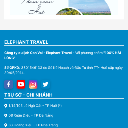
Nhà Xe Con Voi – Dịch Vụ Cho Thuê Xe Từ Huế,
Sân Bay Phú Bài Đi Thánh Địa La Vang
ELEPHANT TRAVEL
Công ty du lịch Con Voi - Elephant Travel
- Với phương châm
"100% HÀI
LÒNG"
.
Số GPKD:
3301546133 do Sở Kế Hoạch và Đầu Tư tỉnh TT- Huế cấp ngày
30/05/2014.
Thuê Xe Du Lịch Tại Huế – Từ 4 Chỗ Đến 45 Chỗ
TRỤ SỞ - CHI NHÁNH
1/14/105 Lê Ngô Cát - TP Huế (*)
08 Xuân Diệu - TP Đà Nẵng
83 Hoàng Xiệu - TP Nha Trang