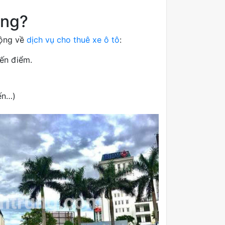
ộng?
rộng về
dịch vụ cho thuê xe ô tô
:
yến điểm.
ến…)