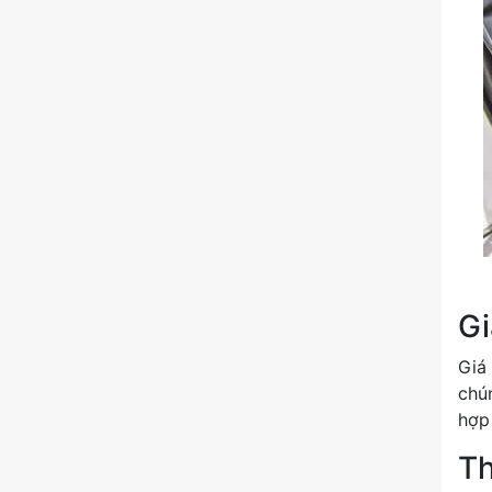
Gi
Giá 
chún
hợp 
Th