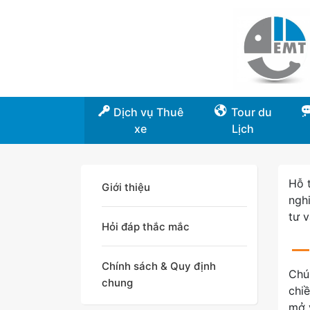
Dịch vụ Thuê
Tour du
xe
Lịch
Hỗ 
Giới thiệu
ngh
tư v
Hỏi đáp thắc mắc
Chính sách & Quy định
Chú
chung
chiề
mở 