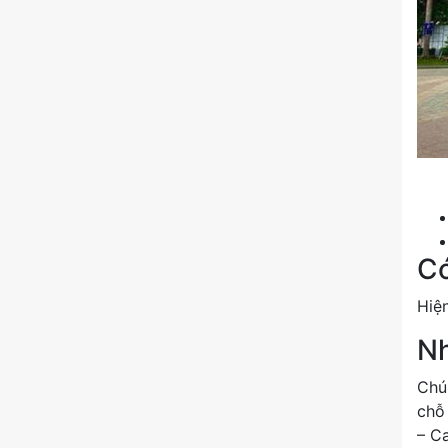
Có
Hiện
Nh
Chún
chỗ
– C