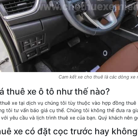
Cam kết xe cho thuê là các dòng xe m
á thuê xe ô tô như thế nào?
thuê xe tại dịch vụ chúng tôi tùy thuộc vào hợp đồng thuê 
g tôi tư vấn báo giá cụ thể. Chúng tôi không thể đưa ra giá
với yêu cầu và lịch trình thuê xe của bạn. Quý khách nên g
uê xe có đặt cọc trước hay không