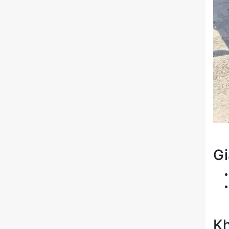
Gi
Kh