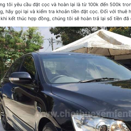
g tôi yêu cầu đặt cọc và hoàn lại là từ 100k đến 500k tron
g, hãy gọi lại và kiểm tra khoản tiền đặt cọc. Đối với thuê 
khi kết thúc hợp đồng, chúng tôi sẽ hoàn trả lại số tiền đ