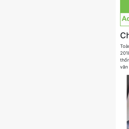
Ch
Toà
201
thốn
văn