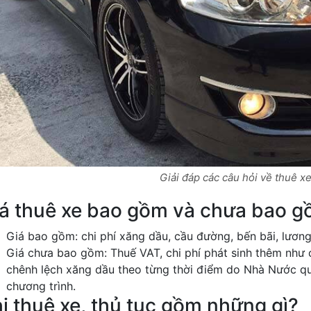
Giải đáp các câu hỏi về thuê xe
á thuê xe bao gồm và chưa bao g
Giá bao gồm: chi phí xăng dầu, cầu đường, bến bãi, lương 
Giá chưa bao gồm: Thuế VAT, chi phí phát sinh thêm như 
chênh lệch xăng dầu theo từng thời điểm do Nhà Nước quy
chương trình.
i thuê xe, thủ tục gồm những gì?