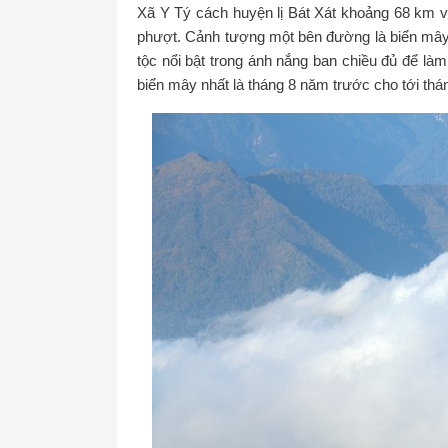
Xã Y Tý cách huyện lị Bát Xát khoảng 68 km về
phượt. Cảnh tượng một bên đường là biển mây
tộc nổi bật trong ánh nắng ban chiều đủ để là
biển mây nhất là tháng 8 năm trước cho tới th