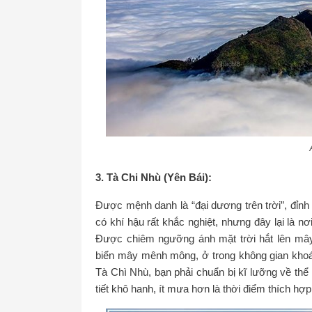
3. Tà Chi Nhù (Yên Bái):
Được mệnh danh là “đại dương trên trời”, đỉn
có khí hậu rất khắc nghiệt, nhưng đây lại là 
Được chiêm ngưỡng ánh mặt trời hắt lên mây
biển mây mênh mông, ở trong không gian khoá
Tà Chì Nhù, bạn phải chuẩn bị kĩ lưỡng về thể
tiết khô hanh, ít mưa hơn là thời điểm thích hợp