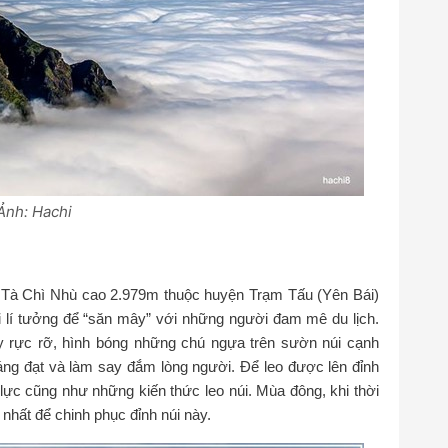
Ảnh: Hachi
h Tà Chì Nhù cao 2.979m thuộc huyện Trạm Tấu (Yên Bái)
nơi lí tưởng để “săn mây” với những người đam mê du lịch.
 rực rỡ, hình bóng những chú ngựa trên sườn núi cạnh
ng đạt và làm say đắm lòng người. Để leo được lên đỉnh
 lực cũng như những kiến thức leo núi. Mùa đông, khi thời
 nhất để chinh phục đỉnh núi này.