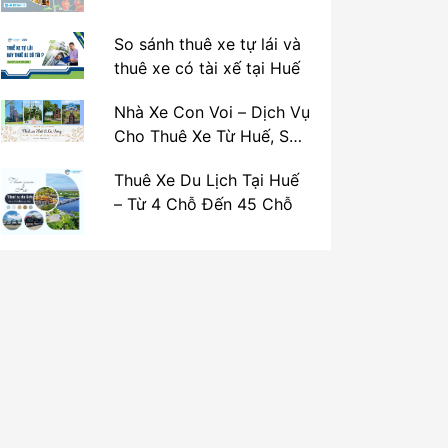
So sánh thuê xe tự lái và
thuê xe có tài xế tại Huế
Nhà Xe Con Voi – Dịch Vụ
Cho Thuê Xe Từ Huế, Sân
Bay Phú Bài Đi Thánh Địa
Thuê Xe Du Lịch Tại Huế
La Vang
– Từ 4 Chỗ Đến 45 Chỗ