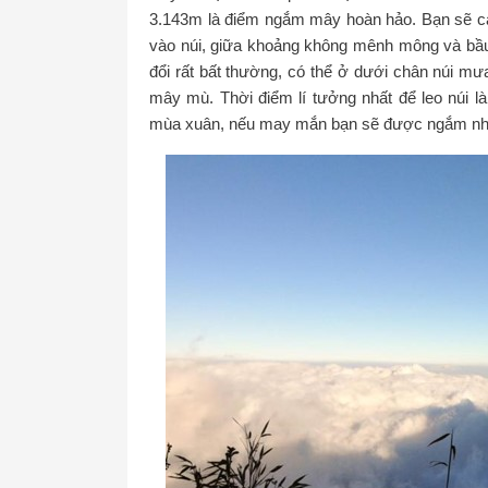
3.143m là điểm ngắm mây hoàn hảo. Bạn sẽ c
vào núi, giữa khoảng không mênh mông và bầu t
đổi rất bất thường, có thể ở dưới chân núi mưa
mây mù. Thời điểm lí tưởng nhất để leo núi l
mùa xuân, nếu may mắn bạn sẽ được ngắm nhì