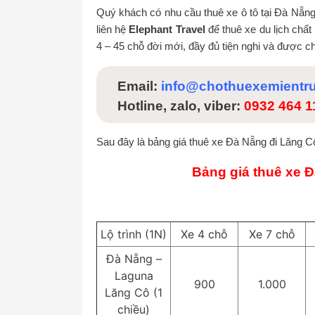
Quý khách có nhu cầu thuê xe ô tô tại Đà Nẵn
liên hệ
Elephant Travel
để thuê xe du lịch chất
4 – 45 chỗ đời mới, đầy đủ tiện nghi và được ch
Email:
info@chothuexemientr
Hotline, zalo, viber:
0932 464 
Sau đây là bảng giá thuê xe Đà Nẵng đi Lăng C
Bảng giá thuê xe 
Lộ trình (1N)
Xe 4 chỗ
Xe 7 chỗ
Đà Nẵng –
Laguna
900
1.000
Lăng Cô (1
chiều)