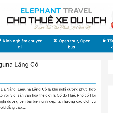
Kinh nghiệm chuyến
Open tour, Open
Tất
đi
bus
x
aguna Lăng Cô
ố Đà Nẵng,
Laguna Lăng Cô
là khu nghỉ dưỡng phức hợp
iáp với 3 di sản văn hóa thế giới là Cố đô Huế, Phố cổ Hội
ghỉ dưỡng bên bãi biển xinh đẹp, tận hưởng các dịch vụ
Gold đẳng cấp,…