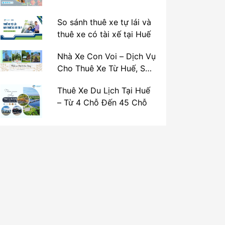
So sánh thuê xe tự lái và
thuê xe có tài xế tại Huế
Nhà Xe Con Voi – Dịch Vụ
Cho Thuê Xe Từ Huế, Sân
Bay Phú Bài Đi Thánh Địa
Thuê Xe Du Lịch Tại Huế
La Vang
– Từ 4 Chỗ Đến 45 Chỗ