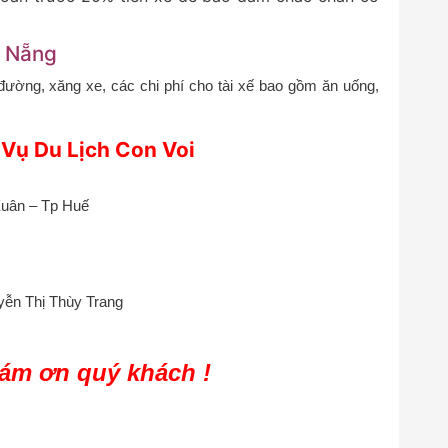
à Nẵng
đường, xăng xe, các chi phí cho tài xế bao gồm ăn uống,
 Vụ Du Lịch Con Voi
Xuân – Tp Huế
ễn Thị Thùy Trang
cám ơn quý khách !