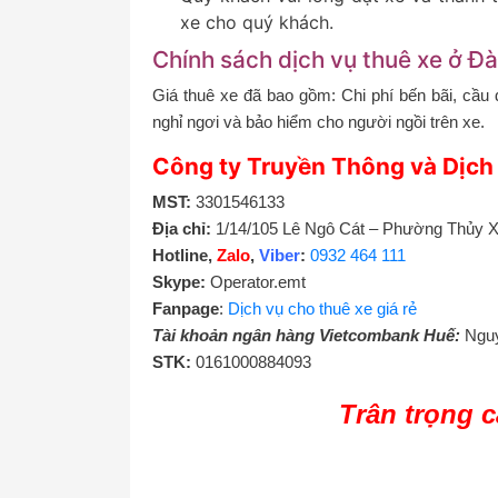
xe cho quý khách.
Chính sách dịch vụ thuê xe ở Đ
Giá thuê xe đã bao gồm: Chi phí bến bãi, cầu 
nghỉ ngơi và bảo hiểm cho người ngồi trên xe.
Công ty Truyền Thông và Dịch
MST:
3301546133
Địa chỉ:
1/14/105 Lê Ngô Cát – Phường Thủy 
Hotline,
Zalo
,
Viber
:
0932 464 111
Skype:
Operator.emt
Fanpage
:
Dịch vụ cho thuê xe giá rẻ
Tài khoản ngân hàng Vietcombank Huế:
Nguy
STK:
0161000884093
Trân trọng 