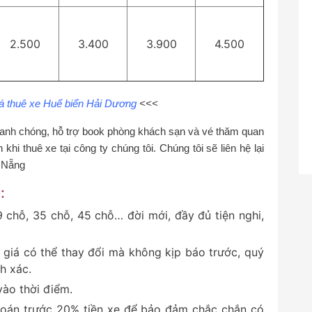
2.500
3.400
3.900
4.500
á thuê xe Huế biển Hải Dương
<<<
hanh chóng, hỗ trợ book phòng khách sạn và vé thăm quan
khi thuê xe tại công ty chúng tôi. Chúng tôi sẽ liên hệ lại
à Nẵng
:
29 chỗ, 35 chỗ, 45 chỗ… đời mới, đầy đủ tiện nghi,
 giá có thể thay đổi mà không kịp báo trước, quý
nh xác.
vào thời điểm.
 toán trước 20% tiền xe để bảo đảm chắc chắn có