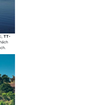
c,
TT-
hách
ch.