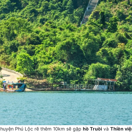
, huyện Phú Lộc rẽ thêm 10km sẽ gặp
hồ Truồi
và
Thiền việ