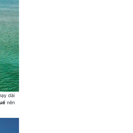
hạy dài
uế
nên