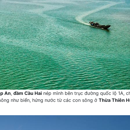
ập An
,
đầm Cầu Hai
nép mình bên trục đường quốc lộ 1A, c
ng như biển, hứng nước từ các con sông ở
Thừa Thiên H