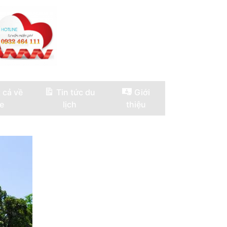
 cả về
Tin tức du
Giới
e
lịch
thiệu