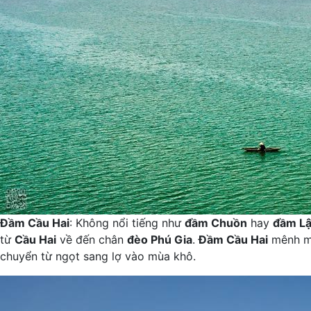
Đầm Cầu Hai
: Không nổi tiếng như
đầm Chuồn
hay
đầm L
từ
Cầu Hai
về đến chân
đèo Phú Gia
.
Đầm Cầu Hai
mênh mô
chuyển từ ngọt sang lợ vào mùa khô.