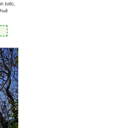
h biếc,
thuê