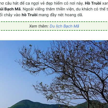
 thơ câu hát để ca ngợi vẻ đẹp hiếm có nơi này.
Hồ Truồi
xan
úi Bạch Mã
. Ngoài viếng thăm thiền viện, du khách có thể 
uối chảy vào
hồ Truồi
mang đầy nét hoang dã.
Xem thêm:
Du lịch Bạch Mã