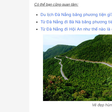
Có thể bạn cũng quan tâm:
Du lịch Đà Nẵng bằng phương tiện gì
Từ Đà Nẵng đi Bà Nà bằng phương tiệ
Từ Đà Nẵng đi Hội An như thế nào là
Vẻ đẹp hùn