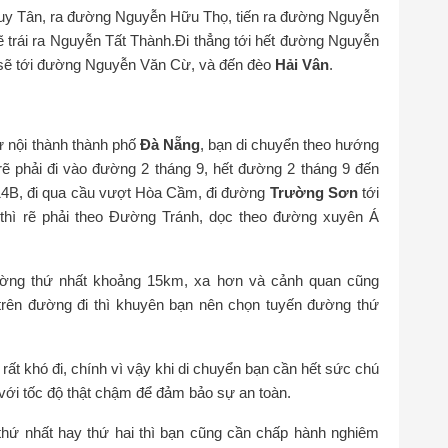
uy Tân, ra đường Nguyễn Hữu Thọ, tiến ra đường Nguyễn
 trái ra Nguyễn Tất Thành.Đi thẳng tới hết đường Nguyễn
iếp sẽ tới đường Nguyễn Văn Cừ, và đến đèo
Hải Vân
.
ừ nội thành thành phố
Đà Nẵng
, bạn di chuyển theo hướng
ẽ phải đi vào đường 2 tháng 9, hết đường 2 tháng 9 đến
ộ 14B, đi qua cầu vượt Hòa Cầm, đi đường
Trường Sơn
tới
thì rẽ phải theo Đường Tránh, dọc theo đường xuyên Á
ờng thứ nhất khoảng 15km, xa hơn và cảnh quan cũng
 trên đường đi thì khuyên bạn nên chọn tuyến đường thứ
t khó đi, chính vì vậy khi di chuyển bạn cần hết sức chú
 với tốc độ thật chậm để đảm bảo sự an toàn.
 thứ nhất hay thứ hai thì bạn cũng cần chấp hành nghiêm