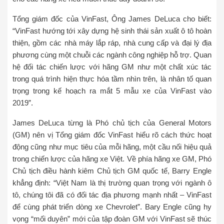
Tổng giám đốc của VinFast, Ông James DeLuca cho biết:
“VinFast hướng tới xây dựng hệ sinh thái sản xuất ô tô hoàn
thiện, gồm các nhà máy lắp ráp, nhà cung cấp và đại lý địa
phương cùng một chuỗi các ngành công nghiệp hỗ trợ. Quan
hệ đối tác chiến lược với hãng GM như một chất xúc tác
trong quá trình hiện thực hóa tầm nhìn trên, là nhân tố quan
trọng trong kế hoạch ra mắt 5 mẫu xe của VinFast vào
2019”.
James DeLuca từng là Phó chủ tịch của General Motors
(GM) nên vị Tổng giám đốc VinFast hiểu rõ cách thức hoạt
động cũng như mục tiêu của mỗi hãng, một cầu nối hiệu quả
trong chiến lược của hãng xe Việt. Về phía hãng xe GM, Phó
Chủ tịch điều hành kiêm Chủ tịch GM quốc tế, Barry Engle
khẳng định: “Việt Nam là thị trường quan trọng với ngành ô
tô, chúng tôi đã có đối tác địa phương mạnh nhất – VinFast
để cùng phát triển dòng xe Chevrolet”. Bary Engle cũng hy
vọng “mối duyên” mới của tập đoàn GM với VinFast sẽ thúc