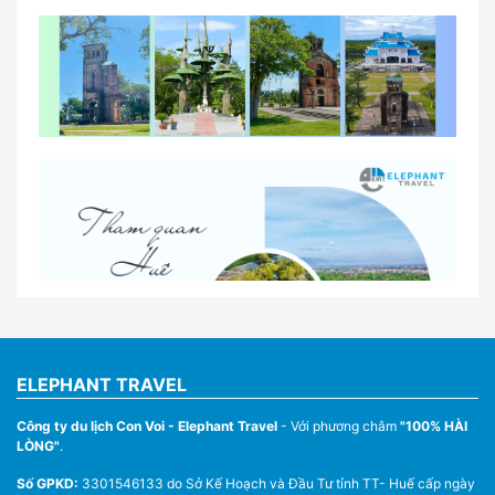
So sánh thuê xe tự lái và thuê xe có tài xế tại Huế
Lịch trình gợi ý cho khách thuê xe 1 ngày tham
quan tại Huế
Nhà Xe Con Voi – Dịch Vụ Cho Thuê Xe Từ Huế,
Sân Bay Phú Bài Đi Thánh Địa La Vang
ELEPHANT TRAVEL
Công ty du lịch Con Voi - Elephant Travel
- Với phương châm
"100% HÀI
LÒNG"
.
Số GPKD:
3301546133 do Sở Kế Hoạch và Đầu Tư tỉnh TT- Huế cấp ngày