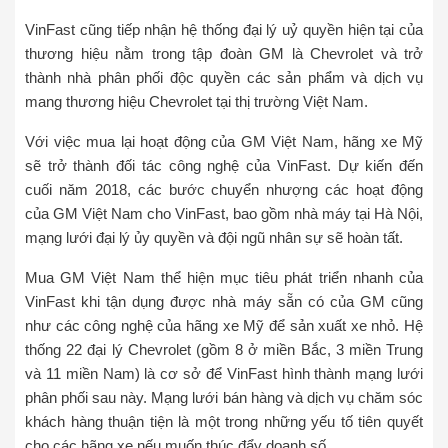
VinFast cũng tiếp nhận hệ thống đại lý uỷ quyền hiện tại của
thương hiệu nằm trong tập đoàn GM là Chevrolet và trở
thành nhà phân phối độc quyền các sản phẩm và dịch vụ
mang thương hiệu Chevrolet tại thị trường Việt Nam.
Với việc mua lại hoạt động của GM Việt Nam, hãng xe Mỹ
sẽ trở thành đối tác công nghệ của VinFast. Dự kiến đến
cuối năm 2018, các bước chuyển nhượng các hoạt động
của GM Việt Nam cho VinFast, bao gồm nhà máy tại Hà Nội,
mạng lưới đại lý ủy quyền và đội ngũ nhân sự sẽ hoàn tất.
Mua GM Việt Nam thể hiện mục tiêu phát triển nhanh của
VinFast khi tận dụng được nhà máy sẵn có của GM cũng
như các công nghệ của hãng xe Mỹ để sản xuất xe nhỏ. Hệ
thống 22 đại lý Chevrolet (gồm 8 ở miền Bắc, 3 miền Trung
và 11 miền Nam) là cơ sở để VinFast hình thành mạng lưới
phân phối sau này. Mạng lưới bán hàng và dịch vụ chăm sóc
khách hàng thuận tiện là một trong những yếu tố tiên quyết
cho các hãng xe nếu muốn thúc đẩy doanh số.