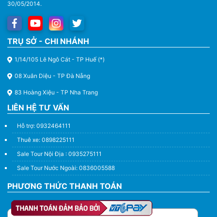
30/05/2014.
Thuê Xe Du Lịch Tại Huế – Từ 4 Chỗ Đến 45 Chỗ
TRỤ SỞ - CHI NHÁNH
1/14/105 Lê Ngô Cát - TP Huế (*)
08 Xuân Diệu - TP Đà Nẵng
83 Hoàng Xiệu - TP Nha Trang
LIÊN HỆ TƯ VẤN
Hỗ trợ: 0932464111
Thuê xe: 0898225111
Sale Tour Nội Địa : 0935275111
Sale Tour Nước Ngoài: 0836005588
PHƯƠNG THỨC THANH TOÁN