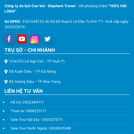
Công ty du lịch Con Voi - Elephant Travel
- Với phương châm
"100% HÀI
LÒNG"
.
Số GPKD:
3301546133 do Sở Kế Hoạch và Đầu Tư tỉnh TT- Huế cấp ngày
30/05/2014.
Thuê Xe Du Lịch Tại Huế – Từ 4 Chỗ Đến 45 Chỗ
TRỤ SỞ - CHI NHÁNH
1/14/105 Lê Ngô Cát - TP Huế (*)
08 Xuân Diệu - TP Đà Nẵng
83 Hoàng Xiệu - TP Nha Trang
LIÊN HỆ TƯ VẤN
Hỗ trợ: 0932464111
Thuê xe: 0898225111
Sale Tour Nội Địa : 0935275111
Sale Tour Nước Ngoài: 0836005588