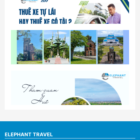
So sánh thuê xe tự lái và thuê xe có tài xế tại Huế
Lịch trình gợi ý cho khách thuê xe 1 ngày tham
quan tại Huế
Nhà Xe Con Voi – Dịch Vụ Cho Thuê Xe Từ Huế,
Sân Bay Phú Bài Đi Thánh Địa La Vang
ELEPHANT TRAVEL