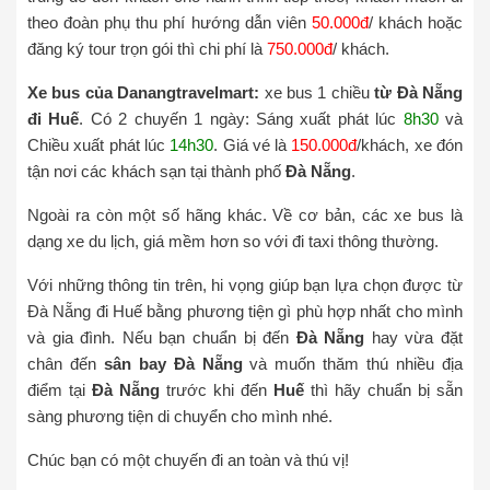
theo đoàn phụ thu phí hướng dẫn viên
50.000đ
/ khách hoặc
đăng ký tour trọn gói thì chi phí là
750.000đ
/ khách.
Xe bus của Danangtravelmart:
xe bus 1 chiều
từ Đà Nẵng
đi Huế
. Có 2 chuyến 1 ngày: Sáng xuất phát lúc
8h30
và
Chiều xuất phát lúc
14h30
. Giá vé là
150.000đ
/khách, xe đón
tận nơi các khách sạn tại thành phố
Đà Nẵng
.
Ngoài ra còn một số hãng khác. Về cơ bản, các xe bus là
dạng xe du lịch, giá mềm hơn so với đi taxi thông thường.
Với những thông tin trên, hi vọng giúp bạn lựa chọn được từ
Đà Nẵng đi Huế bằng phương tiện gì phù hợp nhất cho mình
và gia đình. Nếu bạn chuẩn bị đến
Đà Nẵng
hay vừa đặt
chân đến
sân bay Đà Nẵng
và muốn thăm thú nhiều địa
điểm tại
Đà Nẵng
trước khi đến
Huế
thì hãy chuẩn bị sẵn
sàng phương tiện di chuyển cho mình nhé.
Chúc bạn có một chuyến đi an toàn và thú vị!