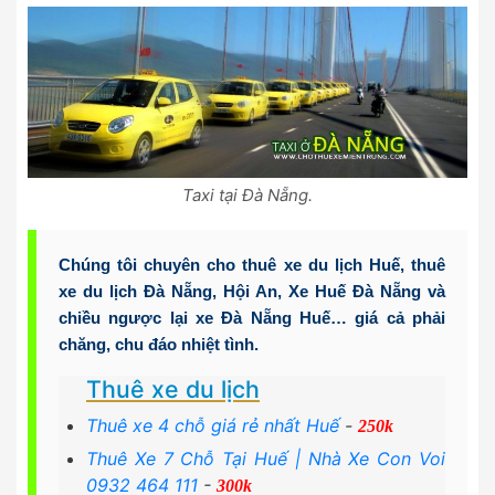
Taxi tại Đà Nẵng.
Chúng tôi chuyên
cho thuê xe du lịch Huế
,
thuê
xe du lịch Đà Nẵng
, Hội An,
Xe Huế Đà Nẵng
và
chiều ngược lại
xe Đà Nẵng Huế
… giá cả phải
chăng, chu đáo nhiệt tình.
Thuê xe du lịch
Thuê xe 4 chỗ giá rẻ nhất Huế
-
250k
Thuê Xe 7 Chỗ Tại Huế | Nhà Xe Con Voi
0932 464 111
-
300k