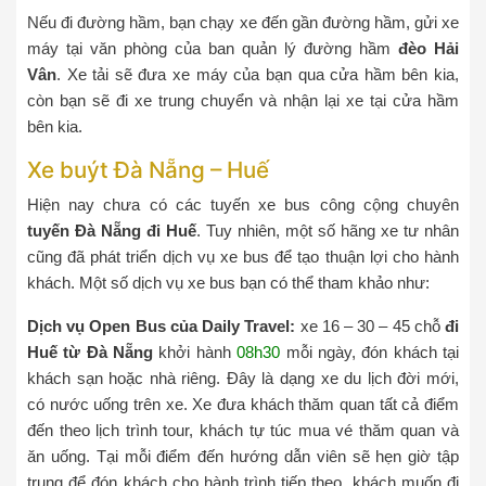
Nếu đi đường hầm, bạn chạy xe đến gần đường hầm, gửi xe
máy tại văn phòng của ban quản lý đường hầm
đèo Hải
Vân
. Xe tải sẽ đưa xe máy của bạn qua cửa hầm bên kia,
còn bạn sẽ đi xe trung chuyển và nhận lại xe tại cửa hầm
bên kia.
Xe buýt Đà Nẵng – Huế
Hiện nay chưa có các tuyến xe bus công cộng chuyên
tuyến Đà Nẵng đi Huế
. Tuy nhiên, một số hãng xe tư nhân
cũng đã phát triển dịch vụ xe bus để tạo thuận lợi cho hành
khách. Một số dịch vụ xe bus bạn có thể tham khảo như:
Dịch vụ Open Bus của Daily Travel:
xe 16 – 30 – 45 chỗ
đi
Huế từ Đà Nẵng
khởi hành
08h30
mỗi ngày, đón khách tại
khách sạn hoặc nhà riêng. Đây là dạng xe du lịch đời mới,
có nước uống trên xe. Xe đưa khách thăm quan tất cả điểm
đến theo lịch trình tour, khách tự túc mua vé thăm quan và
ăn uống. Tại mỗi điểm đến hướng dẫn viên sẽ hẹn giờ tập
trung để đón khách cho hành trình tiếp theo, khách muốn đi