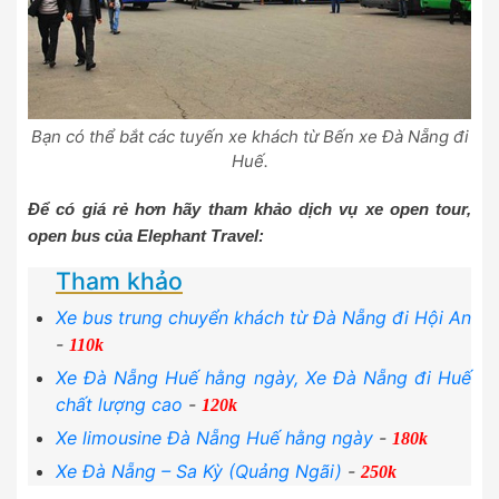
Bạn có thể bắt các tuyến xe khách từ Bến xe Đà Nẵng đi
Huế.
Để có giá rẻ hơn hãy tham khảo dịch vụ xe open tour,
open bus của Elephant Travel:
Tham khảo
Xe bus trung chuyển khách từ Đà Nẵng đi Hội An
-
110k
Xe Đà Nẵng Huế hằng ngày, Xe Đà Nẵng đi Huế
chất lượng cao
-
120k
Xe limousine Đà Nẵng Huế hằng ngày
-
180k
Xe Đà Nẵng – Sa Kỳ (Quảng Ngãi)
-
250k