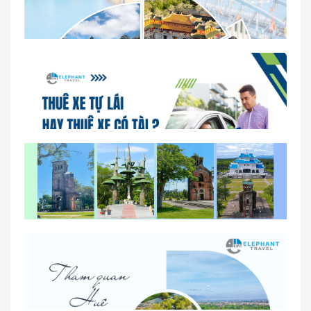
Dịch vụ thuê xe 16 chỗ tại Huế 2026
So sánh thuê xe tự lái và thuê xe có tài xế tại Huế
Lịch trình gợi ý cho khách thuê xe 1 ngày tham
quan tại Huế
Nhà Xe Con Voi – Dịch Vụ Cho Thuê Xe Từ Huế,
Sân Bay Phú Bài Đi Thánh Địa La Vang