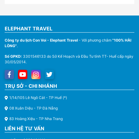
ELEPHANT TRAVEL
Công ty du lịch Con Voi - Elephant Travel
- Với phương châm
"100% HÀI
LÒNG"
.
Số GPKD:
3301546133 do Sở Kế Hoạch và Đầu Tư tỉnh TT- Huế cấp ngày
30/05/2014.
Thuê Xe Du Lịch Tại Huế – Từ 4 Chỗ Đến 45 Chỗ
TRỤ SỞ - CHI NHÁNH
1/14/105 Lê Ngô Cát - TP Huế (*)
08 Xuân Diệu - TP Đà Nẵng
83 Hoàng Xiệu - TP Nha Trang
LIÊN HỆ TƯ VẤN