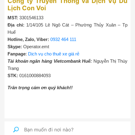
Công ty Truyền Thông và Dịch Vụ Du
Lịch Con Voi
MST:
3301546133
Địa chỉ:
1/14/105 Lê Ngô Cát – Phường Thủy Xuân – Tp
Huế
Hotline, Zalo, Viber:
0932 464 111
Skype:
Operator.emt
Fanpage
:
Dịch vụ cho thuê xe giá rẻ
Tài khoản ngân hàng Vietcombank Huế:
Nguyễn Thị Thùy
Trang
STK:
0161000884093
Trân trọng cám ơn quý khách!!