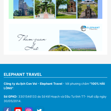
So sánh thuê xe tự lái và thuê xe có tài xế tại Huế
Lịch trình gợi ý cho khách thuê xe 1 ngày tham
quan tại Huế
Nhà Xe Con Voi – Dịch Vụ Cho Thuê Xe Từ Huế,
Sân Bay Phú Bài Đi Thánh Địa La Vang
ELEPHANT TRAVEL
Công ty du lịch Con Voi - Elephant Travel
- Với phương châm
"100% HÀI
LÒNG"
.
Số GPKD:
3301546133 do Sở Kế Hoạch và Đầu Tư tỉnh TT- Huế cấp ngày
30/05/2014.
Thuê Xe Du Lịch Tại Huế – Từ 4 Chỗ Đến 45 Chỗ