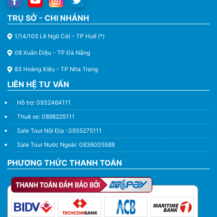
TRỤ SỞ - CHI NHÁNH
1/14/105 Lê Ngô Cát - TP Huế (*)
08 Xuân Diệu - TP Đà Nẵng
83 Hoàng Xiệu - TP Nha Trang
LIÊN HỆ TƯ VẤN
Hỗ trợ: 0932464111
Thuê xe: 0898225111
Sale Tour Nội Địa : 0935275111
Sale Tour Nước Ngoài: 0836005588
PHƯƠNG THỨC THANH TOÁN